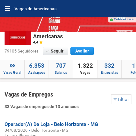
Vagas de Americanas
Perfil verificado
Americanas
4,4
79105 Seguidores
Seguir
Avaliar
6.353
707
1.322
332
1
Visão Geral
Avaliações
Salários
Vagas
Entrevistas
Fot
Vagas de Empregos
Filtrar
33 Vagas de empregos de 13 anúncios
Operador(A) De Loja - Belo Horizonte - MG
-
04/08/2026
Belo Horizonte - MG
Lojas / Shopping