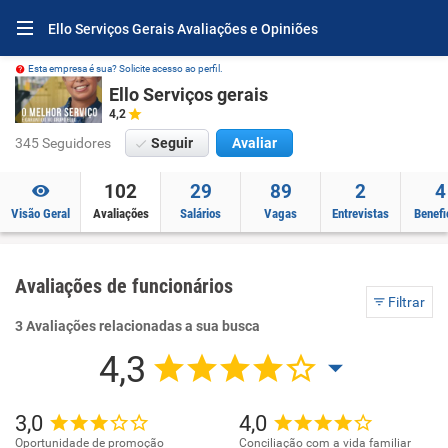
Ello Serviços Gerais Avaliações e Opiniões
Esta empresa é sua? Solicite acesso ao perfil.
Ello Serviços gerais
4,2
345 Seguidores
Seguir
Avaliar
102
29
89
2
4
Visão Geral
Avaliações
Salários
Vagas
Entrevistas
Benefi
Avaliações de funcionários
Filtrar
3 Avaliações relacionadas a sua busca
4,3
3,0
4,0
Oportunidade de promoção
Conciliação com a vida familiar