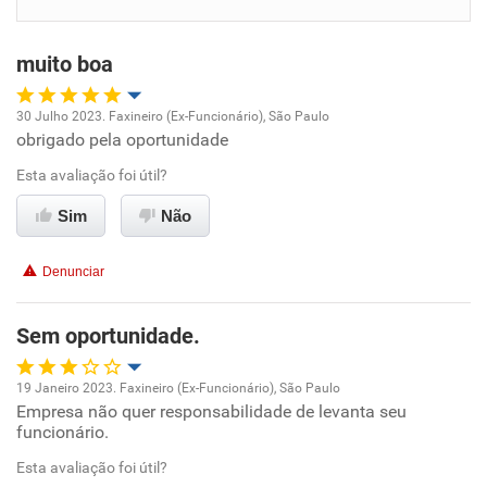
Benefícios
muito boa
Recomenda esta empresa
Recomenda a diretoria
30 Julho 2023. Faxineiro (Ex-Funcionário), São Paulo
obrigado pela oportunidade
Oportunidade de promoção
Esta avaliação foi útil?
Ambiente de trabalho
Sim
Não
Conciliação com a vida familiar
Denunciar
Benefícios
Sem oportunidade.
Recomenda esta empresa
19 Janeiro 2023. Faxineiro (Ex-Funcionário), São Paulo
Recomenda a diretoria
Empresa não quer responsabilidade de levanta seu
Oportunidade de promoção
funcionário.
Ambiente de trabalho
Esta avaliação foi útil?