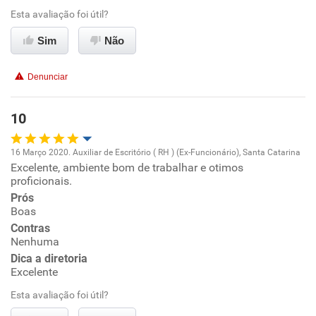
Ambiente de trabalho
Esta avaliação foi útil?
Sim
Não
Conciliação com a vida familiar
Denunciar
Benefícios
10
Recomenda esta empresa
Recomenda a diretoria
16 Março 2020. Auxiliar de Escritório ( RH ) (Ex-Funcionário), Santa Catarina
Excelente, ambiente bom de trabalhar e otimos
Oportunidade de promoção
proficionais.
Prós
Ambiente de trabalho
Boas
Contras
Conciliação com a vida familiar
Nenhuma
Dica a diretoria
Excelente
Benefícios
Esta avaliação foi útil?
Recomenda esta empresa