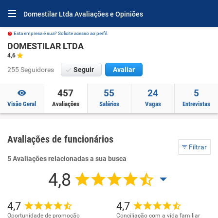
Domestilar Ltda Avaliações e Opiniões
Esta empresa é sua? Solicite acesso ao perfil.
DOMESTILAR LTDA
4,6
255 Seguidores
Seguir
Avaliar
457
55
24
5
Visão Geral
Avaliações
Salários
Vagas
Entrevistas
Avaliações de funcionários
Filtrar
5 Avaliações relacionadas a sua busca
4,8
4,7
4,7
Oportunidade de promoção
Conciliação com a vida familiar