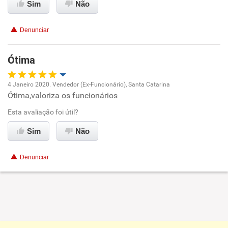
Sim
Não
Recomenda a diretoria
Denunciar
Ótima
4 Janeiro 2020. Vendedor (Ex-Funcionário), Santa Catarina
Ótima,valoriza os funcionários
Oportunidade de promoção
Esta avaliação foi útil?
Ambiente de trabalho
Sim
Não
Conciliação com a vida familiar
Denunciar
Benefícios
Recomenda esta empresa
Recomenda a diretoria