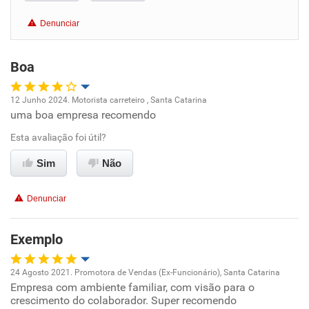
Benefícios
Denunciar
Recomenda esta empresa
Boa
Recomenda a diretoria
12 Junho 2024. Motorista carreteiro , Santa Catarina
uma boa empresa recomendo
Oportunidade de promoção
Esta avaliação foi útil?
Ambiente de trabalho
Sim
Não
Conciliação com a vida familiar
Denunciar
Benefícios
Exemplo
Recomenda esta empresa
24 Agosto 2021. Promotora de Vendas (Ex-Funcionário), Santa Catarina
Empresa com ambiente familiar, com visão para o
Oportunidade de promoção
crescimento do colaborador. Super recomendo