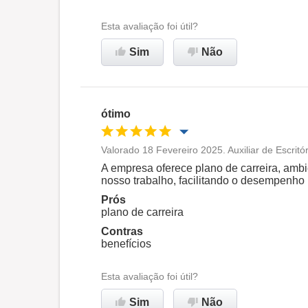
Ambiente de trabalho
Esta avaliação foi útil?
Sim
Não
Recomenda esta empresa
ótimo
Valorado 18 Fevereiro 2025. Auxiliar de Escrit
Oportunidade de promoção
A empresa oferece plano de carreira, amb
nosso trabalho, facilitando o desempenho
Ambiente de trabalho
Prós
plano de carreira
Contras
Recomenda esta empresa
benefícios
Esta avaliação foi útil?
Sim
Não