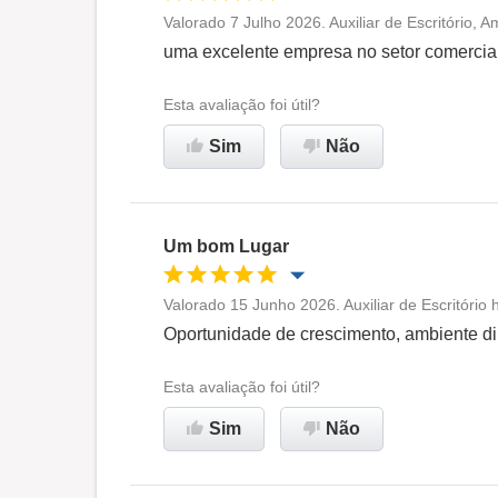
Valorado 7 Julho 2026. Auxiliar de Escritório, 
Oportunidade de promoção
uma excelente empresa no setor comercia
Ambiente de trabalho
Esta avaliação foi útil?
Sim
Não
Recomenda esta empresa
Um bom Lugar
Valorado 15 Junho 2026. Auxiliar de Escritório
Oportunidade de promoção
Oportunidade de crescimento, ambiente di
Ambiente de trabalho
Esta avaliação foi útil?
Sim
Não
Recomenda esta empresa