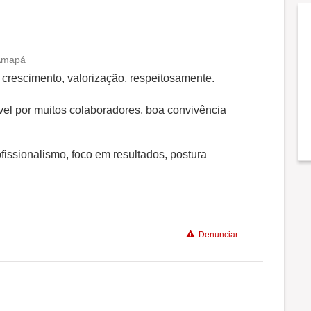
 Amapá
Conciliação com a vida familiar
o crescimento, valorização, respeitosamente.
Benefícios
el por muitos colaboradores, boa convivência
Recomenda a diretoria
fissionalismo, foco em resultados, postura
Denunciar