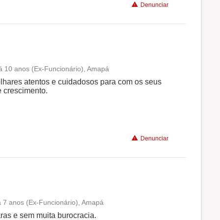
Denunciar
 há 10 anos (Ex-Funcionário), Amapá
Conciliação com a vida familiar
olhares atentos e cuidadosos para com os seus
e crescimento.
Benefícios
Recomenda a diretoria
Denunciar
há 7 anos (Ex-Funcionário), Amapá
Conciliação com a vida familiar
ras e sem muita burocracia.