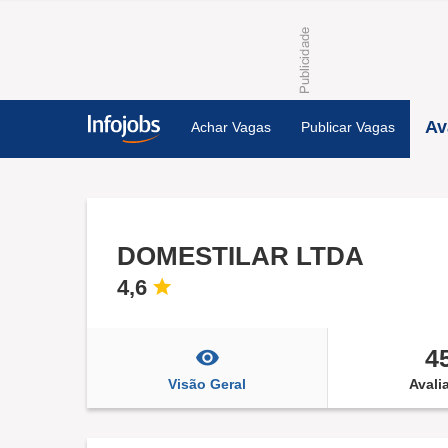
Av
Achar Vagas
Publicar Vagas
DOMESTILAR LTDA
4,6
4
Visão Geral
Avali