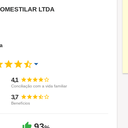
a DOMESTILAR LTDA
ca
4,1
Conciliação com a vida familiar
3,7
Benefícios
93
%