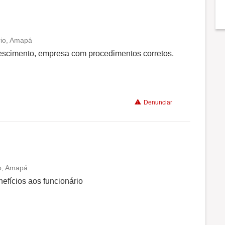
rio, Amapá
Conciliação com a vida familiar
rescimento, empresa com procedimentos corretos.
Benefícios
Denunciar
Recomenda a diretoria
io, Amapá
Conciliação com a vida familiar
fícios aos funcionário
Benefícios