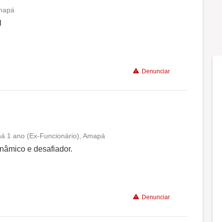
Amapá
Conciliação com a vida familiar
l
Benefícios
Denunciar
 há 1 ano (Ex-Funcionário), Amapá
Conciliação com a vida familiar
nâmico e desafiador.
Benefícios
Denunciar