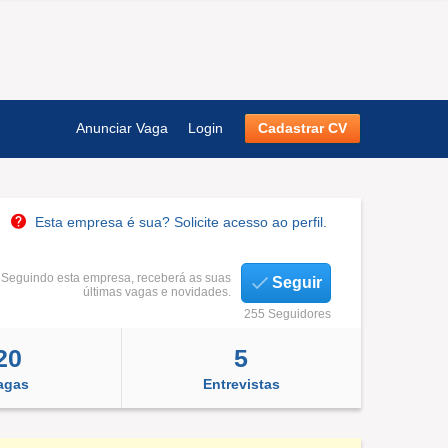
Anunciar Vaga
Login
Cadastrar CV
Esta empresa é sua? Solicite acesso ao perfil.
Seguindo esta empresa, receberá as suas
Seguir
últimas vagas e novidades.
255 Seguidores
20
5
agas
Entrevistas