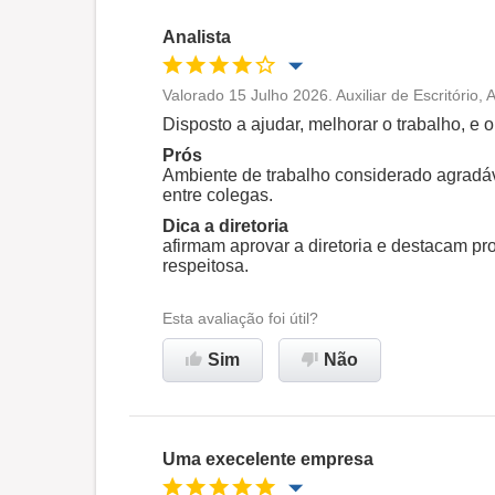
Analista
Valorado 15 Julho 2026. Auxiliar de Escritório,
Oportunidade de promoção
Disposto a ajudar, melhorar o trabalho, e 
Prós
Ambiente de trabalho
Ambiente de trabalho considerado agradáv
entre colegas.
Dica a diretoria
Recomenda esta empresa
afirmam aprovar a diretoria e destacam pro
respeitosa.
Esta avaliação foi útil?
Sim
Não
Uma execelente empresa