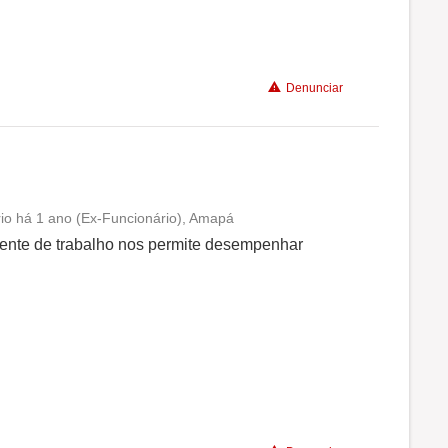
Benefícios
Denunciar
Recomenda a diretoria
ório há 1 ano (Ex-Funcionário), Amapá
Conciliação com a vida familiar
iente de trabalho nos permite desempenhar
Benefícios
Recomenda a diretoria