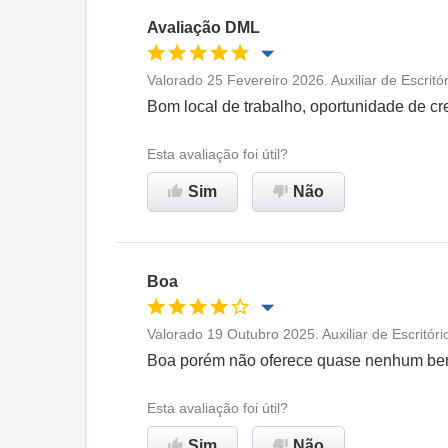
Avaliação DML
Valorado 25 Fevereiro 2026. Auxiliar de Escritó
Oportunidade de promoção
Bom local de trabalho, oportunidade de c
Ambiente de trabalho
Esta avaliação foi útil?
Sim
Não
Recomenda esta empresa
Boa
Valorado 19 Outubro 2025. Auxiliar de Escritór
Oportunidade de promoção
Boa porém não oferece quase nenhum bene
Ambiente de trabalho
Esta avaliação foi útil?
Sim
Não