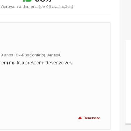
Aprovam a diretoria (de 46 avaliações)
há 9 anos (Ex-Funcionário), Amapá
Conciliação com a vida familiar
em muito a crescer e desenvolver.
Benefícios
Recomenda a diretoria
Denunciar