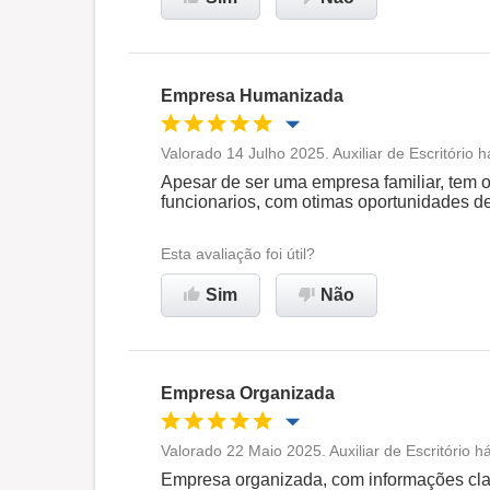
Recomenda esta empresa
Empresa Humanizada
Valorado 14 Julho 2025. Auxiliar de Escritório
Oportunidade de promoção
Apesar de ser uma empresa familiar, tem 
funcionarios, com otimas oportunidades d
Ambiente de trabalho
Esta avaliação foi útil?
Recomenda esta empresa
Sim
Não
Empresa Organizada
Valorado 22 Maio 2025. Auxiliar de Escritório 
Oportunidade de promoção
Empresa organizada, com informações cla