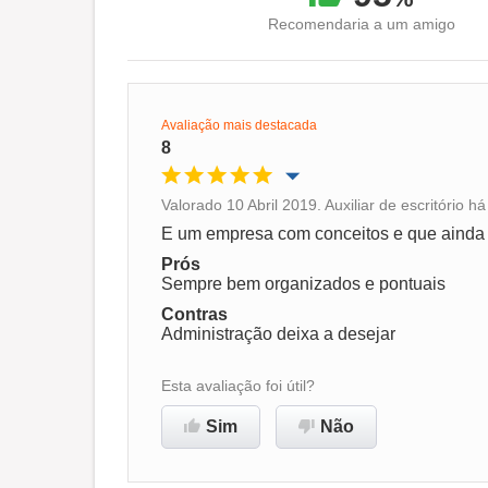
Recomendaria a um amigo
Avaliação mais destacada
8
Valorado 10 Abril 2019. Auxiliar de escritório 
Oportunidade de promoção
E um empresa com conceitos e que ainda t
Prós
Ambiente de trabalho
Sempre bem organizados e pontuais
Contras
Administração deixa a desejar
Recomenda esta empresa
Esta avaliação foi útil?
Sim
Não