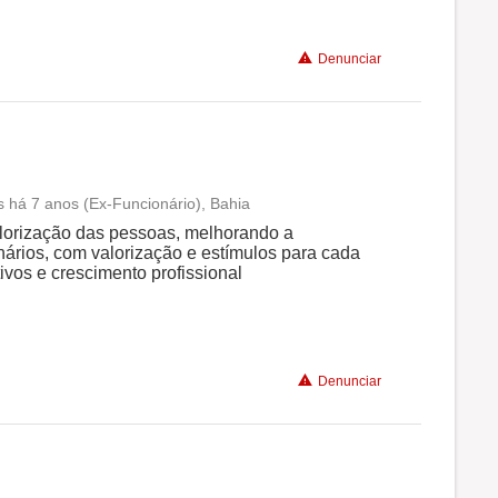
Benefícios
Denunciar
Não recomenda a diretoria
 há 7 anos (Ex-Funcionário), Bahia
Conciliação com a vida familiar
alorização das pessoas, melhorando a
nários, com valorização e estímulos para cada
ivos e crescimento profissional
Benefícios
Denunciar