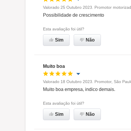
Valorado 25 Outubro 2023. Promotor motorizad
Oportunidade de promoção
Possibilidade de crescimento
Ambiente de trabalho
Esta avaliação foi útil?
Sim
Não
Recomenda esta empresa
Muito boa
Valorado 18 Outubro 2023. Promotor, São Paul
Oportunidade de promoção
Muito boa empresa, indico demais.
Ambiente de trabalho
Esta avaliação foi útil?
Sim
Não
Recomenda esta empresa