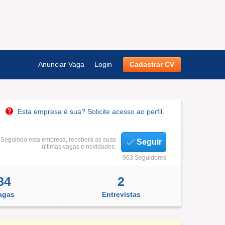
Anunciar Vaga
Login
Cadastrar CV
Esta empresa é sua? Solicite acesso ao perfil.
Seguindo esta empresa, receberá as suas
Seguir
últimas vagas e novidades.
963 Seguidores
84
2
agas
Entrevistas