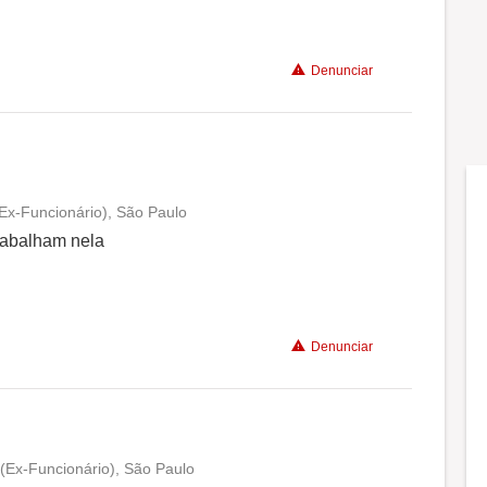
Denunciar
Ex-Funcionário), São Paulo
Conciliação com a vida familiar
rabalham nela
Benefícios
Denunciar
Recomenda a diretoria
(Ex-Funcionário), São Paulo