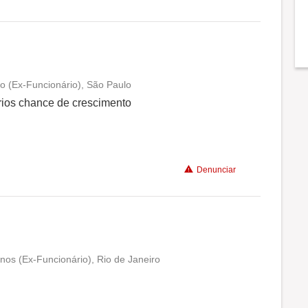
Conciliação com a vida familiar
Benefícios
 (Ex-Funcionário), São Paulo
Conciliação com a vida familiar
ários chance de crescimento
Benefícios
Denunciar
Recomenda a diretoria
os (Ex-Funcionário), Rio de Janeiro
Conciliação com a vida familiar