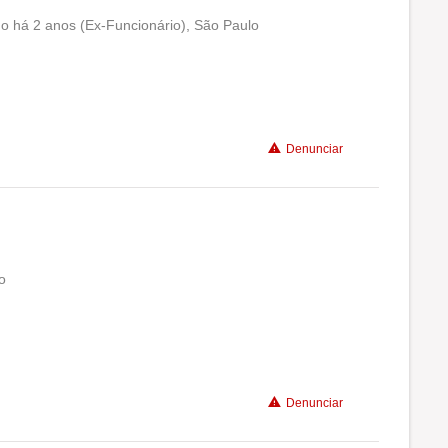
o há 2 anos (Ex-Funcionário), São Paulo
Conciliação com a vida familiar
Benefícios
Denunciar
Recomenda a diretoria
o
Conciliação com a vida familiar
Benefícios
Denunciar
Recomenda a diretoria