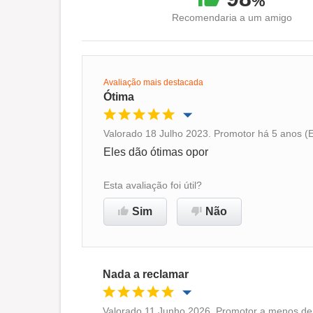
%
Recomendaria a um amigo
Avaliação mais destacada
Ótima
Valorado 18 Julho 2023. Promotor há 5 anos (
Oportunidade de promoção
Eles dão ótimas opor
Ambiente de trabalho
Esta avaliação foi útil?
Sim
Não
Recomenda esta empresa
Nada a reclamar
Valorado 11 Junho 2026. Promotor a menos de 