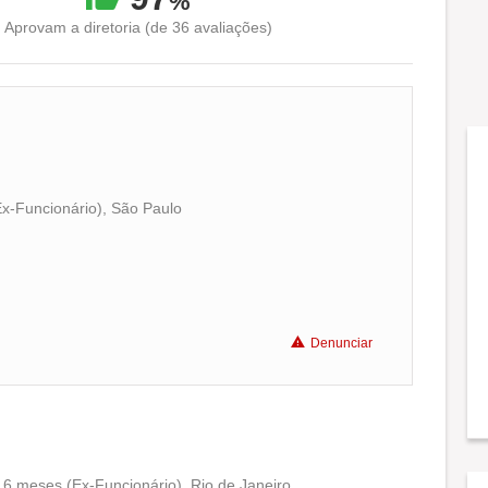
%
Aprovam a diretoria (de 36 avaliações)
Ex-Funcionário), São Paulo
Conciliação com a vida familiar
Benefícios
Denunciar
Recomenda a diretoria
6 meses (Ex-Funcionário), Rio de Janeiro