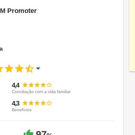
 DM Promoter
ca
4,4
Conciliação com a vida familiar
4,3
Benefícios
97