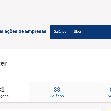
aliações de Empresas
Salários
Blog
er
31
33
ações
Salários
V