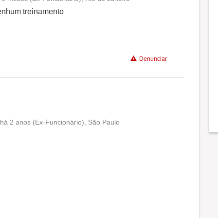
Conciliação com a vida familiar
enhum treinamento
Benefícios
Denunciar
Recomenda a diretoria
há 2 anos (Ex-Funcionário), São Paulo
Conciliação com a vida familiar
Benefícios
Recomenda a diretoria