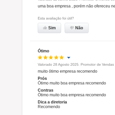
Oportunidade de promoção
uma boa empresa , porém não ofereceu n
Ambiente de trabalho
Esta avaliação foi útil?
Sim
Não
Recomenda esta empresa
Ótimo
Valorado 28 Agosto 2025. Promotor de Vendas 
Oportunidade de promoção
muito ótimo empresa recomendo
Prós
Ambiente de trabalho
Ótimo muito boa empresa recomendo
Contras
Ótimo muito boa empresa recomendo
Recomenda esta empresa
Dica a diretoria
Recomendo