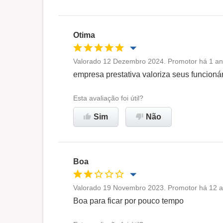
Oportunidade de promoção
Ambiente de trabalho
Otima
Recomenda esta empresa
Valorado 12 Dezembro 2024. Promotor há 1 ano
Oportunidade de promoção
empresa prestativa valoriza seus funcion
Ambiente de trabalho
Esta avaliação foi útil?
Sim
Não
Recomenda esta empresa
Boa
Valorado 19 Novembro 2023. Promotor há 12 an
Oportunidade de promoção
Boa para ficar por pouco tempo