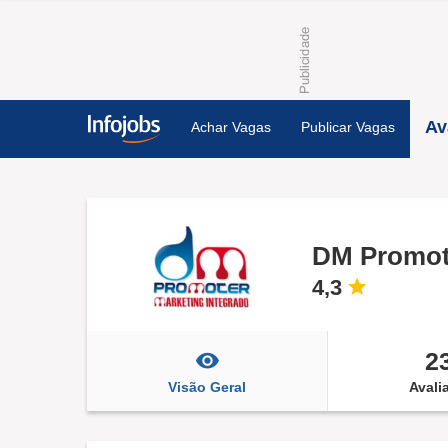
Av
Achar Vagas
Publicar Vagas
DM Promot
4,3
2
Visão Geral
Avali