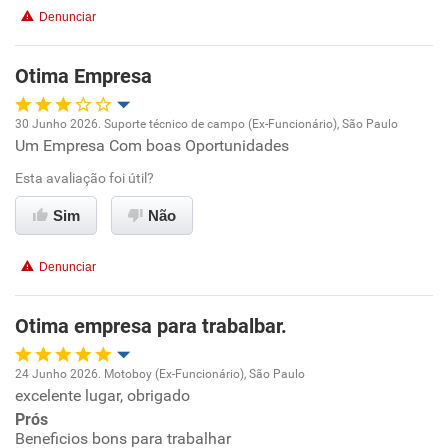
Denunciar
Recomenda esta empresa
Não recomenda a diretoria
Otima Empresa
30 Junho 2026. Suporte técnico de campo (Ex-Funcionário), São Paulo
Um Empresa Com boas Oportunidades
Oportunidade de promoção
Esta avaliação foi útil?
Ambiente de trabalho
Sim
Não
Conciliação com a vida familiar
Denunciar
Benefícios
Otima empresa para trabalbar.
Recomenda esta empresa
24 Junho 2026. Motoboy (Ex-Funcionário), São Paulo
excelente lugar, obrigado
Oportunidade de promoção
Prós
Beneficios bons para trabalhar
Ambiente de trabalho