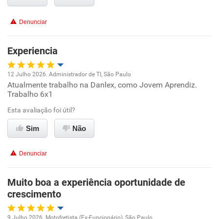
Conciliação com a vida familiar
Denunciar
Benefícios
Experiencia
Recomenda esta empresa
12 Julho 2026. Administrador de TI, São Paulo
Atualmente trabalho na Danlex, como Jovem Aprendiz.
Oportunidade de promoção
Trabalho 6x1
Ambiente de trabalho
Esta avaliação foi útil?
Sim
Não
Conciliação com a vida familiar
Denunciar
Benefícios
Muito boa a experiência oportunidade de
Recomenda esta empresa
crescimento
9 Julho 2026. Motofretista (Ex-Funcionário), São Paulo