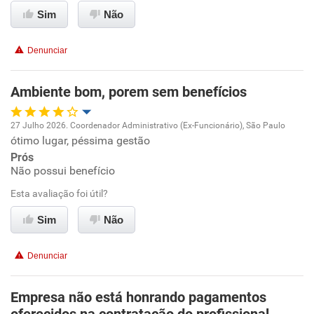
Recomenda esta empresa
Conciliação com a vida familiar
Sim
Não
Recomenda a diretoria
Benefícios
Denunciar
Recomenda esta empresa
Ambiente bom, porem sem benefícios
Recomenda a diretoria
27 Julho 2026. Coordenador Administrativo (Ex-Funcionário), São Paulo
ótimo lugar, péssima gestão
Oportunidade de promoção
Prós
Não possui benefício
Ambiente de trabalho
Esta avaliação foi útil?
Conciliação com a vida familiar
Sim
Não
Benefícios
Denunciar
Recomenda esta empresa
Empresa não está honrando pagamentos
Recomenda a diretoria