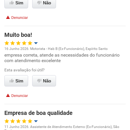
Sim
Não
Conciliação com a vida familiar
Denunciar
Benefícios
Muito boa!
Recomenda esta empresa
Recomenda a diretoria
16 Junho 2026. Motorista - Hab B (Ex-Funcionário), Espírito Santo
empresa correta, atende as necessidades do funcionário
Oportunidade de promoção
com atendimento excelente
Ambiente de trabalho
Esta avaliação foi útil?
Sim
Não
Conciliação com a vida familiar
Denunciar
Benefícios
Empresa de boa qualidade
Recomenda esta empresa
Recomenda a diretoria
11 Junho 2026. Assistente de Atendimento Externo (Ex-Funcionário), São