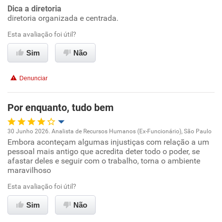
Conciliação com a vida familiar
Dica a diretoria
Não recomenda a diretoria
diretoria organizada e centrada.
Benefícios
Esta avaliação foi útil?
Sim
Não
Recomenda esta empresa
Recomenda a diretoria
Denunciar
Por enquanto, tudo bem
30 Junho 2026. Analista de Recursos Humanos (Ex-Funcionário), São Paulo
Embora aconteçam algumas injustiças com relação a um
Oportunidade de promoção
pessoal mais antigo que acredita deter todo o poder, se
afastar deles e seguir com o trabalho, torna o ambiente
Ambiente de trabalho
maravilhoso
Esta avaliação foi útil?
Conciliação com a vida familiar
Sim
Não
Benefícios