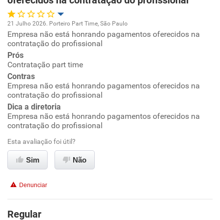
oferecidos na contratação do profissional
21 Julho 2026. Porteiro Part Time, São Paulo
Empresa não está honrando pagamentos oferecidos na
Oportunidade de promoção
contratação do profissional
Prós
Ambiente de trabalho
Contratação part time
Contras
Conciliação com a vida familiar
Empresa não está honrando pagamentos oferecidos na
contratação do profissional
Dica a diretoria
Benefícios
Empresa não está honrando pagamentos oferecidos na
contratação do profissional
Não recomenda esta empresa
Esta avaliação foi útil?
Não recomenda a diretoria
Sim
Não
Denunciar
Regular