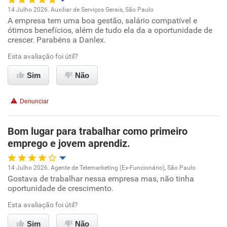
14 Julho 2026. Auxiliar de Serviços Gerais, São Paulo
A empresa tem uma boa gestão, salário compatível e
Oportunidade de promoção
ótimos benefícios, além de tudo ela da a oportunidade de
crescer. Parabéns a Danlex.
Ambiente de trabalho
Esta avaliação foi útil?
Conciliação com a vida familiar
Sim
Não
Benefícios
Denunciar
Recomenda esta empresa
Bom lugar para trabalhar como primeiro
Recomenda a diretoria
emprego e jovem aprendiz.
14 Julho 2026. Agente de Telemarketing (Ex-Funcionário), São Paulo
Gostava de trabalhar nessa empresa mas, não tinha
Oportunidade de promoção
oportunidade de crescimento.
Ambiente de trabalho
Esta avaliação foi útil?
Sim
Não