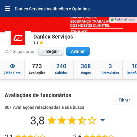
Danlex Serviços Avaliações e Opiniões
Perfil verificado
Danlex Serviços
3,8
754 Seguidores
Seguir
Avaliar
773
240
368
3
1
Visão Geral
Avaliações
Salários
Vagas
Entrevistas
Benefi
Avaliações de funcionários
Filtrar
801 Avaliações relacionadas a sua busca
3,8