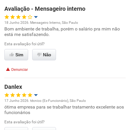
Avaliação - Mensageiro interno
Recomenda esta empresa
Não recomenda a diretoria
18 Junho 2026. Mensageiro Interno, São Paulo
Bom ambiente de trabalha, porém o salário pra mim não
Oportunidade de promoção
está me satisfazendo.
Ambiente de trabalho
Esta avaliação foi útil?
Sim
Não
Conciliação com a vida familiar
Denunciar
Benefícios
Danlex
Recomenda esta empresa
Não recomenda a diretoria
17 Junho 2026. técnico (Ex-Funcionário), São Paulo
ótima empresa para se trabalhar tratamento excelente aos
Oportunidade de promoção
funcionários
Ambiente de trabalho
Esta avaliação foi útil?