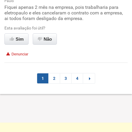
Paulo
Oportunidade de promoção
Fiquei apenas 2 mês na empresa, pois trabalharia para
eletropaulo e eles cancelaram o contrato com a empresa,
ai todos foram desligado da empresa.
Ambiente de trabalho
Esta avaliação foi útil?
Conciliação com a vida familiar
Sim
Não
Benefícios
Denunciar
Recomenda esta empresa
Recomenda a diretoria
1
2
3
4