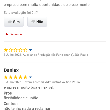
empresa com muita oportunidade de crescimento
Oportunidade de promoção
Esta avaliação foi útil?
Ambiente de trabalho
Sim
Não
Conciliação com a vida familiar
Denunciar
Benefícios
Recomenda esta empresa
3 Julho 2026. Auxiliar de Produção (Ex-Funcionário), São Paulo
Oportunidade de promoção
Recomenda a diretoria
Danlex
Ambiente de trabalho
3 Julho 2026. Jovem Aprendiz Administrativo, São Paulo
Conciliação com a vida familiar
empresa muito boa e flexível.
Oportunidade de promoção
Prós
Benefícios
flexibilidade e união
Ambiente de trabalho
Contras
não tenho nada a reclamar
Não recomenda esta empresa