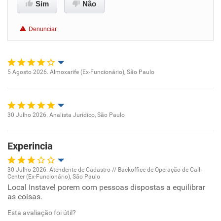
Conciliação com a vida familiar
Sim
Não
Benefícios
Denunciar
Não recomenda esta empresa
Recomenda a diretoria
5 Agosto 2026. Almoxarife (Ex-Funcionário), São Paulo
Oportunidade de promoção
Ambiente de trabalho
30 Julho 2026. Analista Jurídico, São Paulo
Oportunidade de promoção
Conciliação com a vida familiar
Experincia
Ambiente de trabalho
Benefícios
30 Julho 2026. Atendente de Cadastro // Backoffice de Operação de Call-
Conciliação com a vida familiar
Center (Ex-Funcionário), São Paulo
Oportunidade de promoção
Recomenda esta empresa
Local Instavel porem com pessoas dispostas a equilibrar
as coisas.
Recomenda a diretoria
Benefícios
Ambiente de trabalho
Esta avaliação foi útil?