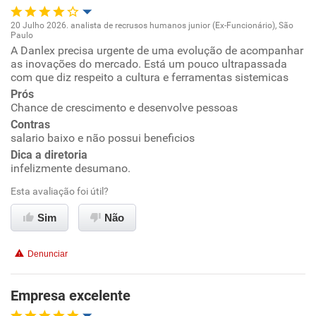
20 Julho 2026. analista de recrusos humanos junior (Ex-Funcionário), São
Paulo
Oportunidade de promoção
A Danlex precisa urgente de uma evolução de acompanhar
as inovações do mercado. Está um pouco ultrapassada
com que diz respeito a cultura e ferramentas sistemicas
Ambiente de trabalho
Prós
Chance de crescimento e desenvolve pessoas
Conciliação com a vida familiar
Contras
salario baixo e não possui beneficios
Benefícios
Dica a diretoria
infelizmente desumano.
Recomenda esta empresa
Esta avaliação foi útil?
Não recomenda a diretoria
Sim
Não
Denunciar
Empresa excelente