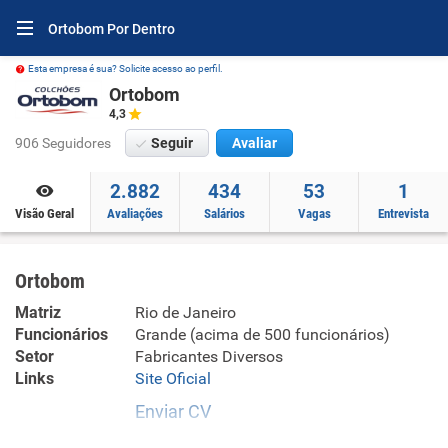
Ortobom Por Dentro
Esta empresa é sua? Solicite acesso ao perfil.
Ortobom
4,3
906 Seguidores
Seguir
Avaliar
2.882
434
53
1
Visão Geral
Avaliações
Salários
Vagas
Entrevista
Ortobom
Matriz
Rio de Janeiro
Funcionários
Grande (acima de 500 funcionários)
Setor
Fabricantes Diversos
Links
Site Oficial
Enviar CV