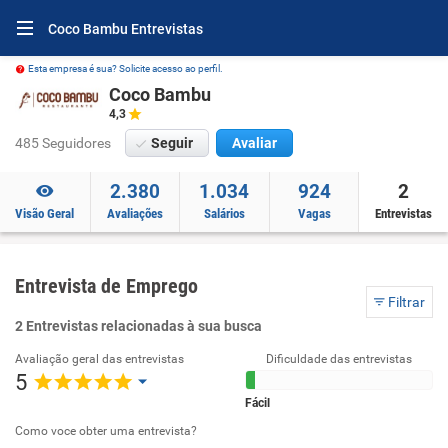
Coco Bambu Entrevistas
Esta empresa é sua? Solicite acesso ao perfil.
Coco Bambu
4,3
485 Seguidores
Seguir
Avaliar
2.380
1.034
924
2
Visão Geral
Avaliações
Salários
Vagas
Entrevistas
Entrevista de Emprego
Filtrar
2 Entrevistas relacionadas à sua busca
Avaliação geral das entrevistas
Dificuldade das entrevistas
5
Fácil
Como voce obter uma entrevista?