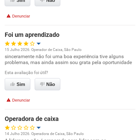
Sim
Não
Conciliação com a vida familiar
Denunciar
Benefícios
Foi um aprendizado
Recomenda esta empresa
15 Julho 2026. Operador de Caixa, São Paulo
sinceramente não foi uma boa experiência tive alguns
Oportunidade de promoção
problemas, mas ainda assim sou grata pela oportunidade
Ambiente de trabalho
Esta avaliação foi útil?
Sim
Não
Conciliação com a vida familiar
Denunciar
Benefícios
Operadora de caixa
Não recomenda esta empresa
Não recomenda a diretoria
14 Julho 2026. Operadora de Caixa, São Paulo