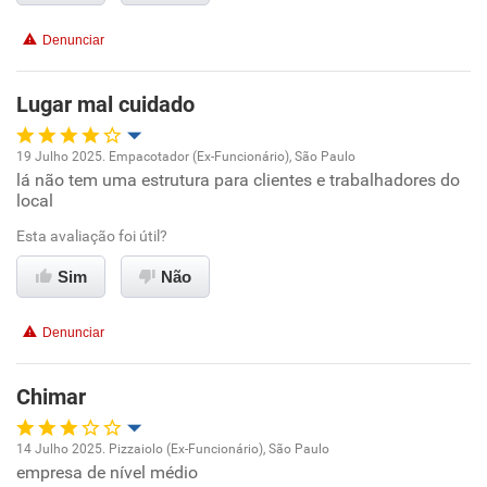
Benefícios
Denunciar
Recomenda esta empresa
Lugar mal cuidado
19 Julho 2025. Empacotador (Ex-Funcionário), São Paulo
lá não tem uma estrutura para clientes e trabalhadores do
Oportunidade de promoção
local
Ambiente de trabalho
Esta avaliação foi útil?
Sim
Não
Conciliação com a vida familiar
Denunciar
Benefícios
Chimar
Não recomenda esta empresa
Não recomenda a diretoria
14 Julho 2025. Pizzaiolo (Ex-Funcionário), São Paulo
empresa de nível médio
Oportunidade de promoção