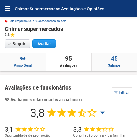
Chimar Supermercados Avaliações e Opiniões
Esta empresa é sua? Solicite acesso ao perfil.
Chimar supermercados
3,8
Seguir
Avaliar
95
45
Visão Geral
Avaliações
Salários
Avaliações de funcionários
Filtrar
98 Avaliações relacionadas a sua busca
3,8
3,1
3,3
Oportunidade de promoção
Conciliação com a vida familiar