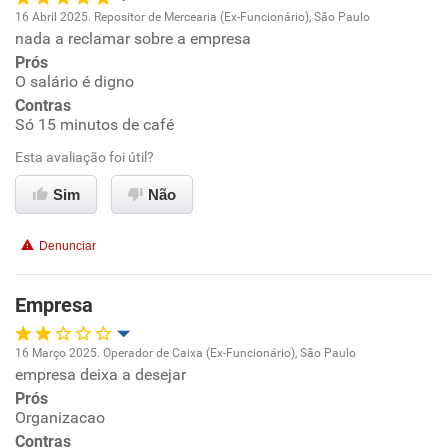
16 Abril 2025. Repositor de Mercearia (Ex-Funcionário), São Paulo
Não recomenda a diretoria
nada a reclamar sobre a empresa
Oportunidade de promoção
Prós
O salário é digno
Ambiente de trabalho
Contras
Só 15 minutos de café
Conciliação com a vida familiar
Esta avaliação foi útil?
Benefícios
Sim
Não
Recomenda esta empresa
Denunciar
Recomenda a diretoria
Empresa
16 Março 2025. Operador de Caixa (Ex-Funcionário), São Paulo
empresa deixa a desejar
Oportunidade de promoção
Prós
Organizacao
Ambiente de trabalho
Contras