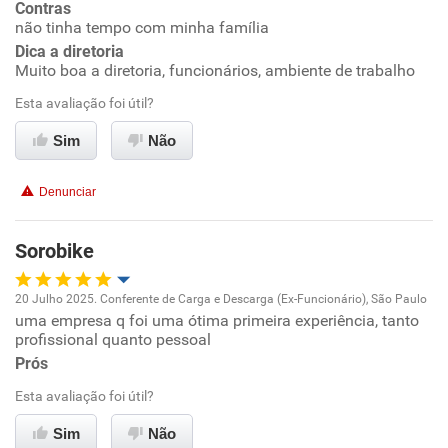
Contras
não tinha tempo com minha família
Conciliação com a vida familiar
Dica a diretoria
Muito boa a diretoria, funcionários, ambiente de trabalho
Benefícios
Esta avaliação foi útil?
Sim
Não
Recomenda esta empresa
Recomenda a diretoria
Denunciar
Sorobike
20 Julho 2025. Conferente de Carga e Descarga (Ex-Funcionário), São Paulo
uma empresa q foi uma ótima primeira experiência, tanto
Oportunidade de promoção
profissional quanto pessoal
Prós
Ambiente de trabalho
Esta avaliação foi útil?
Conciliação com a vida familiar
Sim
Não