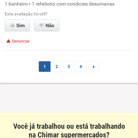
1 banheiro r 1 refeitorio com condicies desumanas
Conciliação com a vida familiar
Esta avaliação foi útil?
Benefícios
Sim
Não
Não recomenda esta empresa
Denunciar
Não recomenda a diretoria
1
2
3
4
Você já trabalhou ou está trabalhando
na Chimar supermercados?