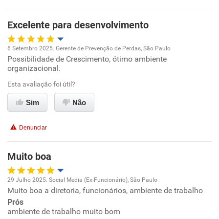
Não recomenda esta empresa
Excelente para desenvolvimento
Não recomenda a diretoria
6 Setembro 2025. Gerente de Prevenção de Perdas, São Paulo
Possibilidade de Crescimento, ótimo ambiente
Oportunidade de promoção
organizacional.
Ambiente de trabalho
Esta avaliação foi útil?
Sim
Não
Conciliação com a vida familiar
Denunciar
Benefícios
Muito boa
Recomenda esta empresa
Recomenda a diretoria
29 Julho 2025. Social Media (Ex-Funcionário), São Paulo
Muito boa a diretoria, funcionários, ambiente de trabalho
Oportunidade de promoção
Prós
ambiente de trabalho muito bom
Ambiente de trabalho