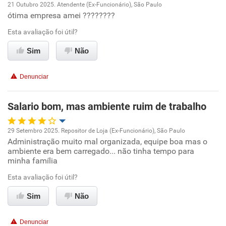
21 Outubro 2025. Atendente (Ex-Funcionário), São Paulo
Recomenda a diretoria
ótima empresa amei ????????
Oportunidade de promoção
Esta avaliação foi útil?
Ambiente de trabalho
Sim
Não
Conciliação com a vida familiar
Denunciar
Benefícios
Salario bom, mas ambiente ruim de trabalho
Não recomenda esta empresa
29 Setembro 2025. Repositor de Loja (Ex-Funcionário), São Paulo
Administração muito mal organizada, equipe boa mas o
Oportunidade de promoção
ambiente era bem carregado... não tinha tempo para
minha família
Ambiente de trabalho
Esta avaliação foi útil?
Conciliação com a vida familiar
Sim
Não
Benefícios
Denunciar