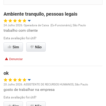
Benefícios
Ambiente tranquilo, pessoas legais
Não recomenda esta empresa
Não recomenda a diretoria
24 Julho 2026. Operadora de Caixa (Ex-Funcionário), São Paulo
trabalho com cliente
Oportunidade de promoção
Esta avaliação foi útil?
Ambiente de trabalho
Sim
Não
Conciliação com a vida familiar
Denunciar
Benefícios
ok
Recomenda esta empresa
20 Julho 2026. ASSISTENTE DE RECURSOS HUMANOS, São Paulo
Recomenda a diretoria
gosto de trabalhar na empresa
Oportunidade de promoção
Esta avaliação foi útil?
Ambiente de trabalho