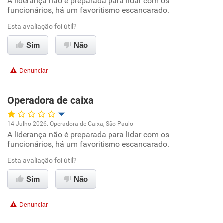
A liderança não é preparada para lidar com os
Oportunidade de promoção
funcionários, há um favoritismo escancarado.
Ambiente de trabalho
Esta avaliação foi útil?
Sim
Não
Conciliação com a vida familiar
Denunciar
Benefícios
Operadora de caixa
Não recomenda esta empresa
Não recomenda a diretoria
14 Julho 2026. Operadora de Caixa, São Paulo
A liderança não é preparada para lidar com os
Oportunidade de promoção
funcionários, há um favoritismo escancarado.
Ambiente de trabalho
Esta avaliação foi útil?
Sim
Não
Conciliação com a vida familiar
Denunciar
Benefícios