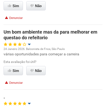
Ambiente de trabalho
Sim
Não
Não recomenda esta empresa
Conciliação com a vida familiar
Não recomenda a diretoria
Denunciar
Benefícios
Um bom ambiente mas da para melhorar em
questao do refeitorio
Recomenda esta empresa
Recomenda a diretoria
24 Janeiro 2026. Balconista de Frios, São Paulo
várias oportunidades para começar a carreira
Oportunidade de promoção
Esta avaliação foi útil?
Ambiente de trabalho
Sim
Não
Conciliação com a vida familiar
Denunciar
Benefícios
.
Recomenda esta empresa