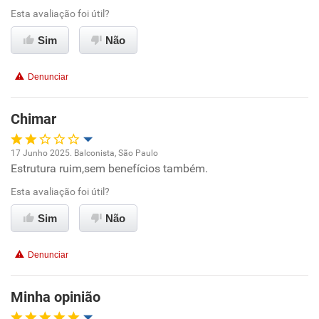
Esta avaliação foi útil?
Ambiente de trabalho
Sim
Não
Conciliação com a vida familiar
Denunciar
Benefícios
Chimar
Recomenda esta empresa
17 Junho 2025. Balconista, São Paulo
Não recomenda a diretoria
Estrutura ruim,sem benefícios também.
Oportunidade de promoção
Esta avaliação foi útil?
Ambiente de trabalho
Sim
Não
Conciliação com a vida familiar
Denunciar
Benefícios
Minha opinião
Não recomenda esta empresa