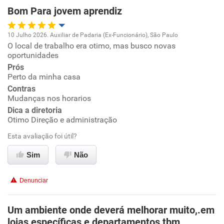
Bom Para jovem aprendiz
Não recomenda esta empresa
Não recomenda a diretoria
10 Julho 2026. Auxiliar de Padaria (Ex-Funcionário), São Paulo
O local de trabalho era otimo, mas busco novas
Oportunidade de promoção
oportunidades
Prós
Ambiente de trabalho
Perto da minha casa
Contras
Conciliação com a vida familiar
Mudanças nos horarios
Dica a diretoria
Otimo Direção e administração
Benefícios
Esta avaliação foi útil?
Recomenda esta empresa
Sim
Não
Recomenda a diretoria
Denunciar
Um ambiente onde deverá melhorar muito,.em
lojas específicas e departamentos tbm