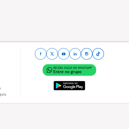
e
gura