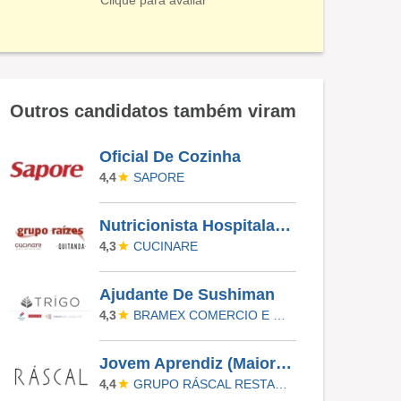
Clique para avaliar
Outros candidatos também viram
Oficial De Cozinha
SAPORE
4,4
Nutricionista Hospitalar – Guarulhos/SP
CUCINARE
4,3
Ajudante De Sushiman
BRAMEX COMERCIO E SERVICOS LTDA
4,3
Jovem Aprendiz (Maiores De 18) - Ráscal Shop. Villa Lobos
GRUPO RÁSCAL RESTAURANTES
4,4