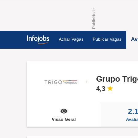
Av
Achar Vagas
Publicar Vagas
Grupo Trig
4,3
2.
Visão Geral
Avali