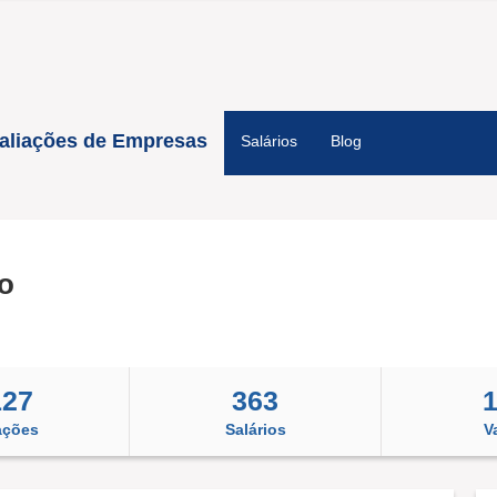
aliações de Empresas
Salários
Blog
o
127
363
ações
Salários
V