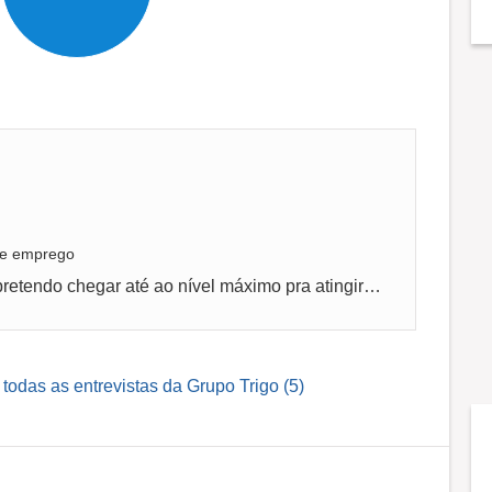
 de emprego
Pretendo crescer junto com a empresa, e pretendo chegar até ao nível máximo pra atingir a meta diária, sou participativa, espero entrega um...
 todas as entrevistas da Grupo Trigo (5)