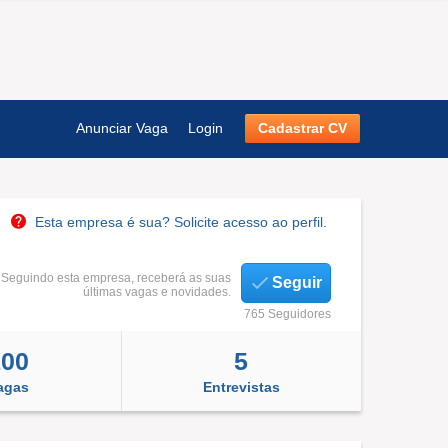
Anunciar Vaga
Login
Cadastrar CV
Esta empresa é sua? Solicite acesso ao perfil.
Seguindo esta empresa, receberá as suas
Seguir
últimas vagas e novidades.
765 Seguidores
100
5
agas
Entrevistas