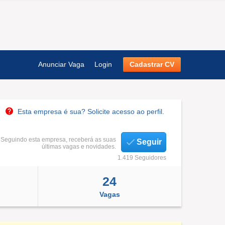
Anunciar Vaga
Login
Cadastrar CV
Esta empresa é sua? Solicite acesso ao perfil.
Seguindo esta empresa, receberá as suas
Seguir
últimas vagas e novidades.
1.419 Seguidores
24
Vagas