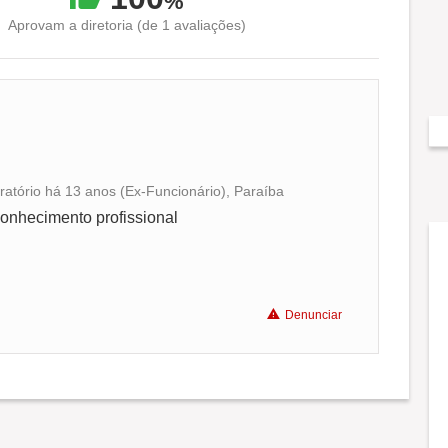
%
Aprovam a diretoria (de 1 avaliações)
atório há 13 anos (Ex-Funcionário), Paraíba
Conciliação com a vida familiar
onhecimento profissional
Benefícios
Denunciar
Recomenda a diretoria