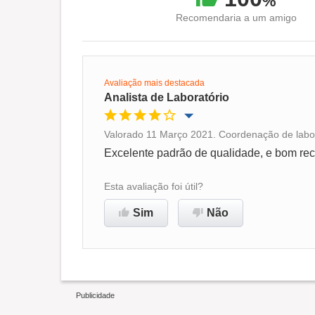
%
Recomendaria a um amigo
Avaliação mais destacada
Analista de Laboratório
Valorado 11 Março 2021. Coordenação de labor
Oportunidade de promoção
Excelente padrão de qualidade, e bom rec
Ambiente de trabalho
Esta avaliação foi útil?
Sim
Não
Recomenda esta empresa