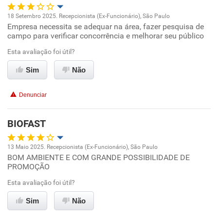
18 Setembro 2025. Recepcionista (Ex-Funcionário), São Paulo
Empresa necessita se adequar na área, fazer pesquisa de
Oportunidade de promoção
campo para verificar concorrência e melhorar seu público
Ambiente de trabalho
Esta avaliação foi útil?
Sim
Não
Conciliação com a vida familiar
Denunciar
Benefícios
BIOFAST
Não recomenda esta empresa
Não recomenda a diretoria
13 Maio 2025. Recepcionista (Ex-Funcionário), São Paulo
BOM AMBIENTE E COM GRANDE POSSIBILIDADE DE
Oportunidade de promoção
PROMOÇÃO
Ambiente de trabalho
Esta avaliação foi útil?
Sim
Não
Conciliação com a vida familiar