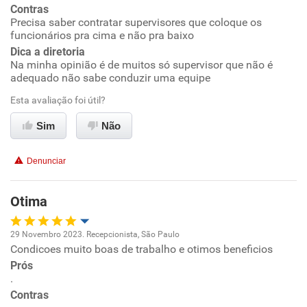
Contras
Precisa saber contratar supervisores que coloque os
Conciliação com a vida familiar
funcionários pra cima e não pra baixo
Dica a diretoria
Na minha opinião é de muitos só supervisor que não é
Benefícios
adequado não sabe conduzir uma equipe
Esta avaliação foi útil?
Recomenda esta empresa
Recomenda a diretoria
Sim
Não
Denunciar
Otima
29 Novembro 2023. Recepcionista, São Paulo
Condicoes muito boas de trabalho e otimos beneficios
Oportunidade de promoção
Prós
.
Ambiente de trabalho
Contras