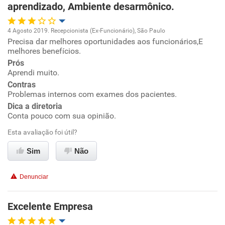
aprendizado, Ambiente desarmônico.
Recomenda esta empresa
Recomenda a diretoria
4 Agosto 2019. Recepcionista (Ex-Funcionário), São Paulo
Precisa dar melhores oportunidades aos funcionários,E
Oportunidade de promoção
melhores benefícios.
Prós
Ambiente de trabalho
Aprendi muito.
Contras
Conciliação com a vida familiar
Problemas internos com exames dos pacientes.
Dica a diretoria
Conta pouco com sua opinião.
Benefícios
Esta avaliação foi útil?
Não recomenda esta empresa
Sim
Não
Não recomenda a diretoria
Denunciar
Excelente Empresa