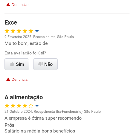
Denunciar
Benefícios
Exce
Recomenda esta empresa
9 Fevereiro 2025. Recepcionista, São Paulo
Muito bom, estão de
Oportunidade de promoção
Esta avaliação foi útil?
Ambiente de trabalho
Sim
Não
Conciliação com a vida familiar
Denunciar
Benefícios
A alimentação
Recomenda esta empresa
21 Outubro 2024. Recepcinesta (Ex-Funcionário), São Paulo
Recomenda a diretoria
A empresa é ótima super recomendo
Oportunidade de promoção
Prós
Salário na média bons benefícios
Ambiente de trabalho