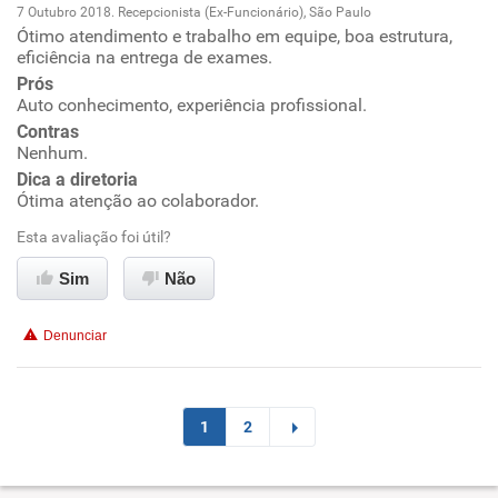
7 Outubro 2018. Recepcionista (Ex-Funcionário), São Paulo
Ótimo atendimento e trabalho em equipe, boa estrutura,
Oportunidade de promoção
eficiência na entrega de exames.
Prós
Ambiente de trabalho
Auto conhecimento, experiência profissional.
Contras
Conciliação com a vida familiar
Nenhum.
Dica a diretoria
Ótima atenção ao colaborador.
Benefícios
Esta avaliação foi útil?
Recomenda esta empresa
Sim
Não
Recomenda a diretoria
Denunciar
1
2