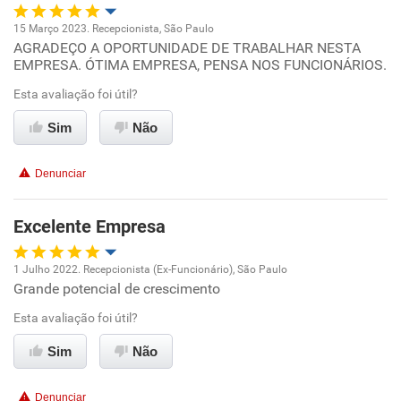
Recomenda esta empresa
15 Março 2023. Recepcionista, São Paulo
Recomenda a diretoria
AGRADEÇO A OPORTUNIDADE DE TRABALHAR NESTA
Oportunidade de promoção
EMPRESA. ÓTIMA EMPRESA, PENSA NOS FUNCIONÁRIOS.
Ambiente de trabalho
Esta avaliação foi útil?
Sim
Não
Conciliação com a vida familiar
Denunciar
Benefícios
Excelente Empresa
Recomenda esta empresa
Recomenda a diretoria
1 Julho 2022. Recepcionista (Ex-Funcionário), São Paulo
Grande potencial de crescimento
Oportunidade de promoção
Esta avaliação foi útil?
Ambiente de trabalho
Sim
Não
Conciliação com a vida familiar
Denunciar