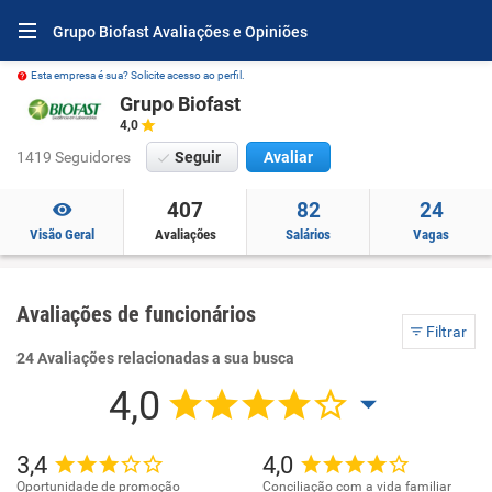
Grupo Biofast Avaliações e Opiniões
Esta empresa é sua? Solicite acesso ao perfil.
Grupo Biofast
4,0
1419 Seguidores
Seguir
Avaliar
407
82
24
Visão Geral
Avaliações
Salários
Vagas
Avaliações de funcionários
Filtrar
24 Avaliações relacionadas a sua busca
4,0
3,4
4,0
Oportunidade de promoção
Conciliação com a vida familiar