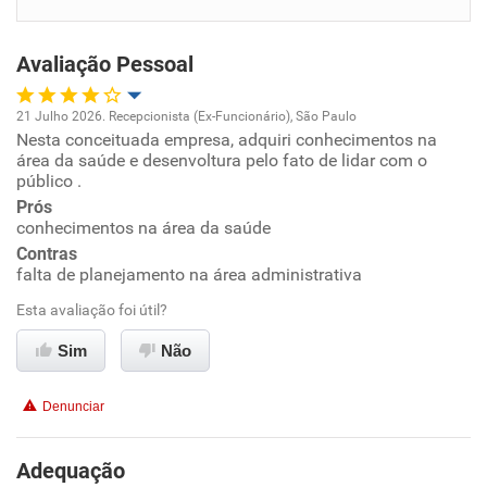
Benefícios
Avaliação Pessoal
Recomenda esta empresa
Recomenda a diretoria
21 Julho 2026. Recepcionista (Ex-Funcionário), São Paulo
Nesta conceituada empresa, adquiri conhecimentos na
Oportunidade de promoção
área da saúde e desenvoltura pelo fato de lidar com o
público .
Ambiente de trabalho
Prós
conhecimentos na área da saúde
Conciliação com a vida familiar
Contras
falta de planejamento na área administrativa
Benefícios
Esta avaliação foi útil?
Sim
Não
Recomenda esta empresa
Denunciar
Adequação