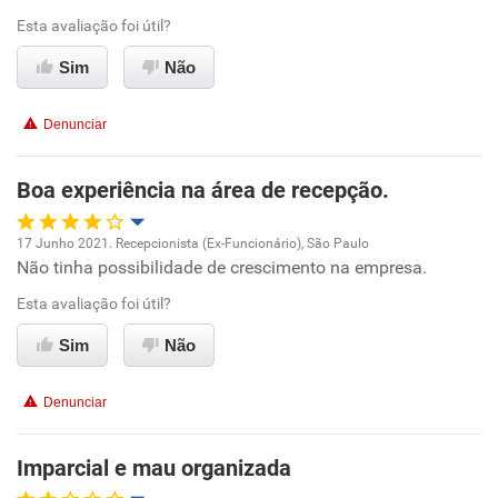
Esta avaliação foi útil?
Ambiente de trabalho
Sim
Não
Conciliação com a vida familiar
Denunciar
Benefícios
Boa experiência na área de recepção.
Não recomenda esta empresa
17 Junho 2021. Recepcionista (Ex-Funcionário), São Paulo
Recomenda a diretoria
Não tinha possibilidade de crescimento na empresa.
Oportunidade de promoção
Esta avaliação foi útil?
Ambiente de trabalho
Sim
Não
Conciliação com a vida familiar
Denunciar
Benefícios
Imparcial e mau organizada
Recomenda esta empresa