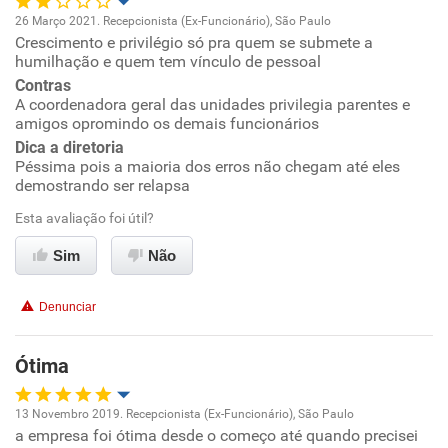
26 Março 2021. Recepcionista (Ex-Funcionário), São Paulo
Crescimento e privilégio só pra quem se submete a
Oportunidade de promoção
humilhação e quem tem vínculo de pessoal
Contras
Ambiente de trabalho
A coordenadora geral das unidades privilegia parentes e
amigos opromindo os demais funcionários
Conciliação com a vida familiar
Dica a diretoria
Péssima pois a maioria dos erros não chegam até eles
demostrando ser relapsa
Benefícios
Esta avaliação foi útil?
Não recomenda esta empresa
Sim
Não
Não recomenda a diretoria
Denunciar
Ótima
13 Novembro 2019. Recepcionista (Ex-Funcionário), São Paulo
a empresa foi ótima desde o começo até quando precisei
Oportunidade de promoção