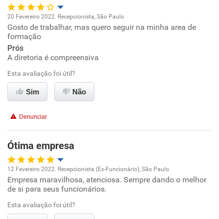
20 Fevereiro 2022. Recepcionista, São Paulo
Gosto de trabalhar, mas quero seguir na minha area de
Oportunidade de promoção
formação
Prós
Ambiente de trabalho
A diretoria é compreensiva
Esta avaliação foi útil?
Conciliação com a vida familiar
Sim
Não
Benefícios
Denunciar
Recomenda esta empresa
Recomenda a diretoria
Ótima empresa
12 Fevereiro 2022. Recepcionista (Ex-Funcionário), São Paulo
Empresa maravilhosa, atenciosa. Sempre dando o melhor
Oportunidade de promoção
de si para seus funcionários.
Ambiente de trabalho
Esta avaliação foi útil?