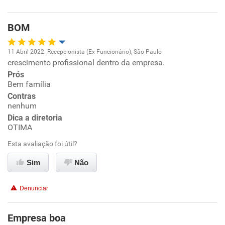
Benefícios
BOM
Recomenda esta empresa
11 Abril 2022. Recepcionista (Ex-Funcionário), São Paulo
Recomenda a diretoria
crescimento profissional dentro da empresa.
Oportunidade de promoção
Prós
Bem família
Ambiente de trabalho
Contras
nenhum
Conciliação com a vida familiar
Dica a diretoria
OTIMA
Benefícios
Esta avaliação foi útil?
Sim
Não
Recomenda esta empresa
Recomenda a diretoria
Denunciar
Empresa boa