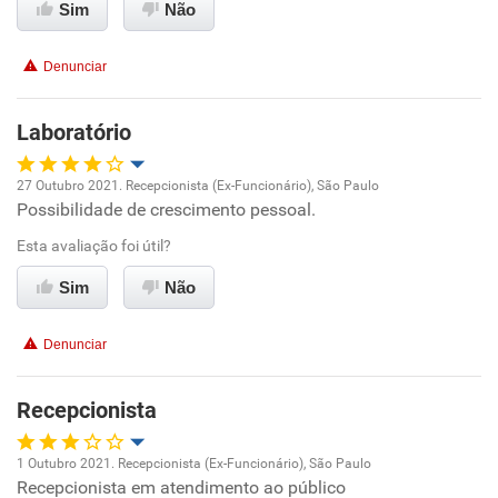
Sim
Não
Conciliação com a vida familiar
Denunciar
Benefícios
Laboratório
Recomenda esta empresa
Recomenda a diretoria
27 Outubro 2021. Recepcionista (Ex-Funcionário), São Paulo
Possibilidade de crescimento pessoal.
Oportunidade de promoção
Esta avaliação foi útil?
Ambiente de trabalho
Sim
Não
Conciliação com a vida familiar
Denunciar
Benefícios
Recepcionista
Recomenda esta empresa
1 Outubro 2021. Recepcionista (Ex-Funcionário), São Paulo
Recomenda a diretoria
Recepcionista em atendimento ao público
Oportunidade de promoção