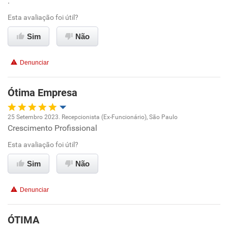
.
Conciliação com a vida familiar
Esta avaliação foi útil?
Benefícios
Sim
Não
Recomenda esta empresa
Denunciar
Recomenda a diretoria
Ótima Empresa
25 Setembro 2023. Recepcionista (Ex-Funcionário), São Paulo
Crescimento Profissional
Oportunidade de promoção
Esta avaliação foi útil?
Ambiente de trabalho
Sim
Não
Conciliação com a vida familiar
Denunciar
Benefícios
ÓTIMA