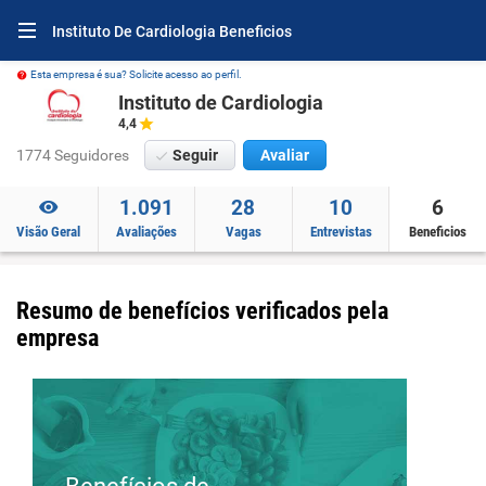
Instituto De Cardiologia Beneficios
Esta empresa é sua? Solicite acesso ao perfil.
Instituto de Cardiologia
4,4
1774 Seguidores
Seguir
Avaliar
1.091
28
10
6
Visão Geral
Avaliações
Vagas
Entrevistas
Beneficios
Resumo de benefícios verificados pela
empresa