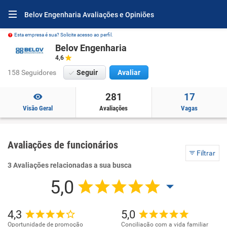
Belov Engenharia Avaliações e Opiniões
Esta empresa é sua? Solicite acesso ao perfil.
Belov Engenharia
4,6
158 Seguidores
Seguir
Avaliar
281
17
Visão Geral
Avaliações
Vagas
Avaliações de funcionários
Filtrar
3 Avaliações relacionadas a sua busca
5,0
4,3
5,0
Oportunidade de promoção
Conciliação com a vida familiar