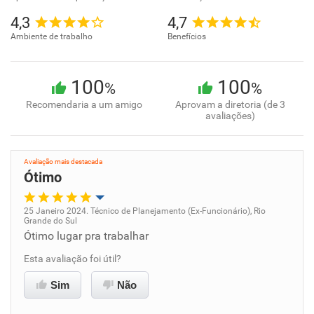
4,3
4,7
Ambiente de trabalho
Benefícios
100
100
%
%
Recomendaria a um amigo
Aprovam a diretoria (de 3
avaliações)
Avaliação mais destacada
Ótimo
25 Janeiro 2024. Técnico de Planejamento (Ex-Funcionário), Rio
Grande do Sul
Oportunidade de promoção
Ótimo lugar pra trabalhar
Esta avaliação foi útil?
Ambiente de trabalho
Sim
Não
Conciliação com a vida familiar