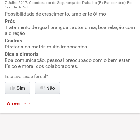
7 Julho 2017. Coordenador de Segurança do Trabalho (Ex-Funcionário), Rio
Grande do Sul
Oportunidade de promoção
Possibilidade de crescimento, ambiente ótimo
Prós
Ambiente de trabalho
Tratamento de igual pra igual, autonomia, boa relação com
a direção
Contras
Conciliação com a vida familiar
Diretoria da matriz muito imponentes.
Dica a diretoria
Benefícios
Boa comunicação, pessoal preocupado com o bem estar
físico e moral dos colaboradores.
Recomenda esta empresa
Esta avaliação foi útil?
Recomenda a diretoria
Sim
Não
Denunciar