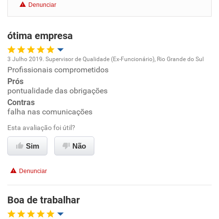
Denunciar
Benefícios
ótima empresa
Recomenda esta empresa
Recomenda a diretoria
3 Julho 2019. Supervisor de Qualidade (Ex-Funcionário), Rio Grande do Sul
Profissionais comprometidos
Oportunidade de promoção
Prós
pontualidade das obrigações
Ambiente de trabalho
Contras
falha nas comunicações
Conciliação com a vida familiar
Esta avaliação foi útil?
Benefícios
Sim
Não
Recomenda esta empresa
Denunciar
Recomenda a diretoria
Boa de trabalhar