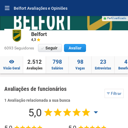
Belfort Avaliações e Opiniões
Perfil verificado
Belfort
4,3
6093 Seguidores
Seguir
Avaliar
2.512
798
98
23
4
Visão Geral
Avaliações
Salários
Vagas
Entrevistas
Benefi
Avaliações de funcionários
Filtrar
1 Avaliação relacionada a sua busca
5,0