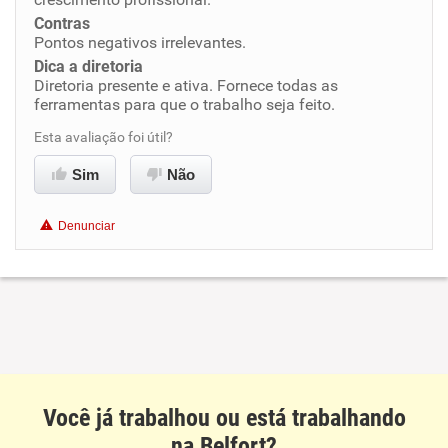
Conciliação com a vida familiar
Contras
Pontos negativos irrelevantes.
Benefícios
Dica a diretoria
Diretoria presente e ativa. Fornece todas as
Recomenda esta empresa
ferramentas para que o trabalho seja feito.
Recomenda a diretoria
Esta avaliação foi útil?
Sim
Não
Denunciar
Você já trabalhou ou está trabalhando
na Belfort?