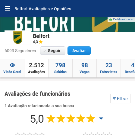
Belfort Avaliações e Opiniões
Perfil verificado
Belfort
4,3
6093 Seguidores
Seguir
Avaliar
2.512
798
98
23
4
Visão Geral
Avaliações
Salários
Vagas
Entrevistas
Benefi
Avaliações de funcionários
Filtrar
1 Avaliação relacionada a sua busca
5,0