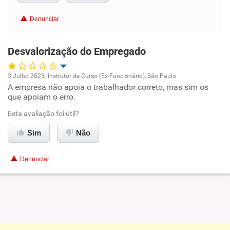
Benefícios
Denunciar
Recomenda esta empresa
Desvalorização do Empregado
3 Julho 2023. Instrutor de Curso (Ex-Funcionário), São Paulo
A empresa não apoia o trabalhador correto, mas sim os
Oportunidade de promoção
que apoiam o erro.
Ambiente de trabalho
Esta avaliação foi útil?
Sim
Não
Conciliação com a vida familiar
Denunciar
Benefícios
Não recomenda esta empresa
Não recomenda a diretoria