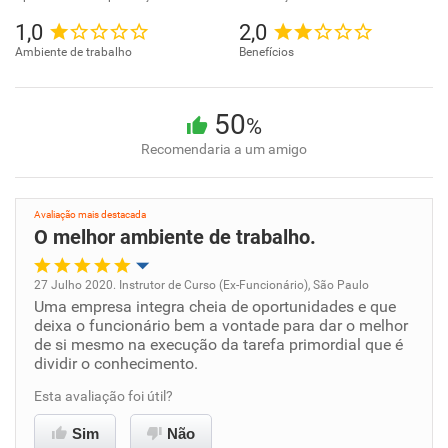
1,0
2,0
Ambiente de trabalho
Benefícios
50
%
Recomendaria a um amigo
Avaliação mais destacada
O melhor ambiente de trabalho.
27 Julho 2020. Instrutor de Curso (Ex-Funcionário), São Paulo
Uma empresa integra cheia de oportunidades e que
Oportunidade de promoção
deixa o funcionário bem a vontade para dar o melhor
de si mesmo na execução da tarefa primordial que é
Ambiente de trabalho
dividir o conhecimento.
Esta avaliação foi útil?
Conciliação com a vida familiar
Sim
Não