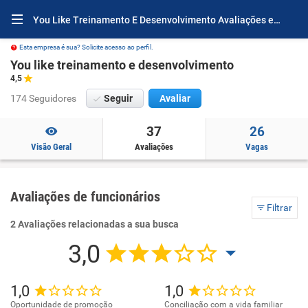
You Like Treinamento E Desenvolvimento Avaliações e Opiniões
Esta empresa é sua? Solicite acesso ao perfil.
You like treinamento e desenvolvimento
4,5
174 Seguidores
Seguir
Avaliar
37
26
Visão Geral
Avaliações
Vagas
Avaliações de funcionários
Filtrar
2 Avaliações relacionadas a sua busca
3,0
1,0
1,0
Oportunidade de promoção
Conciliação com a vida familiar