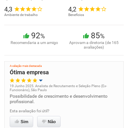
4,3
4,2
Ambiente de trabalho
Benefícios
92
85
%
%
Recomendaria a um amigo
Aprovam a diretoria (de 165
avaliações)
Avaliação mais destacada
Ótima empresa
19 Junho 2025. Analista de Recrutamento e Seleção Pleno (Ex-
Funcionário), São Paulo
Oportunidade de promoção
Possibilidade de crescimento e desenvolvimento
profissional.
Ambiente de trabalho
Esta avaliação foi útil?
Conciliação com a vida familiar
Sim
Não