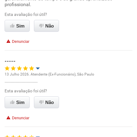
profissional.
Ambiente de trabalho
Esta avaliação foi útil?
Conciliação com a vida familiar
Sim
Não
Benefícios
Denunciar
Não recomenda esta empresa
......
Não recomenda a diretoria
13 Julho 2026. Atendente (Ex-Funcionário), São Paulo
...........................
Oportunidade de promoção
Esta avaliação foi útil?
Ambiente de trabalho
Sim
Não
Conciliação com a vida familiar
Denunciar
Benefícios