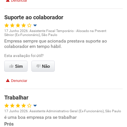
Denunciar
Benefícios
Suporte ao colaborador
Recomenda esta empresa
17 Junho 2026. Assistente Fiscal Temporário - Alocado na Prevent
Sênior (Ex-Funcionário), São Paulo
Oportunidade de promoção
Empresa sempre que acionada prestava suporte ao
colaborador em tempo hábil.
Ambiente de trabalho
Esta avaliação foi útil?
Conciliação com a vida familiar
Sim
Não
Benefícios
Denunciar
Recomenda esta empresa
Trabalhar
17 Junho 2026. Assistente Administrativo Geral (Ex-Funcionário), São Paulo
é uma boa empresa pra se trabalhar
Oportunidade de promoção
Prós