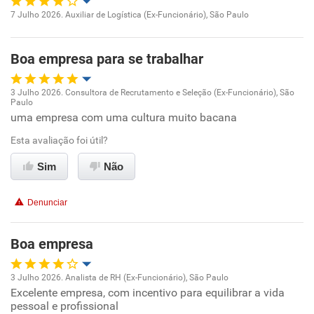
Recomenda esta empresa
7 Julho 2026. Auxiliar de Logística (Ex-Funcionário), São Paulo
Oportunidade de promoção
Boa empresa para se trabalhar
Ambiente de trabalho
3 Julho 2026. Consultora de Recrutamento e Seleção (Ex-Funcionário), São
Conciliação com a vida familiar
Paulo
Oportunidade de promoção
uma empresa com uma cultura muito bacana
Benefícios
Esta avaliação foi útil?
Ambiente de trabalho
Sim
Não
Não recomenda esta empresa
Conciliação com a vida familiar
Recomenda a diretoria
Denunciar
Benefícios
Boa empresa
Recomenda esta empresa
Recomenda a diretoria
3 Julho 2026. Analista de RH (Ex-Funcionário), São Paulo
Excelente empresa, com incentivo para equilibrar a vida
Oportunidade de promoção
pessoal e profissional