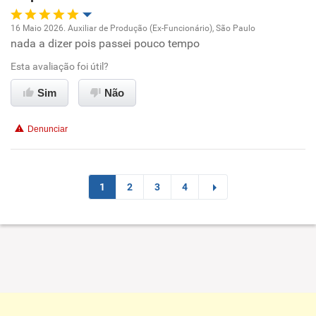
Recomenda a diretoria
16 Maio 2026. Auxiliar de Produção (Ex-Funcionário), São Paulo
nada a dizer pois passei pouco tempo
Oportunidade de promoção
Esta avaliação foi útil?
Ambiente de trabalho
Sim
Não
Conciliação com a vida familiar
Denunciar
Benefícios
Recomenda esta empresa
1
2
3
4
Recomenda a diretoria