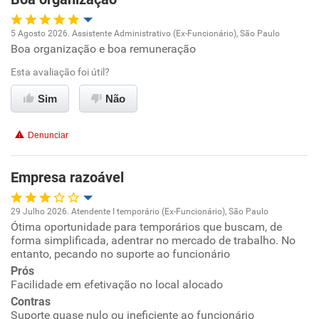
5 Agosto 2026. Assistente Administrativo (Ex-Funcionário), São Paulo
Boa organização e boa remuneração
Oportunidade de promoção
Esta avaliação foi útil?
Ambiente de trabalho
Sim
Não
Conciliação com a vida familiar
Denunciar
Benefícios
Empresa razoável
Recomenda esta empresa
29 Julho 2026. Atendente I temporário (Ex-Funcionário), São Paulo
Recomenda a diretoria
Ótima oportunidade para temporários que buscam, de
Oportunidade de promoção
forma simplificada, adentrar no mercado de trabalho. No
entanto, pecando no suporte ao funcionário
Ambiente de trabalho
Prós
Facilidade em efetivação no local alocado
Conciliação com a vida familiar
Contras
Suporte quase nulo ou ineficiente ao funcionário