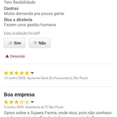
Tem flexibilidade
Ambiente de trabalho
Contras
Muita demanda pra pouca gente
Conciliação com a vida familiar
Dica a diretoria
Fazem uma gestão humana
Benefícios
Esta avaliação foi útil?
Sim
Não
Recomenda esta empresa
Recomenda a diretoria
Denunciar
15 Junho 2026. Ajudante Geral (Ex-Funcionário), São Paulo
Oportunidade de promoção
Boa empresa
Ambiente de trabalho
3 Junho 2026. Assistente de TI, São Paulo
Conciliação com a vida familiar
Opino sobre a Supera Farma, onde atuo, pois não conheço
Oportunidade de promoção