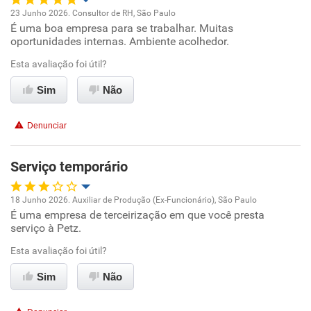
23 Junho 2026. Consultor de RH, São Paulo
Recomenda a diretoria
É uma boa empresa para se trabalhar. Muitas
Oportunidade de promoção
oportunidades internas. Ambiente acolhedor.
Ambiente de trabalho
Esta avaliação foi útil?
Sim
Não
Conciliação com a vida familiar
Denunciar
Benefícios
Serviço temporário
Recomenda esta empresa
Recomenda a diretoria
18 Junho 2026. Auxiliar de Produção (Ex-Funcionário), São Paulo
É uma empresa de terceirização em que você presta
Oportunidade de promoção
serviço à Petz.
Ambiente de trabalho
Esta avaliação foi útil?
Sim
Não
Conciliação com a vida familiar