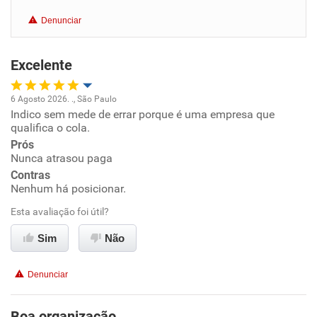
Benefícios
Denunciar
Recomenda esta empresa
Excelente
Recomenda a diretoria
6 Agosto 2026. ., São Paulo
Indico sem mede de errar porque é uma empresa que
Oportunidade de promoção
qualifica o cola.
Prós
Ambiente de trabalho
Nunca atrasou paga
Contras
Conciliação com a vida familiar
Nenhum há posicionar.
Esta avaliação foi útil?
Benefícios
Sim
Não
Recomenda esta empresa
Denunciar
Recomenda a diretoria
Boa organização