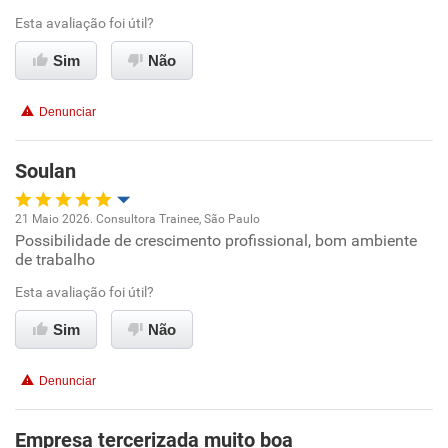
Esta avaliação foi útil?
Ambiente de trabalho
Sim
Não
Conciliação com a vida familiar
Denunciar
Benefícios
Soulan
Recomenda esta empresa
21 Maio 2026. Consultora Trainee, São Paulo
Possibilidade de crescimento profissional, bom ambiente
Oportunidade de promoção
de trabalho
Ambiente de trabalho
Esta avaliação foi útil?
Sim
Não
Conciliação com a vida familiar
Denunciar
Benefícios
Empresa tercerizada muito boa
Recomenda esta empresa