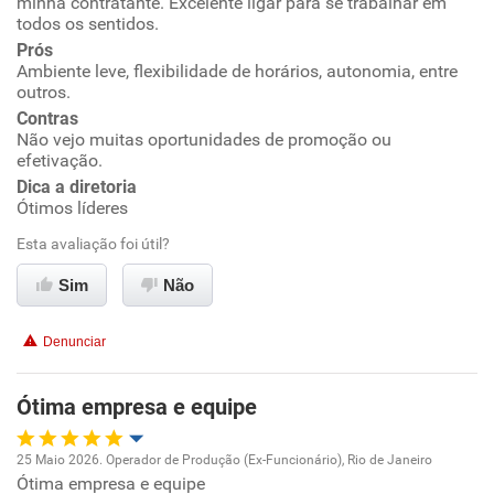
minha contratante. Excelente ligar para se trabalhar em
todos os sentidos.
Benefícios
Ambiente de trabalho
Prós
Ambiente leve, flexibilidade de horários, autonomia, entre
Recomenda esta empresa
outros.
Conciliação com a vida familiar
Recomenda a diretoria
Contras
Não vejo muitas oportunidades de promoção ou
Benefícios
efetivação.
Dica a diretoria
Recomenda esta empresa
Ótimos líderes
Recomenda a diretoria
Esta avaliação foi útil?
Sim
Não
Denunciar
Ótima empresa e equipe
25 Maio 2026. Operador de Produção (Ex-Funcionário), Rio de Janeiro
Ótima empresa e equipe
Oportunidade de promoção