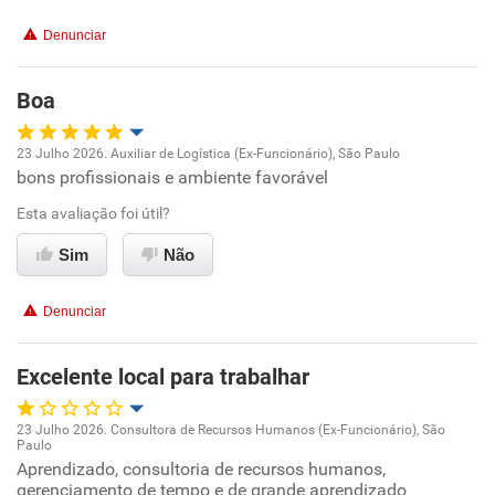
Denunciar
Boa
23 Julho 2026. Auxiliar de Logística (Ex-Funcionário), São Paulo
bons profissionais e ambiente favorável
Oportunidade de promoção
Esta avaliação foi útil?
Ambiente de trabalho
Sim
Não
Conciliação com a vida familiar
Denunciar
Benefícios
Excelente local para trabalhar
Recomenda esta empresa
23 Julho 2026. Consultora de Recursos Humanos (Ex-Funcionário), São
Recomenda a diretoria
Paulo
Oportunidade de promoção
Aprendizado, consultoria de recursos humanos,
gerenciamento de tempo e de grande aprendizado