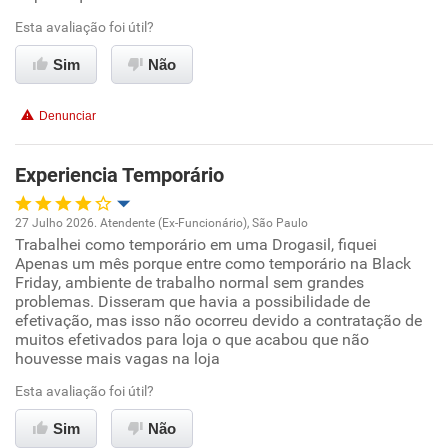
Benefícios
Esta avaliação foi útil?
Sim
Não
Recomenda esta empresa
Denunciar
Experiencia Temporário
27 Julho 2026. Atendente (Ex-Funcionário), São Paulo
Trabalhei como temporário em uma Drogasil, fiquei
Oportunidade de promoção
Apenas um mês porque entre como temporário na Black
Friday, ambiente de trabalho normal sem grandes
Ambiente de trabalho
problemas. Disseram que havia a possibilidade de
efetivação, mas isso não ocorreu devido a contratação de
muitos efetivados para loja o que acabou que não
Conciliação com a vida familiar
houvesse mais vagas na loja
Esta avaliação foi útil?
Benefícios
Sim
Não
Recomenda esta empresa