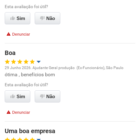
Ambiente de trabalho
Esta avaliação foi útil?
Sim
Não
Conciliação com a vida familiar
Denunciar
Benefícios
Boa
Recomenda esta empresa
Não recomenda a diretoria
29 Junho 2026. Ajudante Geral produção (Ex-Funcionário), São Paulo
ótima , benefícios bom
Oportunidade de promoção
Esta avaliação foi útil?
Ambiente de trabalho
Sim
Não
Conciliação com a vida familiar
Denunciar
Benefícios
Uma boa empresa
Recomenda esta empresa