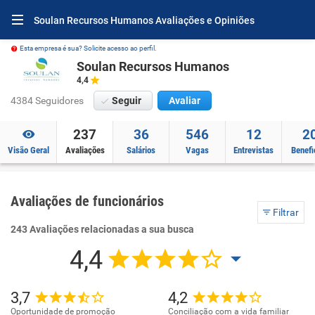
Soulan Recursos Humanos Avaliações e Opiniões
Esta empresa é sua? Solicite acesso ao perfil.
Soulan Recursos Humanos
4,4
4384 Seguidores
Seguir
Avaliar
237
36
546
12
2
Visão Geral
Avaliações
Salários
Vagas
Entrevistas
Benefi
Avaliações de funcionários
Filtrar
243 Avaliações relacionadas a sua busca
4,4
3,7
4,2
Oportunidade de promoção
Conciliação com a vida familiar