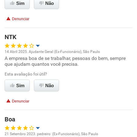
Recomenda a diretoria
Sim
Não
Denunciar
NTK
14 Abril 2025. Ajudante Geral (Ex-Funcionário), São Paulo
A empresa boa de se trabalhar, pessoas do bem, sempre
Oportunidade de promoção
que ajudam quantos você precisa.
Ambiente de trabalho
Esta avaliação foi útil?
Sim
Não
Conciliação com a vida familiar
Denunciar
Benefícios
Boa
Recomenda esta empresa
21 Setembro 2023. pedreiro (Ex-Funcionário), São Paulo