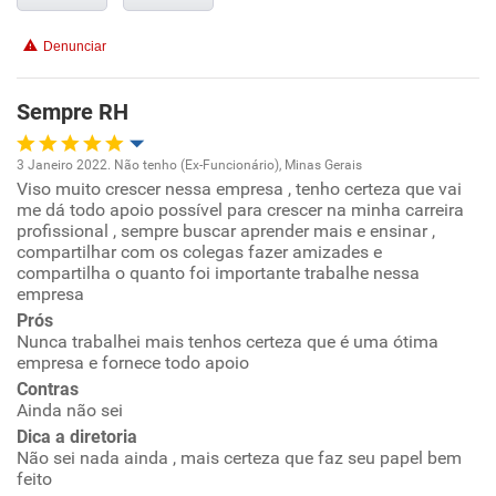
Conciliação com a vida familiar
Denunciar
Benefícios
Sempre RH
Recomenda esta empresa
3 Janeiro 2022. Não tenho (Ex-Funcionário), Minas Gerais
Recomenda a diretoria
Viso muito crescer nessa empresa , tenho certeza que vai
Oportunidade de promoção
me dá todo apoio possível para crescer na minha carreira
profissional , sempre buscar aprender mais e ensinar ,
Ambiente de trabalho
compartilhar com os colegas fazer amizades e
compartilha o quanto foi importante trabalhe nessa
empresa
Conciliação com a vida familiar
Prós
Nunca trabalhei mais tenhos certeza que é uma ótima
Benefícios
empresa e fornece todo apoio
Contras
Ainda não sei
Recomenda esta empresa
Dica a diretoria
Recomenda a diretoria
Não sei nada ainda , mais certeza que faz seu papel bem
feito