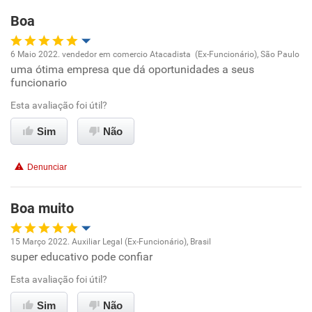
Boa
Recomenda esta empresa
Recomenda a diretoria
6 Maio 2022. vendedor em comercio Atacadista (Ex-Funcionário), São Paulo
uma ótima empresa que dá oportunidades a seus
Oportunidade de promoção
funcionario
Ambiente de trabalho
Esta avaliação foi útil?
Sim
Não
Conciliação com a vida familiar
Denunciar
Benefícios
Boa muito
Recomenda esta empresa
Recomenda a diretoria
15 Março 2022. Auxiliar Legal (Ex-Funcionário), Brasil
super educativo pode confiar
Oportunidade de promoção
Esta avaliação foi útil?
Ambiente de trabalho
Sim
Não