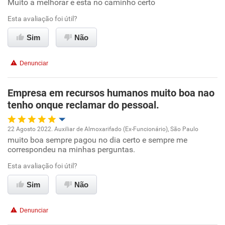
Muito a melhorar e esta no caminho certo
Ambiente de trabalho
Esta avaliação foi útil?
Conciliação com a vida familiar
Sim
Não
Benefícios
Denunciar
Recomenda esta empresa
Empresa em recursos humanos muito boa nao
Recomenda a diretoria
tenho onque reclamar do pessoal.
22 Agosto 2022. Auxiliar de Almoxarifado (Ex-Funcionário), São Paulo
muito boa sempre pagou no dia certo e sempre me
Oportunidade de promoção
correspondeu na minhas perguntas.
Ambiente de trabalho
Esta avaliação foi útil?
Sim
Não
Conciliação com a vida familiar
Denunciar
Benefícios