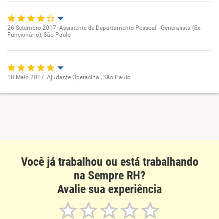
Recomenda esta empresa
26 Setembro 2017. Assistente de Departamento Pessoal - Generalista (Ex-
Funcionário), São Paulo
Oportunidade de promoção
Ambiente de trabalho
18 Maio 2017. Ajudante Operacinal, São Paulo
Conciliação com a vida familiar
Oportunidade de promoção
Benefícios
Ambiente de trabalho
Conciliação com a vida familiar
Recomenda esta empresa
Você já trabalhou ou está trabalhando
Benefícios
na Sempre RH?
Avalie sua experiência
Não recomenda esta empresa