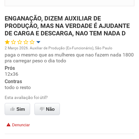
Benefícios
ENGANAÇÃO, DIZEM AUXILIAR DE
Não recomenda esta empresa
PRODUÇÃO, MAS NA VERDADE É AJUDANTE
DE CARGA E DESCARGA, NAO TEM NADA D
Não recomenda a diretoria
2 Março 2026. Auxiliar de Produção (Ex-Funcionário), São Paulo
paga o mesmo que as mulheres que nao fazem nada 1800
Oportunidade de promoção
pra carregar peso o dia todo
Prós
Ambiente de trabalho
12x36
Contras
Conciliação com a vida familiar
todo o resto
Esta avaliação foi útil?
Benefícios
Sim
Não
Não recomenda esta empresa
Denunciar
Não recomenda a diretoria