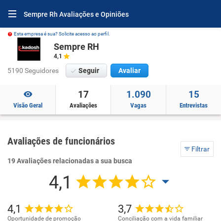
Sempre Rh Avaliações e Opiniões
Esta empresa é sua? Solicite acesso ao perfil.
Sempre RH
4,1
5190 Seguidores
Seguir
Avaliar
17
1.090
15
Visão Geral
Avaliações
Vagas
Entrevistas
Avaliações de funcionários
Filtrar
19 Avaliações relacionadas a sua busca
4,1
4,1
3,7
Oportunidade de promoção
Conciliação com a vida familiar