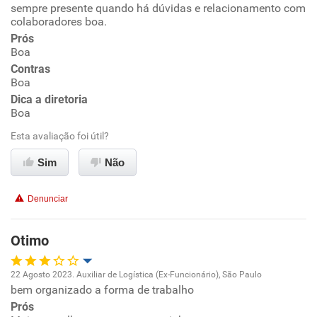
sempre presente quando há dúvidas e relacionamento com
Oportunidade de promoção
colaboradores boa.
Prós
Ambiente de trabalho
Boa
Contras
Conciliação com a vida familiar
Boa
Dica a diretoria
Boa
Benefícios
Esta avaliação foi útil?
Recomenda esta empresa
Sim
Não
Recomenda a diretoria
Denunciar
Otimo
22 Agosto 2023. Auxiliar de Logística (Ex-Funcionário), São Paulo
bem organizado a forma de trabalho
Oportunidade de promoção
Prós