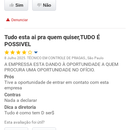
Sim
Não
Conciliação com a vida familiar
Denunciar
Benefícios
Tudo esta ai pra quem quiser,TUDO É
Recomenda esta empresa
POSSIVEL
8 Julho 2025. TÉCNICO EM CONTROLE DE PRAGAS., São Paulo
A EMPRESSA ESTA DANDO À OPORTUNIDADE A QUEM
Oportunidade de promoção
PROCURA UMA OPORTUNIDADE NO OFÍCIO.
Prós
Ambiente de trabalho
Tive a oportunidade de entrar em contato com esta
empresa
Conciliação com a vida familiar
Contras
Nada a declarar
Dica a diretoria
Benefícios
Tudo é como tem D ser$
Esta avaliação foi útil?
Recomenda esta empresa