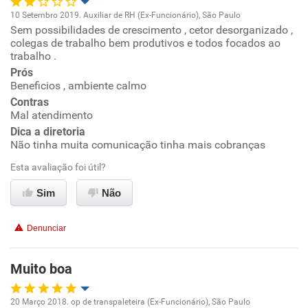
10 Setembro 2019. Auxiliar de RH (Ex-Funcionário), São Paulo
Recomenda a diretoria
Sem possibilidades de crescimento , cetor desorganizado ,
Oportunidade de promoção
colegas de trabalho bem produtivos e todos focados ao
trabalho .
Ambiente de trabalho
Prós
Beneficios , ambiente calmo
Conciliação com a vida familiar
Contras
Mal atendimento
Dica a diretoria
Benefícios
Não tinha muita comunicação tinha mais cobranças
Esta avaliação foi útil?
Não recomenda esta empresa
Não recomenda a diretoria
Sim
Não
Denunciar
Muito boa
20 Março 2018. op de transpaleteira (Ex-Funcionário), São Paulo