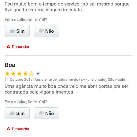
Fou muito bom o tempo de serviço , só sai mesmo porque
Oportunidade de promoção
tive que fazer uma viagem imediata .
Ambiente de trabalho
Esta avaliação foi útil?
Sim
Não
Conciliação com a vida familiar
Denunciar
Benefícios
Boa
Recomenda esta empresa
Recomenda a diretoria
11 Outubro 2017. Assistente de faturamento (Ex-Funcionário), São Paulo
Uma agência muito boa onde veio me abrir portas pra ser
Oportunidade de promoção
contratada pela vigor alimentos
Ambiente de trabalho
Esta avaliação foi útil?
Sim
Não
Conciliação com a vida familiar
Denunciar
Benefícios