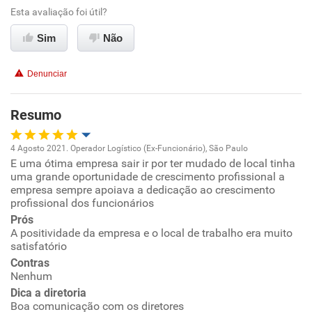
Esta avaliação foi útil?
Sim
Não
Denunciar
Resumo
4 Agosto 2021. Operador Logístico (Ex-Funcionário), São Paulo
E uma ótima empresa sair ir por ter mudado de local tinha
Oportunidade de promoção
uma grande oportunidade de crescimento profissional a
empresa sempre apoiava a dedicação ao crescimento
Ambiente de trabalho
profissional dos funcionários
Prós
A positividade da empresa e o local de trabalho era muito
Conciliação com a vida familiar
satisfatório
Contras
Benefícios
Nenhum
Dica a diretoria
Recomenda esta empresa
Boa comunicação com os diretores