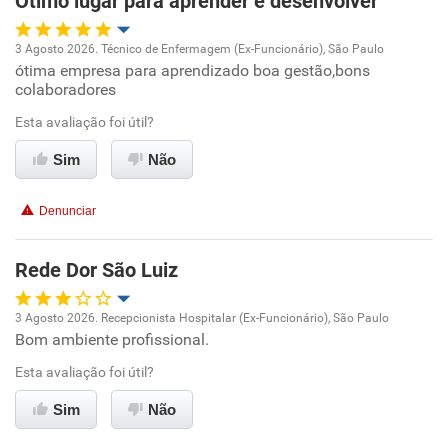
Ótimo lugar para aprender e desenvolver
Recomenda esta empresa
Recomenda a diretoria
3 Agosto 2026. Técnico de Enfermagem (Ex-Funcionário), São Paulo
ótima empresa para aprendizado boa gestão,bons
Oportunidade de promoção
colaboradores
Ambiente de trabalho
Esta avaliação foi útil?
Sim
Não
Conciliação com a vida familiar
Denunciar
Benefícios
Rede Dor São Luiz
Recomenda esta empresa
Recomenda a diretoria
3 Agosto 2026. Recepcionista Hospitalar (Ex-Funcionário), São Paulo
Bom ambiente profissional.
Oportunidade de promoção
Esta avaliação foi útil?
Ambiente de trabalho
Sim
Não
Conciliação com a vida familiar