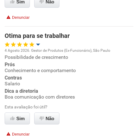
Sim
Não
Benefícios
Denunciar
Recomenda esta empresa
Otima para se trabalhar
4 Agosto 2026. Gestor de Produtos (Ex-Funcionário), São Paulo
Possibilidade de crescimento
Oportunidade de promoção
Prós
Conhecimento e comportamento
Ambiente de trabalho
Contras
Salario
Conciliação com a vida familiar
Dica a diretoria
Boa comunicação com diretores
Benefícios
Esta avaliação foi útil?
Sim
Não
Recomenda esta empresa
Recomenda a diretoria
Denunciar