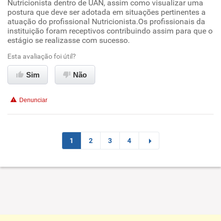
Nutricionista dentro de UAN, assim como visualizar uma
postura que deve ser adotada em situações pertinentes a
Conciliação com a vida familiar
atuação do profissional Nutricionista.Os profissionais da
instituição foram receptivos contribuindo assim para que o
estágio se realizasse com sucesso.
Benefícios
Esta avaliação foi útil?
Recomenda esta empresa
Sim
Não
Recomenda a diretoria
Denunciar
1
2
3
4