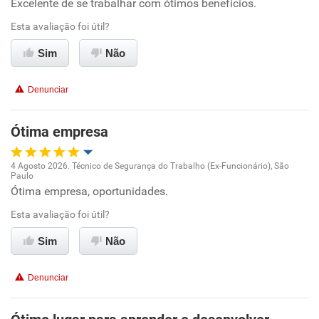
Excelente de se trabalhar com ótimos benefícios.
Oportunidade de promoção
Esta avaliação foi útil?
Ambiente de trabalho
Sim
Não
Conciliação com a vida familiar
Denunciar
Benefícios
Ótima empresa
Recomenda esta empresa
4 Agosto 2026. Técnico de Segurança do Trabalho (Ex-Funcionário), São
Recomenda a diretoria
Paulo
Oportunidade de promoção
Ótima empresa, oportunidades.
Esta avaliação foi útil?
Ambiente de trabalho
Sim
Não
Conciliação com a vida familiar
Denunciar
Benefícios