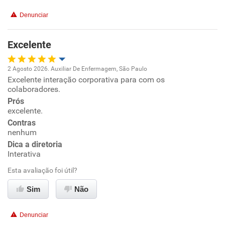
Conciliação com a vida familiar
Denunciar
Benefícios
Excelente
Recomenda esta empresa
2 Agosto 2026. Auxiliar De Enfermagem, São Paulo
Recomenda a diretoria
Excelente interação corporativa para com os
Oportunidade de promoção
colaboradores.
Prós
Ambiente de trabalho
excelente.
Contras
Conciliação com a vida familiar
nenhum
Dica a diretoria
Interativa
Benefícios
Esta avaliação foi útil?
Recomenda esta empresa
Sim
Não
Recomenda a diretoria
Denunciar