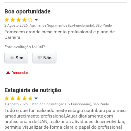
Boa oportunidade
2 Agosto 2026. Auxiliar de Suprimentos (Ex-Funcionário), São Paulo
Fornecem grande crescimento profissional e plano de
Oportunidade de promoção
Carreira.
Ambiente de trabalho
Esta avaliação foi útil?
Sim
Não
Conciliação com a vida familiar
Denunciar
Benefícios
Estagiária de nutrição
Recomenda esta empresa
Recomenda a diretoria
1 Agosto 2026. Estagiária de nutrição (Ex-Funcionário), São Paulo
Tudo o que foi realizado neste estagio contribuiu para meu
Oportunidade de promoção
amadurecimento profissional.Atuar diariamente com
profissionais de UAN, realizar as atividades desenvolvidas,
Ambiente de trabalho
permitiu visualizar de forma clara o papel do profissional