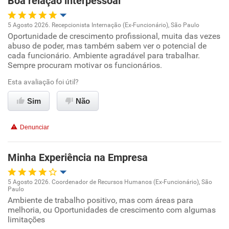
Boa relação interpessoal
5 Agosto 2026. Recepcionista Internação (Ex-Funcionário), São Paulo
Oportunidade de crescimento profissional, muita das vezes
Oportunidade de promoção
abuso de poder, mas também sabem ver o potencial de
cada funcionário. Ambiente agradável para trabalhar.
Ambiente de trabalho
Sempre procuram motivar os funcionários.
Esta avaliação foi útil?
Conciliação com a vida familiar
Sim
Não
Benefícios
Denunciar
Recomenda esta empresa
Recomenda a diretoria
Minha Experiência na Empresa
5 Agosto 2026. Coordenador de Recursos Humanos (Ex-Funcionário), São
Paulo
Oportunidade de promoção
Ambiente de trabalho positivo, mas com áreas para
melhoria, ou Oportunidades de crescimento com algumas
limitações
Ambiente de trabalho