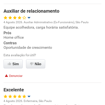
Auxiliar de relacionamento
4 Agosto 2026. Auxiliar Administrativo (Ex-Funcionário), São Paulo
Equipe acolhedora, carga horária satisfatória.
Oportunidade de promoção
Prós
Home office
Ambiente de trabalho
Contras
Oportunidade de crescimento
Conciliação com a vida familiar
Esta avaliação foi útil?
Benefícios
Sim
Não
Recomenda esta empresa
Denunciar
Recomenda a diretoria
Excelente
4 Agosto 2026. Enfermeira, São Paulo