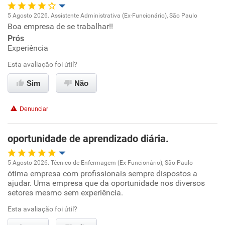
Recomenda a diretoria
5 Agosto 2026. Assistente Administrativa (Ex-Funcionário), São Paulo
Boa empresa de se trabalhar!!
Oportunidade de promoção
Prós
Experiência
Ambiente de trabalho
Esta avaliação foi útil?
Conciliação com a vida familiar
Sim
Não
Benefícios
Denunciar
Recomenda esta empresa
oportunidade de aprendizado diária.
Recomenda a diretoria
5 Agosto 2026. Técnico de Enfermagem (Ex-Funcionário), São Paulo
ótima empresa com profissionais sempre dispostos a
Oportunidade de promoção
ajudar. Uma empresa que da oportunidade nos diversos
setores mesmo sem experiência.
Ambiente de trabalho
Esta avaliação foi útil?
Conciliação com a vida familiar