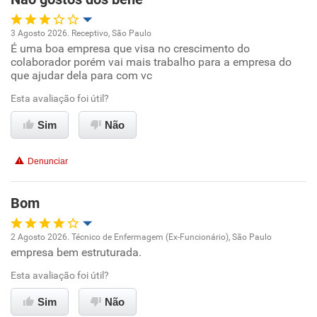
Ambiente de trabalho
3 Agosto 2026. Receptivo, São Paulo
Conciliação com a vida familiar
É uma boa empresa que visa no crescimento do
Oportunidade de promoção
colaborador porém vai mais trabalho para a empresa do
que ajudar dela para com vc
Benefícios
Ambiente de trabalho
Esta avaliação foi útil?
Recomenda esta empresa
Conciliação com a vida familiar
Sim
Não
Recomenda a diretoria
Benefícios
Denunciar
Não recomenda esta empresa
Bom
Não recomenda a diretoria
2 Agosto 2026. Técnico de Enfermagem (Ex-Funcionário), São Paulo
empresa bem estruturada.
Oportunidade de promoção
Esta avaliação foi útil?
Ambiente de trabalho
Sim
Não