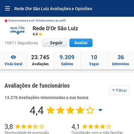
Rede D'or São Luiz Avaliações e Opiniões
Esta empresa é sua? Solicite acesso ao perfil.
Rede D'Or São Luiz
4,4
16611 Seguidores
Seguir
Avaliar
23.745
9.309
10
36
Visão Geral
Avaliações
Salários
Vagas
Entrevistas
Avaliações de funcionários
Filtrar
13.276 Avaliações relacionadas a sua busca
4,4
3,8
4,1
Oportunidade de promoção
Conciliação com a vida familiar