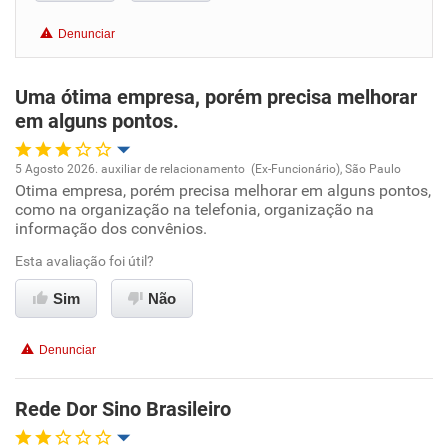
Benefícios
Denunciar
Recomenda esta empresa
Uma ótima empresa, porém precisa melhorar
Recomenda a diretoria
em alguns pontos.
5 Agosto 2026. auxiliar de relacionamento (Ex-Funcionário), São Paulo
Otima empresa, porém precisa melhorar em alguns pontos,
Oportunidade de promoção
como na organização na telefonia, organização na
informação dos convênios.
Ambiente de trabalho
Esta avaliação foi útil?
Conciliação com a vida familiar
Sim
Não
Benefícios
Denunciar
Recomenda esta empresa
Rede Dor Sino Brasileiro
Recomenda a diretoria