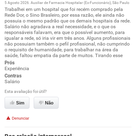
5 Agosto 2026. Auxiliar de Farmacia Hospitalar (Ex-Funcionário), São Paulo
Trabalhei em um hospital que foi recém comprado pela
Oportunidade de promoção
Rede Dor, o Sino Brasleiro, por essa razão, ele ainda não
possuia o mesmo padrão que os demais hospitais da rede.
Ambiente de trabalho
Salário não agradava a real necessidade, e o que os
responsáveis falavam, era que o possível aumento, para
igualar a rede, só iria vir em três anos. Alguns profissionais
Conciliação com a vida familiar
não possuiam também o pefil profissional, não cumprindo
o requisito de humanidade, para trabalhar na área da
saúde, faltou empatia da parte de muitos. Tirando esse
Benefícios
Prós
Experiência
Não recomenda esta empresa
Contras
Salário
Esta avaliação foi útil?
Sim
Não
Denunciar