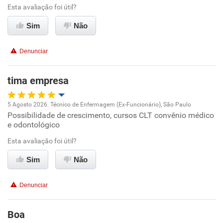
Esta avaliação foi útil?
Conciliação com a vida familiar
Sim
Não
Benefícios
Denunciar
Recomenda esta empresa
tima empresa
Recomenda a diretoria
5 Agosto 2026. Técnico de Enfermagem (Ex-Funcionário), São Paulo
Possibilidade de crescimento, cursos CLT convênio médico
Oportunidade de promoção
e odontológico
Ambiente de trabalho
Esta avaliação foi útil?
Sim
Não
Conciliação com a vida familiar
Denunciar
Benefícios
Boa
Recomenda esta empresa