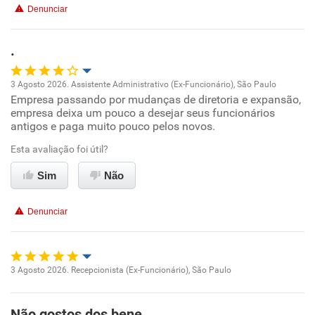
Denunciar
Benefícios
.
Recomenda esta empresa
3 Agosto 2026. Assistente Administrativo (Ex-Funcionário), São Paulo
Empresa passando por mudanças de diretoria e expansão,
Oportunidade de promoção
empresa deixa um pouco a desejar seus funcionários
antigos e paga muito pouco pelos novos.
Ambiente de trabalho
Esta avaliação foi útil?
Conciliação com a vida familiar
Sim
Não
Benefícios
Denunciar
Recomenda esta empresa
Não recomenda a diretoria
3 Agosto 2026. Recepcionista (Ex-Funcionário), São Paulo
Oportunidade de promoção
Não gostos dos bene