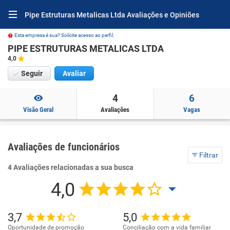
Pipe Estruturas Metalicas Ltda Avaliações e Opiniões
Esta empresa é sua? Solicite acesso ao perfil.
PIPE ESTRUTURAS METALICAS LTDA
4,0
Seguir
Avaliar
4
6
Visão Geral
Avaliações
Vagas
Avaliações de funcionários
Filtrar
4 Avaliações relacionadas a sua busca
4,0
3,7
5,0
Oportunidade de promoção
Conciliação com a vida familiar