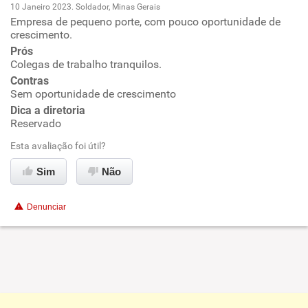
10 Janeiro 2023. Soldador, Minas Gerais
Empresa de pequeno porte, com pouco oportunidade de
Oportunidade de promoção
crescimento.
Prós
Ambiente de trabalho
Colegas de trabalho tranquilos.
Contras
Conciliação com a vida familiar
Sem oportunidade de crescimento
Dica a diretoria
Reservado
Benefícios
Esta avaliação foi útil?
Recomenda esta empresa
Sim
Não
Não recomenda a diretoria
Denunciar