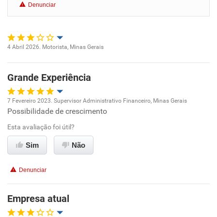
Denunciar
Benefícios
Recomenda esta empresa
4 Abril 2026. Motorista, Minas Gerais
Recomenda a diretoria
Oportunidade de promoção
Grande Experiência
Ambiente de trabalho
7 Fevereiro 2023. Supervisor Administrativo Financeiro, Minas Gerais
Conciliação com a vida familiar
Possibilidade de crescimento
Oportunidade de promoção
Esta avaliação foi útil?
Benefícios
Ambiente de trabalho
Sim
Não
Não recomenda esta empresa
Conciliação com a vida familiar
Não recomenda a diretoria
Denunciar
Benefícios
Empresa atual
Recomenda esta empresa