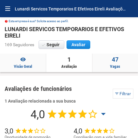
Lunardi Servicos Temporarios E Efetivos Eireli Avaliações e Opiniões
Esta empresa é sua? Solicite acesso ao perfil.
LUNARDI SERVICOS TEMPORARIOS E EFETIVOS
EIRELI
169 Seguidores
Seguir
Avaliar
1
47
Visão Geral
Avaliação
Vagas
Avaliações de funcionários
Filtrar
1 Avaliação relacionada a sua busca
4,0
3,0
4,0
Oportunidade de promoção
Conciliação com a vida familiar