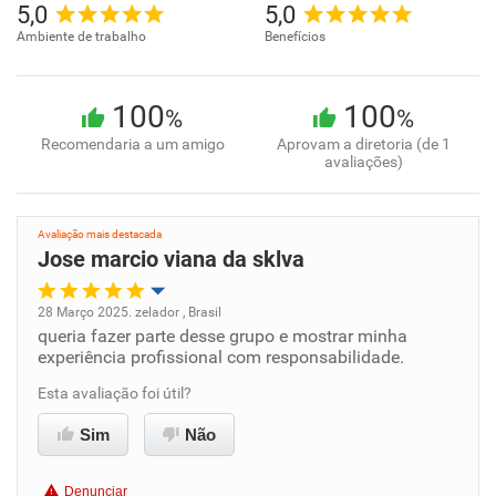
5,0
5,0
Ambiente de trabalho
Benefícios
100
100
%
%
Recomendaria a um amigo
Aprovam a diretoria (de 1
avaliações)
Avaliação mais destacada
Jose marcio viana da sklva
28 Março 2025. zelador , Brasil
queria fazer parte desse grupo e mostrar minha
Oportunidade de promoção
experiência profissional com responsabilidade.
Ambiente de trabalho
Esta avaliação foi útil?
Sim
Não
Conciliação com a vida familiar
Denunciar