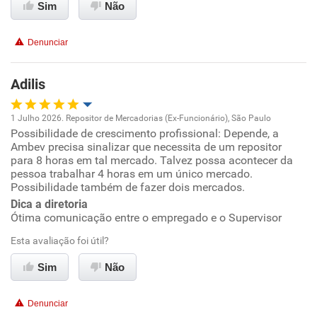
Sim
Não
Não recomenda esta empresa
Denunciar
Não recomenda a diretoria
Adilis
1 Julho 2026. Repositor de Mercadorias (Ex-Funcionário), São Paulo
Possibilidade de crescimento profissional: Depende, a
Oportunidade de promoção
Ambev precisa sinalizar que necessita de um repositor
para 8 horas em tal mercado. Talvez possa acontecer da
Ambiente de trabalho
pessoa trabalhar 4 horas em um único mercado.
Possibilidade também de fazer dois mercados.
Dica a diretoria
Conciliação com a vida familiar
Ótima comunicação entre o empregado e o Supervisor
Benefícios
Esta avaliação foi útil?
Sim
Não
Recomenda esta empresa
Recomenda a diretoria
Denunciar