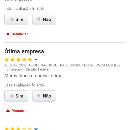
Ambiente de trabalho
Esta avaliação foi útil?
Sim
Não
Conciliação com a vida familiar
Denunciar
Benefícios
Ótima empresa
Recomenda esta empresa
Recomenda a diretoria
20 Julho 2026. COODENADOR DE TRADE MARKETING ADILIS/AMBEV (Ex-
Funcionário), Distrito Federal
Oportunidade de promoção
Maravilhosa empresa, ótima
Esta avaliação foi útil?
Ambiente de trabalho
Sim
Não
Conciliação com a vida familiar
Denunciar
Benefícios