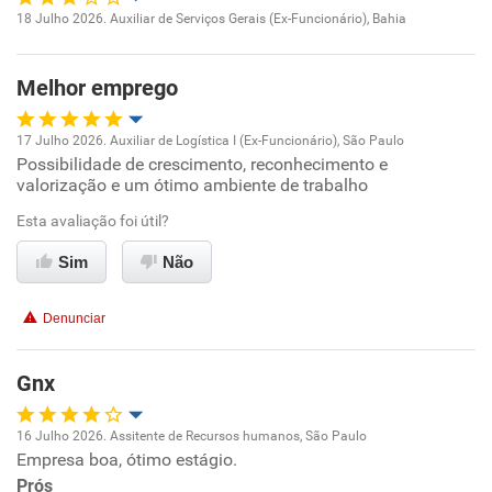
Recomenda esta empresa
18 Julho 2026. Auxiliar de Serviços Gerais (Ex-Funcionário), Bahia
Recomenda a diretoria
Oportunidade de promoção
Melhor emprego
Ambiente de trabalho
17 Julho 2026. Auxiliar de Logística I (Ex-Funcionário), São Paulo
Conciliação com a vida familiar
Possibilidade de crescimento, reconhecimento e
Oportunidade de promoção
valorização e um ótimo ambiente de trabalho
Benefícios
Ambiente de trabalho
Esta avaliação foi útil?
Sim
Não
Recomenda esta empresa
Conciliação com a vida familiar
Denunciar
Benefícios
Gnx
Recomenda esta empresa
16 Julho 2026. Assitente de Recursos humanos, São Paulo
Empresa boa, ótimo estágio.
Oportunidade de promoção
Prós