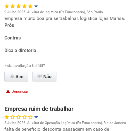
Recomenda esta empresa
9 Julho 2026. Auxiliar de logistica (Ex-Funcionário), São Paulo
Recomenda a diretoria
empresa muito boa pra se trabalhar, logistica lojas Marisa.
Oportunidade de promoção
Prós
.
Ambiente de trabalho
Contras
.
Conciliação com a vida familiar
Dica a diretoria
.
Benefícios
Esta avaliação foi útil?
Sim
Não
Recomenda esta empresa
Recomenda a diretoria
Denunciar
Empresa ruim de trabalhar
8 Julho 2026. Auxiliar de Operação Logística (Ex-Funcionário), Rio de Janeiro
falta de benefício, desconta passagem em caso de
Oportunidade de promoção