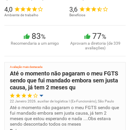
4,0
3,6
Ambiente de trabalho
Benefícios
83
77
%
%
Recomendaria a um amigo
Aprovam a diretoria (de 339
avaliações)
Avaliação mais destacada
Até o momento não pagaram o meu FGTS
sendo que fui mandado embora sem justa
causa, já tem 2 meses qu
22 Janeiro 2026. auxiliar de logística I (Ex-Funcionário), São Paulo
Até o momento não pagaram o meu FGTS sendo que
Oportunidade de promoção
fui mandado embora sem justa causa, já tem 2
meses que estou esperando e nada ....Obs estava
Ambiente de trabalho
sendo descontado todos os meses