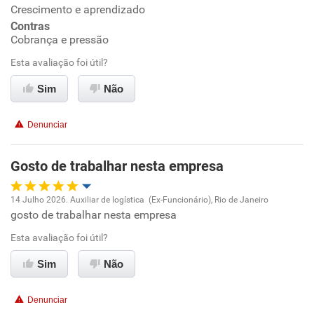
Crescimento e aprendizado
Ambiente de trabalho
Contras
Cobrança e pressão
Conciliação com a vida familiar
Esta avaliação foi útil?
Benefícios
Sim
Não
Recomenda esta empresa
Denunciar
Recomenda a diretoria
Gosto de trabalhar nesta empresa
14 Julho 2026. Auxiliar de logística (Ex-Funcionário), Rio de Janeiro
gosto de trabalhar nesta empresa
Oportunidade de promoção
Esta avaliação foi útil?
Ambiente de trabalho
Sim
Não
Conciliação com a vida familiar
Denunciar