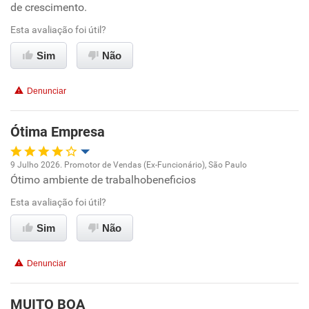
de crescimento.
Ambiente de trabalho
Esta avaliação foi útil?
Sim
Não
Conciliação com a vida familiar
Denunciar
Benefícios
Ótima Empresa
Recomenda esta empresa
Recomenda a diretoria
9 Julho 2026. Promotor de Vendas (Ex-Funcionário), São Paulo
Ótimo ambiente de trabalhobeneficios
Oportunidade de promoção
Esta avaliação foi útil?
Ambiente de trabalho
Sim
Não
Conciliação com a vida familiar
Denunciar
Benefícios
MUITO BOA