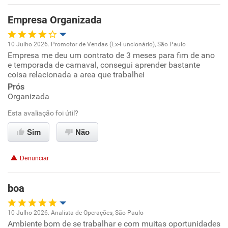
Benefícios
Empresa Organizada
Recomenda esta empresa
10 Julho 2026. Promotor de Vendas (Ex-Funcionário), São Paulo
Recomenda a diretoria
Empresa me deu um contrato de 3 meses para fim de ano
Oportunidade de promoção
e temporada de carnaval, consegui aprender bastante
coisa relacionada a area que trabalhei
Ambiente de trabalho
Prós
Organizada
Conciliação com a vida familiar
Esta avaliação foi útil?
Benefícios
Sim
Não
Recomenda esta empresa
Denunciar
Recomenda a diretoria
boa
10 Julho 2026. Analista de Operações, São Paulo
Ambiente bom de se trabalhar e com muitas oportunidades
Oportunidade de promoção