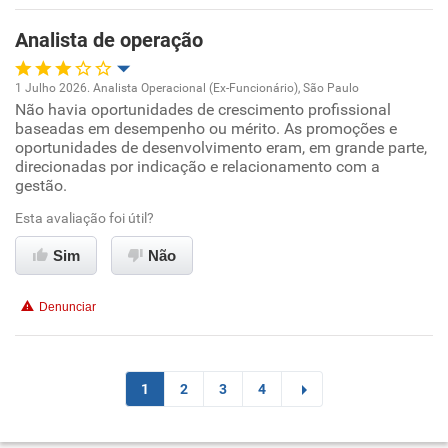
Analista de operação
1 Julho 2026. Analista Operacional (Ex-Funcionário), São Paulo
Não havia oportunidades de crescimento profissional
Oportunidade de promoção
baseadas em desempenho ou mérito. As promoções e
oportunidades de desenvolvimento eram, em grande parte,
Ambiente de trabalho
direcionadas por indicação e relacionamento com a
gestão.
Conciliação com a vida familiar
Esta avaliação foi útil?
Sim
Não
Benefícios
Denunciar
Não recomenda esta empresa
Não recomenda a diretoria
1
2
3
4