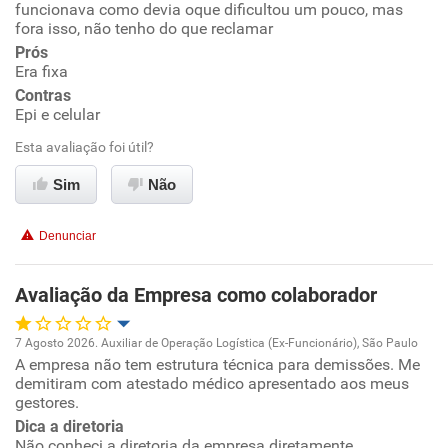
funcionava como devia oque dificultou um pouco, mas
fora isso, não tenho do que reclamar
Ambiente de trabalho
Prós
Era fixa
Conciliação com a vida familiar
Contras
Epi e celular
Benefícios
Esta avaliação foi útil?
Sim
Não
Recomenda esta empresa
Denunciar
Avaliação da Empresa como colaborador
7 Agosto 2026. Auxiliar de Operação Logística (Ex-Funcionário), São Paulo
A empresa não tem estrutura técnica para demissões. Me
Oportunidade de promoção
demitiram com atestado médico apresentado aos meus
gestores.
Ambiente de trabalho
Dica a diretoria
Não conheci a diretoria da empresa diretamente.