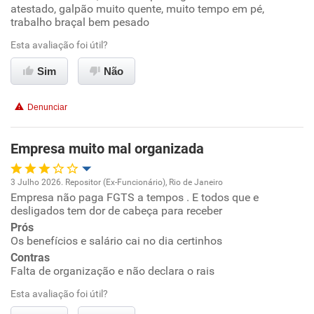
atestado, galpão muito quente, muito tempo em pé,
trabalho braçal bem pesado
Ambiente de trabalho
Esta avaliação foi útil?
Conciliação com a vida familiar
Sim
Não
Benefícios
Denunciar
Não recomenda esta empresa
Empresa muito mal organizada
Não recomenda a diretoria
3 Julho 2026. Repositor (Ex-Funcionário), Rio de Janeiro
Empresa não paga FGTS a tempos . E todos que e
Oportunidade de promoção
desligados tem dor de cabeça para receber
Prós
Ambiente de trabalho
Os benefícios e salário cai no dia certinhos
Contras
Conciliação com a vida familiar
Falta de organização e não declara o rais
Esta avaliação foi útil?
Benefícios