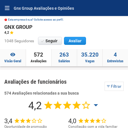
Gnx Group Avaliações e Opiniões
Esta empresa é sua? Solicite acesso ao perfil.
GNX GROUP
4,2
1048 Seguidores
Seguir
Avaliar
572
263
35.220
4
Visão Geral
Avaliações
Salários
Vagas
Entrevistas
Avaliações de funcionários
Filtrar
574 Avaliações relacionadas a sua busca
4,2
3,4
4,0
Oportunidade de promoção
Conciliação com a vida familiar