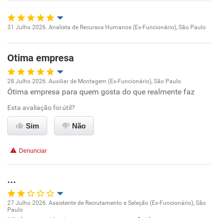
Recomenda esta empresa
31 Julho 2026. Analista de Recursos Humanos (Ex-Funcionário), São Paulo
Oportunidade de promoção
Otima empresa
Ambiente de trabalho
28 Julho 2026. Auxiliar de Montagem (Ex-Funcionário), São Paulo
Conciliação com a vida familiar
Ótima empresa para quem gosta do que realmente faz
Oportunidade de promoção
Esta avaliação foi útil?
Benefícios
Ambiente de trabalho
Sim
Não
Recomenda esta empresa
Conciliação com a vida familiar
Recomenda a diretoria
Denunciar
Benefícios
...
Recomenda esta empresa
27 Julho 2026. Assistente de Recrutamento e Seleção (Ex-Funcionário), São
Recomenda a diretoria
Paulo
Oportunidade de promoção