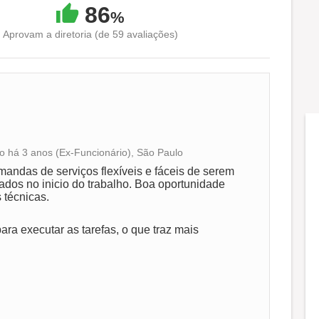
86
%
Aprovam a diretoria (de 59 avaliações)
ivo há 3 anos (Ex-Funcionário), São Paulo
Conciliação com a vida familiar
andas de serviços flexíveis e fáceis de serem
ados no inicio do trabalho. Boa oportunidade
 técnicas.
Benefícios
ra executar as tarefas, o que traz mais
Recomenda a diretoria