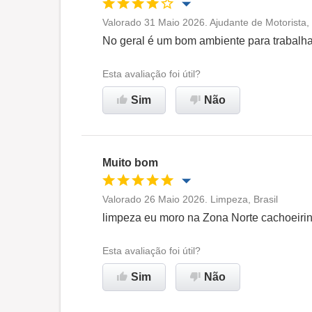
Valorado 31 Maio 2026. Ajudante de Motorista,
Oportunidade de promoção
No geral é um bom ambiente para trabalha
Ambiente de trabalho
Esta avaliação foi útil?
Sim
Não
Recomenda esta empresa
Muito bom
Valorado 26 Maio 2026. Limpeza, Brasil
Oportunidade de promoção
limpeza eu moro na Zona Norte cachoeiri
Ambiente de trabalho
Esta avaliação foi útil?
Sim
Não
Recomenda esta empresa