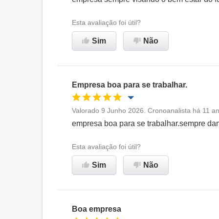
Ambiente de trabalho
Esta avaliação foi útil?
Sim
Não
Recomenda esta empresa
Empresa boa para se trabalhar.
Valorado 9 Junho 2026. Cronoanalista há 11 an
Oportunidade de promoção
empresa boa para se trabalhar.sempre da
Ambiente de trabalho
Esta avaliação foi útil?
Sim
Não
Recomenda esta empresa
Boa empresa