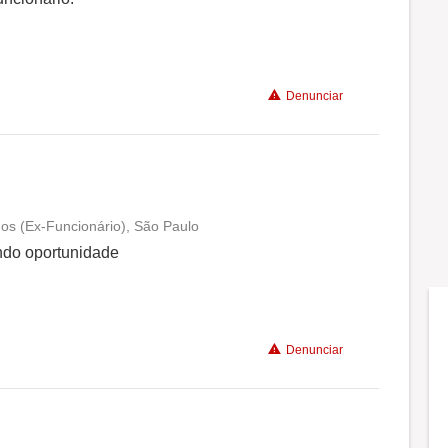
Benefícios
Denunciar
os (Ex-Funcionário), São Paulo
Conciliação com a vida familiar
ndo oportunidade
Benefícios
Denunciar