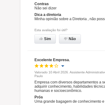
Contras
Não sei dizer
Recomenda esta empresa
Dica a diretoria
Minha opinião sobre a Diretoria , não pos
Esta avaliação foi útil?
Sim
Não
Excelente Empresa.
Valorado 10 Abril 2026. Assistente Administra
Paulo
Oportunidade de promoção
Empresa com diversos departamentos a se
adquirir conhecimento, habilidades técnic
Ambiente de trabalho
humanas e socioeconômico.
Prós
Uma grande bagagem de conhecimento e 
Recomenda esta empresa