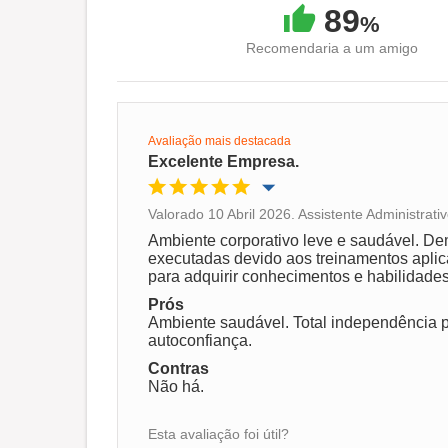
89
%
Recomendaria a um amigo
Avaliação mais destacada
Excelente Empresa.
Valorado 10 Abril 2026. Assistente Administrat
Oportunidade de promoção
Ambiente corporativo leve e saudável. Dem
executadas devido aos treinamentos aplic
para adquirir conhecimentos e habilidades
Ambiente de trabalho
Prós
Ambiente saudável. Total independência pa
autoconfiança.
Recomenda esta empresa
Contras
Não há.
Esta avaliação foi útil?