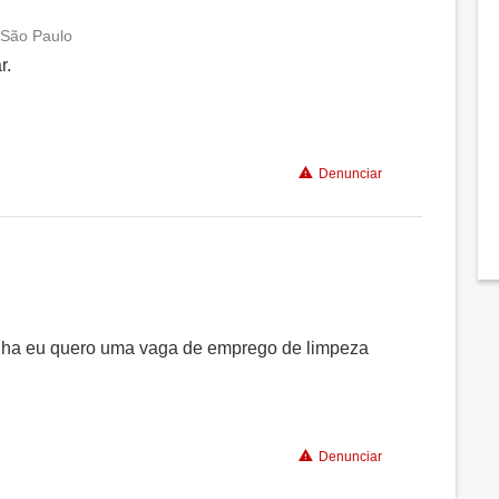
 São Paulo
Conciliação com a vida familiar
r.
Benefícios
Denunciar
Conciliação com a vida familiar
nha eu quero uma vaga de emprego de limpeza
Benefícios
Denunciar
Recomenda a diretoria