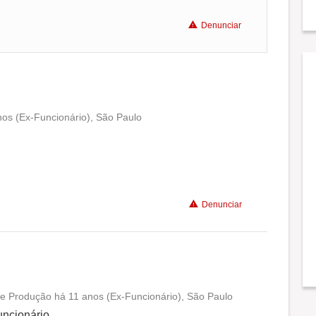
Denunciar
nos (Ex-Funcionário), São Paulo
Conciliação com a vida familiar
Benefícios
Denunciar
de Produção há 11 anos (Ex-Funcionário), São Paulo
Conciliação com a vida familiar
ncionário.