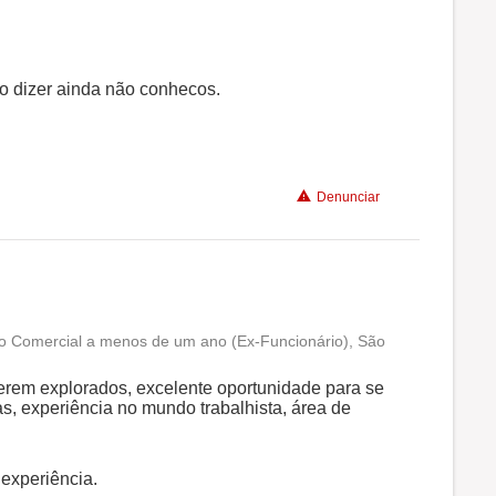
Recomenda a diretoria
so dizer ainda não conhecos.
Denunciar
tivo Comercial a menos de um ano (Ex-Funcionário), São
Conciliação com a vida familiar
rem explorados, excelente oportunidade para se
as, experiência no mundo trabalhista, área de
Benefícios
experiência.
Não recomenda a diretoria