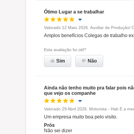
Ótimo Lugar a se trabalhar
Valorado 12 Maio 2026. Auxiliar de Produção/
Oportunidade de promoção
Amplos benefícios Colegas de trabalho e
Ambiente de trabalho
Esta avaliação foi útil?
Sim
Não
Recomenda esta empresa
Ainda não tenho muito pra falar pois n
que vejo os companhe
Valorado 29 Abril 2026. Motorista - Hab E a m
Oportunidade de promoção
Um empresa muito boa pelo visito.
Prós
Ambiente de trabalho
Não sei dizer