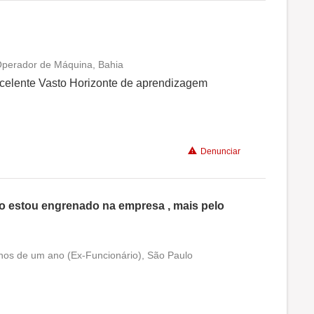
 Operador de Máquina, Bahia
Conciliação com a vida familiar
xcelente Vasto Horizonte de aprendizagem
Benefícios
Denunciar
Não recomenda a diretoria
ão estou engrenado na empresa , mais pelo
enos de um ano (Ex-Funcionário), São Paulo
Conciliação com a vida familiar
Benefícios