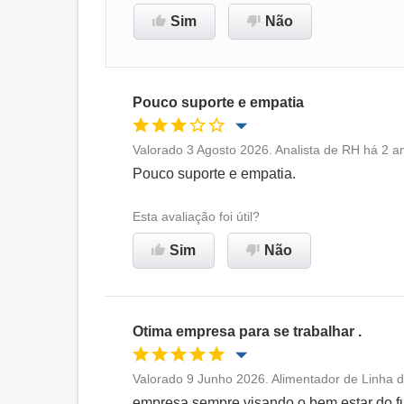
Sim
Não
Pouco suporte e empatia
Valorado 3 Agosto 2026. Analista de RH há 2 a
Oportunidade de promoção
Pouco suporte e empatia.
Ambiente de trabalho
Esta avaliação foi útil?
Sim
Não
Não recomenda esta
empresa
Otima empresa para se trabalhar .
Valorado 9 Junho 2026. Alimentador de Linha 
Oportunidade de promoção
empresa sempre visando o bem estar do fu