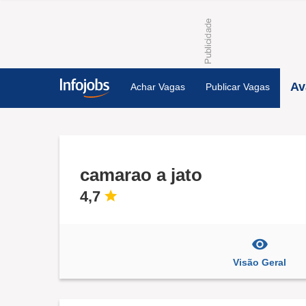
Av
Achar Vagas
Publicar Vagas
camarao a jato
4,7
Visão Geral