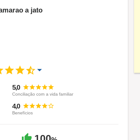
amarao a jato
5,0
Conciliação com a vida familiar
4,0
Benefícios
100
%