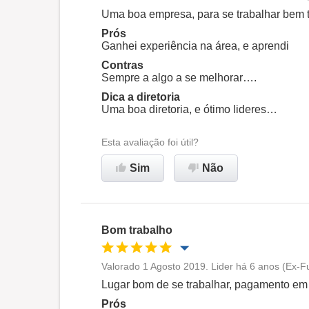
Oportunidade de promoção
Uma boa empresa, para se trabalhar bem 
Prós
Ambiente de trabalho
Ganhei experiência na área, e aprendi
Contras
Sempre a algo a se melhorar….
Recomenda esta empresa
Dica a diretoria
Uma boa diretoria, e ótimo lideres…
Esta avaliação foi útil?
Sim
Não
Bom trabalho
Valorado 1 Agosto 2019. Lider há 6 anos (Ex-Fu
Oportunidade de promoção
Lugar bom de se trabalhar, pagamento em 
Prós