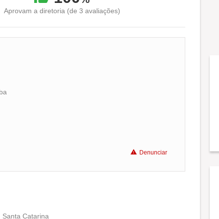
Aprovam a diretoria (de 3 avaliações)
uba
Conciliação com a vida familiar
Benefícios
Denunciar
Recomenda a diretoria
, Santa Catarina