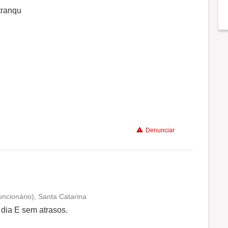
Conciliação com a vida familiar
tranqu
Benefícios
Recomenda a diretoria
Denunciar
ncionário), Santa Catarina
Conciliação com a vida familiar
dia E sem atrasos.