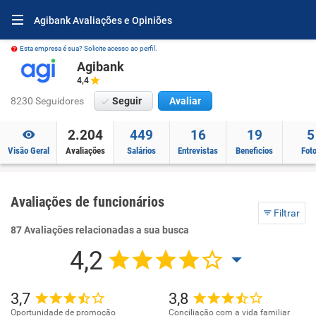
Agibank Avaliações e Opiniões
Esta empresa é sua? Solicite acesso ao perfil.
Agibank
4,4
8230 Seguidores
Seguir
Avaliar
2.204
449
16
19
5
Visão Geral
Avaliações
Salários
Entrevistas
Beneficios
Fot
Avaliações de funcionários
Filtrar
87 Avaliações relacionadas a sua busca
4,2
3,7
3,8
Oportunidade de promoção
Conciliação com a vida familiar