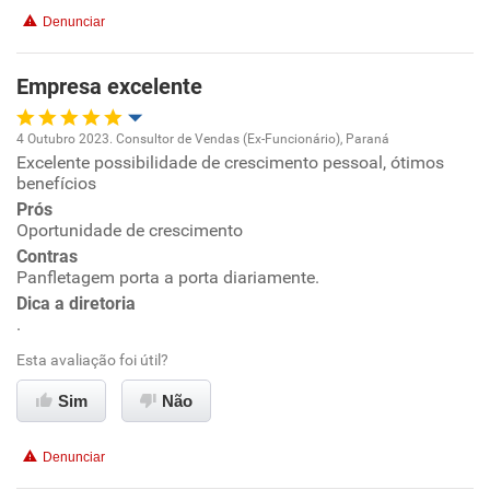
Denunciar
Benefícios
Empresa excelente
Recomenda esta empresa
4 Outubro 2023. Consultor de Vendas (Ex-Funcionário), Paraná
Excelente possibilidade de crescimento pessoal, ótimos
Oportunidade de promoção
benefícios
Prós
Ambiente de trabalho
Oportunidade de crescimento
Contras
Conciliação com a vida familiar
Panfletagem porta a porta diariamente.
Dica a diretoria
.
Benefícios
Esta avaliação foi útil?
Recomenda esta empresa
Sim
Não
Recomenda a diretoria
Denunciar