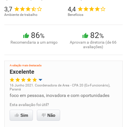
3,7
4,4
Ambiente de trabalho
Benefícios
86
82
%
%
Recomendaria a um amigo
Aprovam a diretoria (de 66
avaliações)
Avaliação mais destacada
Excelente
16 Junho 2021. Coordenadora de Area - CPA 20 (Ex-Funcionário),
Paraná
Oportunidade de promoção
foco em pessoas, inovadora e com oportunidades
Esta avaliação foi útil?
Ambiente de trabalho
Sim
Não
Conciliação com a vida familiar