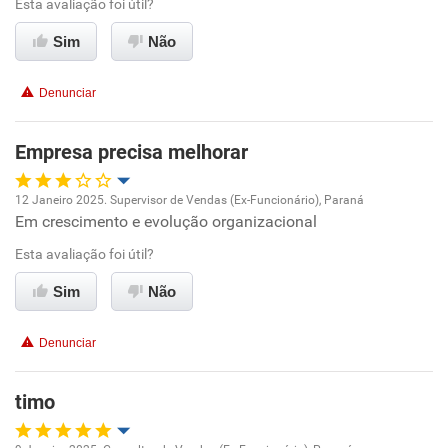
Esta avaliação foi útil?
Ambiente de trabalho
Sim
Não
Conciliação com a vida familiar
Denunciar
Benefícios
Empresa precisa melhorar
Recomenda esta empresa
12 Janeiro 2025. Supervisor de Vendas (Ex-Funcionário), Paraná
Recomenda a diretoria
Em crescimento e evolução organizacional
Oportunidade de promoção
Esta avaliação foi útil?
Ambiente de trabalho
Sim
Não
Conciliação com a vida familiar
Denunciar
Benefícios
timo
Recomenda esta empresa