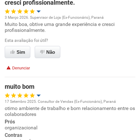
cresci profissionalmente.
Recomenda esta empresa
Recomenda a diretoria
3 Março 2026. Supervisor de Loja (Ex-Funcionário), Paraná
Muito boa, obtive uma grande experiência e cresci
Oportunidade de promoção
profissionalmente.
Ambiente de trabalho
Esta avaliação foi útil?
Sim
Não
Conciliação com a vida familiar
Denunciar
Benefícios
muito bom
Recomenda esta empresa
17 Setembro 2025. Consultor de Vendas (Ex-Funcionário), Paraná
otimo ambiente de trabalho e bom relacionamento entre os
Oportunidade de promoção
colaboradores
Prós
Ambiente de trabalho
organizacional
Contras
Conciliação com a vida familiar