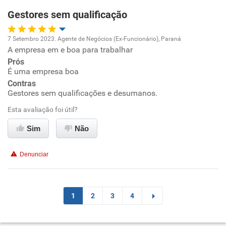
Gestores sem qualificação
7 Setembro 2023. Agente de Negócios (Ex-Funcionário), Paraná
A empresa em e boa para trabalhar
Oportunidade de promoção
Prós
É uma empresa boa
Ambiente de trabalho
Contras
Gestores sem qualificações e desumanos.
Conciliação com a vida familiar
Esta avaliação foi útil?
Benefícios
Sim
Não
Recomenda esta empresa
Denunciar
1
2
3
4