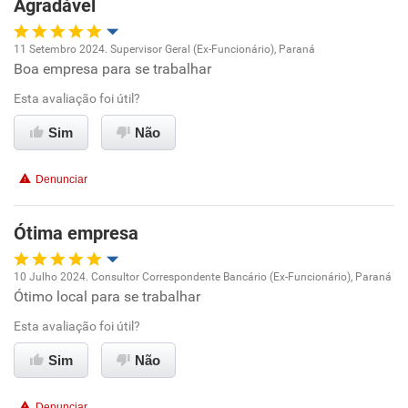
Agradável
Recomenda esta empresa
11 Setembro 2024. Supervisor Geral (Ex-Funcionário), Paraná
Recomenda a diretoria
Boa empresa para se trabalhar
Oportunidade de promoção
Esta avaliação foi útil?
Ambiente de trabalho
Sim
Não
Conciliação com a vida familiar
Denunciar
Benefícios
Ótima empresa
Recomenda esta empresa
10 Julho 2024. Consultor Correspondente Bancário (Ex-Funcionário), Paraná
Recomenda a diretoria
Ótimo local para se trabalhar
Oportunidade de promoção
Esta avaliação foi útil?
Ambiente de trabalho
Sim
Não
Conciliação com a vida familiar
Denunciar