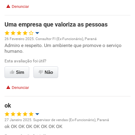
Conciliação com a vida familiar
Denunciar
Benefícios
Uma empresa que valoriza as pessoas
Recomenda esta empresa
26 Fevereiro 2025. Consultor FI (Ex-Funcionário), Paraná
Recomenda a diretoria
Admiro e respeito. Um ambiente que promove o serviço
Oportunidade de promoção
humano.
Ambiente de trabalho
Esta avaliação foi útil?
Sim
Não
Conciliação com a vida familiar
Denunciar
Benefícios
ok
Recomenda esta empresa
Recomenda a diretoria
27 Janeiro 2025. Supervisor de vendas (Ex-Funcionário), Paraná
ok OK OK OK OK OK OK OK
Oportunidade de promoção