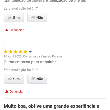
Manutenção de carteira e fidelização de cliente.
Ambiente de trabalho
Esta avaliação foi útil?
Conciliação com a vida familiar
Sim
Não
Benefícios
Denunciar
Recomenda esta empresa
.
16 Abril 2026. Consultor de Vendas, Paraná
Ótima empresa para trabalahr
Oportunidade de promoção
Esta avaliação foi útil?
Ambiente de trabalho
Sim
Não
Conciliação com a vida familiar
Denunciar
Benefícios
Muito boa, obtive uma grande experiência e