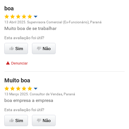
boa
Recomenda esta empresa
13 Abril 2025. Supervisora Comercial (Ex-Funcionário), Paraná
Recomenda a diretoria
Muito boa de se trabalhar
Oportunidade de promoção
Esta avaliação foi útil?
Ambiente de trabalho
Sim
Não
Conciliação com a vida familiar
Denunciar
Benefícios
Muito boa
Recomenda esta empresa
13 Março 2025. Consultor de Vendas, Paraná
Recomenda a diretoria
boa empresa a empresa
Oportunidade de promoção
Esta avaliação foi útil?
Ambiente de trabalho
Sim
Não