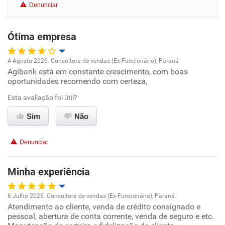
Denunciar
Benefícios
Ótima empresa
Recomenda esta empresa
Recomenda a diretoria
4 Agosto 2026. Consultora de vendas (Ex-Funcionário), Paraná
Agibank está em constante crescimento, com boas
Oportunidade de promoção
oportunidades recomendo com certeza,
Ambiente de trabalho
Esta avaliação foi útil?
Sim
Não
Conciliação com a vida familiar
Denunciar
Benefícios
Minha experiência
Recomenda esta empresa
Recomenda a diretoria
6 Julho 2026. Consultora de vendas (Ex-Funcionário), Paraná
Atendimento ao cliente, venda de crédito consignado e
Oportunidade de promoção
pessoal, abertura de conta corrente, venda de seguro e etc.