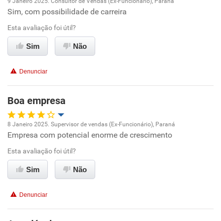
9 Janeiro 2025. Consultor de Vendas (Ex-Funcionário), Paraná
Não recomenda a diretoria
Sim, com possibilidade de carreira
Oportunidade de promoção
Esta avaliação foi útil?
Ambiente de trabalho
Sim
Não
Conciliação com a vida familiar
Denunciar
Benefícios
Boa empresa
Recomenda esta empresa
8 Janeiro 2025. Supervisor de vendas (Ex-Funcionário), Paraná
Empresa com potencial enorme de crescimento
Oportunidade de promoção
Esta avaliação foi útil?
Ambiente de trabalho
Sim
Não
Conciliação com a vida familiar
Denunciar
Benefícios