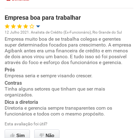
Benefícios
Empresa boa para trabalhar
Não recomenda esta empresa
12 Julho 2021. Analista de Crédito (Ex-Funcionário), Rio Grande do Sul
Empresa muito boa de se trabalha colegas e gerentes
Oportunidade de promoção
super determinados focados para crescimento. A empresa
Agibank antes era uma financeira de crédito e em menos
Ambiente de trabalho
de dois anos virou um banco. E tudo isso só foi possível
através do foco e esforço dos funcionários e gerencia.
Prós
Conciliação com a vida familiar
Empresa seria e sempre visando crescer.
Contras
Benefícios
Tinha alguns setores que tinham que ser mais
organizados.
Recomenda esta empresa
Dica a diretoria
Diretoria e gerencia sempre transparentes com os
Recomenda a diretoria
funcionários e todos com o mesmo propósito.
Esta avaliação foi útil?
Sim
Não