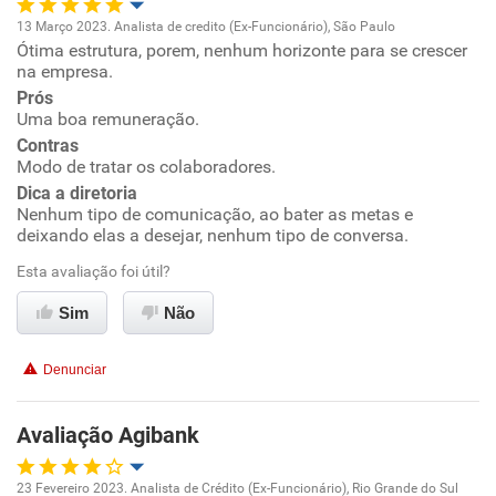
13 Março 2023. Analista de credito (Ex-Funcionário), São Paulo
Ótima estrutura, porem, nenhum horizonte para se crescer
Oportunidade de promoção
na empresa.
Prós
Ambiente de trabalho
Uma boa remuneração.
Contras
Conciliação com a vida familiar
Modo de tratar os colaboradores.
Dica a diretoria
Nenhum tipo de comunicação, ao bater as metas e
Benefícios
deixando elas a desejar, nenhum tipo de conversa.
Esta avaliação foi útil?
Não recomenda esta empresa
Não recomenda a diretoria
Sim
Não
Denunciar
Avaliação Agibank
23 Fevereiro 2023. Analista de Crédito (Ex-Funcionário), Rio Grande do Sul