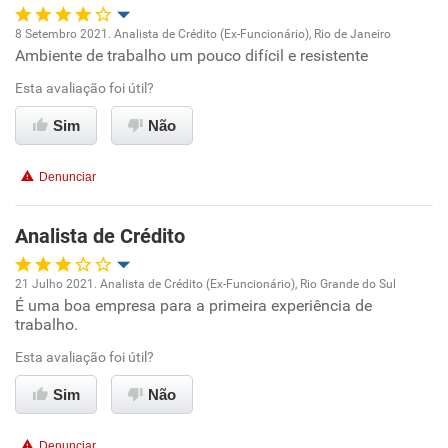
Recomenda esta empresa
8 Setembro 2021. Analista de Crédito (Ex-Funcionário), Rio de Janeiro
Recomenda a diretoria
Ambiente de trabalho um pouco difícil e resistente
Oportunidade de promoção
Esta avaliação foi útil?
Ambiente de trabalho
Sim
Não
Conciliação com a vida familiar
Denunciar
Benefícios
Analista de Crédito
Recomenda esta empresa
21 Julho 2021. Analista de Crédito (Ex-Funcionário), Rio Grande do Sul
Não recomenda a diretoria
É uma boa empresa para a primeira experiência de
Oportunidade de promoção
trabalho.
Ambiente de trabalho
Esta avaliação foi útil?
Sim
Não
Conciliação com a vida familiar
Denunciar