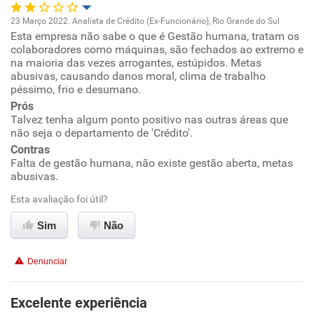
23 Março 2022. Analista de Crédito (Ex-Funcionário), Rio Grande do Sul
Esta empresa não sabe o que é Gestão humana, tratam os
Oportunidade de promoção
colaboradores como máquinas, são fechados ao extremo e
na maioria das vezes arrogantes, estúpidos. Metas
Ambiente de trabalho
abusivas, causando danos moral, clima de trabalho
péssimo, frio e desumano.
Prós
Conciliação com a vida familiar
Talvez tenha algum ponto positivo nas outras áreas que
não seja o departamento de 'Crédito'.
Benefícios
Contras
Falta de gestão humana, não existe gestão aberta, metas
abusivas.
Não recomenda esta empresa
Esta avaliação foi útil?
Sim
Não
Denunciar
Excelente experiência