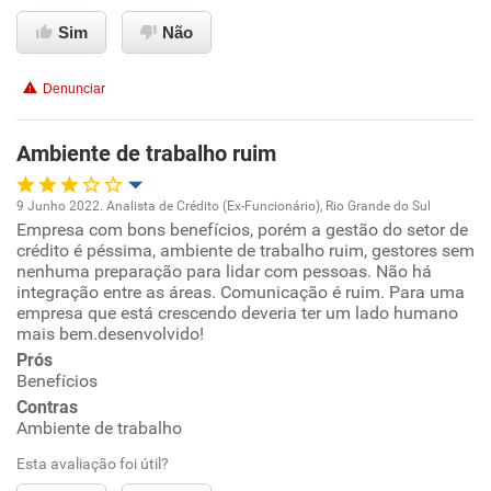
Ambiente de trabalho
Sim
Não
Conciliação com a vida familiar
Denunciar
Benefícios
Ambiente de trabalho ruim
Recomenda esta empresa
9 Junho 2022. Analista de Crédito (Ex-Funcionário), Rio Grande do Sul
Não recomenda a diretoria
Empresa com bons benefícios, porém a gestão do setor de
Oportunidade de promoção
crédito é péssima, ambiente de trabalho ruim, gestores sem
nenhuma preparação para lidar com pessoas. Não há
Ambiente de trabalho
integração entre as áreas. Comunicação é ruim. Para uma
empresa que está crescendo deveria ter um lado humano
mais bem.desenvolvido!
Conciliação com a vida familiar
Prós
Benefícios
Benefícios
Contras
Ambiente de trabalho
Recomenda esta empresa
Esta avaliação foi útil?
Não recomenda a diretoria