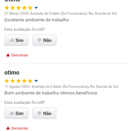
Recomenda esta empresa
Recomenda a diretoria
27 Março 2024. Analista de Crédito (Ex-Funcionário), Rio Grande do Sul
Excelente ambiente de trabalho
Oportunidade de promoção
Esta avaliação foi útil?
Ambiente de trabalho
Sim
Não
Conciliação com a vida familiar
Denunciar
Benefícios
otimo
Recomenda esta empresa
17 Agosto 2023. Analista de Crédito (Ex-Funcionário), Rio Grande do Sul
Recomenda a diretoria
Bom ambiente de trabalho ótimos benefícios
Oportunidade de promoção
Esta avaliação foi útil?
Ambiente de trabalho
Sim
Não
Conciliação com a vida familiar
Denunciar