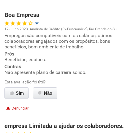
Benefícios
Boa Empresa
Recomenda esta empresa
17 Julho 2023. Analista de Crédito (Ex-Funcionário), Rio Grande do Sul
Empregos são compatíveis com os salários, ótimos
Oportunidade de promoção
colaboradores engajados com os propósitos, bons
benefícios, bom ambiente de trabalho.
Ambiente de trabalho
Prós
Benefícios, equipes.
Conciliação com a vida familiar
Contras
Não apresenta plano de carreira solido.
Benefícios
Esta avaliação foi útil?
Sim
Não
Recomenda esta empresa
Recomenda a diretoria
Denunciar
empresa Limitada a ajudar os colaboradores.