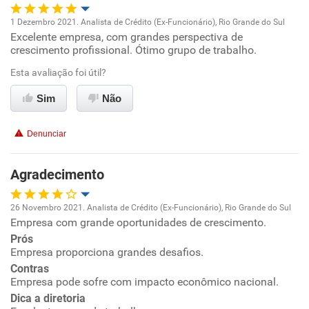
1 Dezembro 2021. Analista de Crédito (Ex-Funcionário), Rio Grande do Sul
Excelente empresa, com grandes perspectiva de
Oportunidade de promoção
crescimento profissional. Ótimo grupo de trabalho.
Ambiente de trabalho
Esta avaliação foi útil?
Sim
Não
Conciliação com a vida familiar
Denunciar
Benefícios
Agradecimento
Recomenda esta empresa
26 Novembro 2021. Analista de Crédito (Ex-Funcionário), Rio Grande do Sul
Empresa com grande oportunidades de crescimento.
Oportunidade de promoção
Prós
Empresa proporciona grandes desafios.
Ambiente de trabalho
Contras
Empresa pode sofre com impacto econômico nacional.
Conciliação com a vida familiar
Dica a diretoria