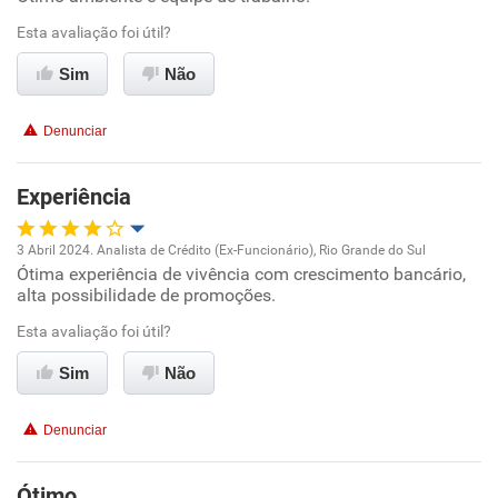
Esta avaliação foi útil?
Ambiente de trabalho
Sim
Não
Conciliação com a vida familiar
Denunciar
Benefícios
Experiência
Recomenda esta empresa
3 Abril 2024. Analista de Crédito (Ex-Funcionário), Rio Grande do Sul
Ótima experiência de vivência com crescimento bancário,
Oportunidade de promoção
alta possibilidade de promoções.
Ambiente de trabalho
Esta avaliação foi útil?
Sim
Não
Conciliação com a vida familiar
Denunciar
Benefícios
Ótimo