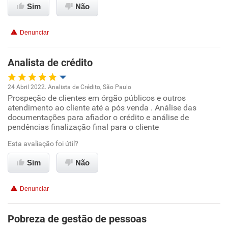
Sim
Não
Denunciar
Analista de crédito
24 Abril 2022. Analista de Crédito, São Paulo
Prospeção de clientes em órgão públicos e outros
Oportunidade de promoção
atendimento ao cliente até a pós venda . Análise das
documentações para afiador o crédito e análise de
Ambiente de trabalho
pendências finalização final para o cliente
Esta avaliação foi útil?
Conciliação com a vida familiar
Sim
Não
Benefícios
Denunciar
Recomenda esta empresa
Pobreza de gestão de pessoas