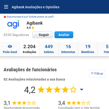
Agibank Avaliações e Opiniões
Esta empresa é sua? Solicite acesso ao perfil.
Agibank
4,4
8230 Seguidores
Seguir
Avaliar
2.204
449
16
19
5
Visão Geral
Avaliações
Salários
Entrevistas
Beneficios
Fot
Avaliações de funcionários
Filtrar
82 Avaliações relacionadas a sua busca
4,2
3,1
3,4
Oportunidade de promoção
Conciliação com a vida familiar