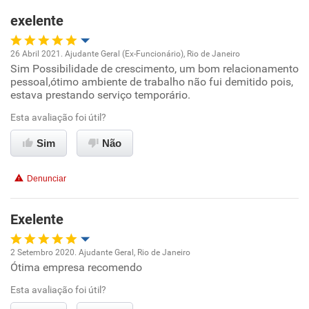
Recomenda esta empresa
exelente
Recomenda a diretoria
26 Abril 2021. Ajudante Geral (Ex-Funcionário), Rio de Janeiro
Sim Possibilidade de crescimento, um bom relacionamento
Oportunidade de promoção
pessoal,ótimo ambiente de trabalho não fui demitido pois,
estava prestando serviço temporário.
Ambiente de trabalho
Esta avaliação foi útil?
Conciliação com a vida familiar
Sim
Não
Benefícios
Denunciar
Recomenda esta empresa
Exelente
2 Setembro 2020. Ajudante Geral, Rio de Janeiro
Ótima empresa recomendo
Oportunidade de promoção
Esta avaliação foi útil?
Ambiente de trabalho