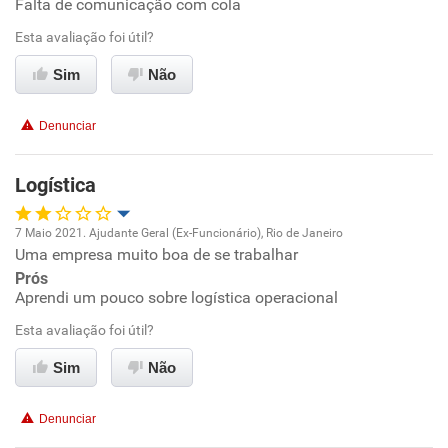
Conciliação com a vida familiar
Falta de comunicação com cola
Esta avaliação foi útil?
Benefícios
Sim
Não
Recomenda esta empresa
Denunciar
Recomenda a diretoria
Logística
7 Maio 2021. Ajudante Geral (Ex-Funcionário), Rio de Janeiro
Uma empresa muito boa de se trabalhar
Oportunidade de promoção
Prós
Aprendi um pouco sobre logística operacional
Ambiente de trabalho
Esta avaliação foi útil?
Conciliação com a vida familiar
Sim
Não
Benefícios
Denunciar