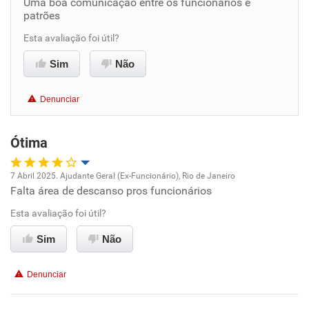
Uma boa comunicação entre os funcionários e
patrões
Benefícios
Esta avaliação foi útil?
Recomenda esta empresa
Sim
Não
Recomenda a diretoria
Denunciar
Ótima
7 Abril 2025. Ajudante Geral (Ex-Funcionário), Rio de Janeiro
Falta área de descanso pros funcionários
Oportunidade de promoção
Esta avaliação foi útil?
Ambiente de trabalho
Sim
Não
Conciliação com a vida familiar
Denunciar
Benefícios