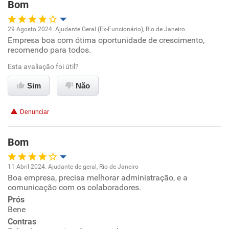
Bom
Recomenda esta empresa
29 Agosto 2024. Ajudante Geral (Ex-Funcionário), Rio de Janeiro
Recomenda a diretoria
Empresa boa com ótima oportunidade de crescimento,
Oportunidade de promoção
recomendo para todos.
Ambiente de trabalho
Esta avaliação foi útil?
Sim
Não
Conciliação com a vida familiar
Denunciar
Benefícios
Bom
Recomenda esta empresa
Recomenda a diretoria
11 Abril 2024. Ajudante de geral, Rio de Janeiro
Boa empresa, precisa melhorar administração, e a
Oportunidade de promoção
comunicação com os colaboradores.
Prós
Ambiente de trabalho
Bene
Contras