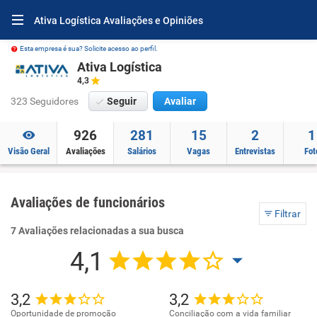
Ativa Logística Avaliações e Opiniões
Esta empresa é sua? Solicite acesso ao perfil.
Ativa Logística
4,3
323 Seguidores
Seguir
Avaliar
926
281
15
2
1
Visão Geral
Avaliações
Salários
Vagas
Entrevistas
Fot
Avaliações de funcionários
Filtrar
7 Avaliações relacionadas a sua busca
4,1
3,2
3,2
Oportunidade de promoção
Conciliação com a vida familiar