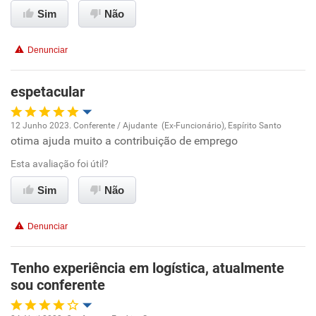
Ambiente de trabalho
Sim
Não
Conciliação com a vida familiar
Denunciar
Benefícios
espetacular
Recomenda esta empresa
12 Junho 2023. Conferente / Ajudante (Ex-Funcionário), Espírito Santo
otima ajuda muito a contribuição de emprego
Oportunidade de promoção
Esta avaliação foi útil?
Ambiente de trabalho
Sim
Não
Conciliação com a vida familiar
Denunciar
Benefícios
Tenho experiência em logística, atualmente
sou conferente
Recomenda esta empresa
Recomenda a diretoria