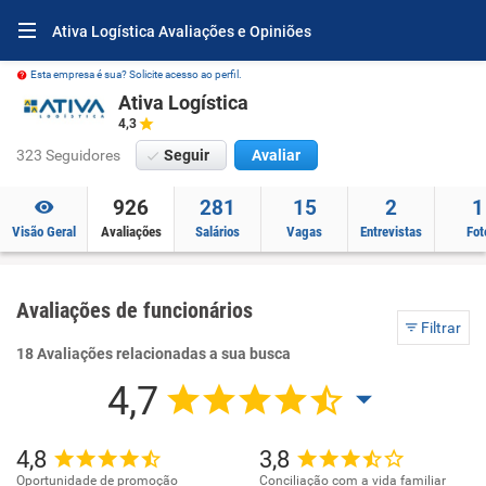
Ativa Logística Avaliações e Opiniões
Esta empresa é sua? Solicite acesso ao perfil.
Ativa Logística
4,3
323 Seguidores
Seguir
Avaliar
926
281
15
2
1
Visão Geral
Avaliações
Salários
Vagas
Entrevistas
Fot
Avaliações de funcionários
Filtrar
18 Avaliações relacionadas a sua busca
4,7
4,8
3,8
Oportunidade de promoção
Conciliação com a vida familiar