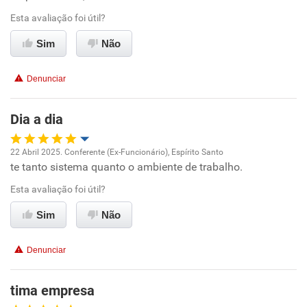
Esta avaliação foi útil?
Ambiente de trabalho
Sim
Não
Conciliação com a vida familiar
Denunciar
Benefícios
Dia a dia
Recomenda esta empresa
22 Abril 2025. Conferente (Ex-Funcionário), Espírito Santo
Recomenda a diretoria
te tanto sistema quanto o ambiente de trabalho.
Oportunidade de promoção
Esta avaliação foi útil?
Ambiente de trabalho
Sim
Não
Conciliação com a vida familiar
Denunciar
Benefícios
tima empresa
Recomenda esta empresa