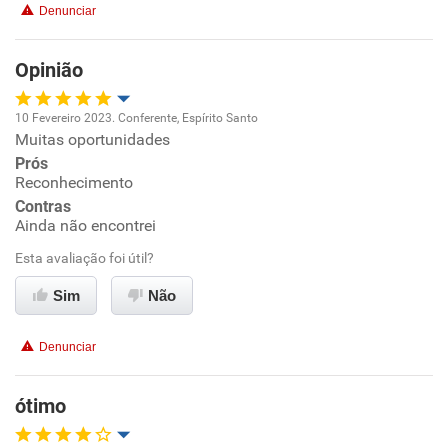
Denunciar
Benefícios
Opinião
Recomenda esta empresa
10 Fevereiro 2023. Conferente, Espírito Santo
Muitas oportunidades
Oportunidade de promoção
Prós
Reconhecimento
Ambiente de trabalho
Contras
Ainda não encontrei
Conciliação com a vida familiar
Esta avaliação foi útil?
Benefícios
Sim
Não
Recomenda esta empresa
Denunciar
Recomenda a diretoria
ótimo