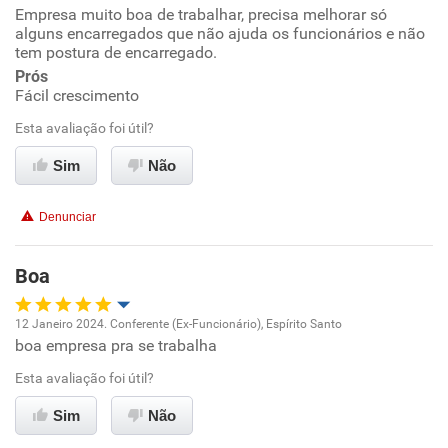
Empresa muito boa de trabalhar, precisa melhorar só
Oportunidade de promoção
alguns encarregados que não ajuda os funcionários e não
tem postura de encarregado.
Ambiente de trabalho
Prós
Fácil crescimento
Conciliação com a vida familiar
Esta avaliação foi útil?
Benefícios
Sim
Não
Recomenda esta empresa
Denunciar
Recomenda a diretoria
Boa
12 Janeiro 2024. Conferente (Ex-Funcionário), Espírito Santo
boa empresa pra se trabalha
Oportunidade de promoção
Esta avaliação foi útil?
Ambiente de trabalho
Sim
Não
Conciliação com a vida familiar