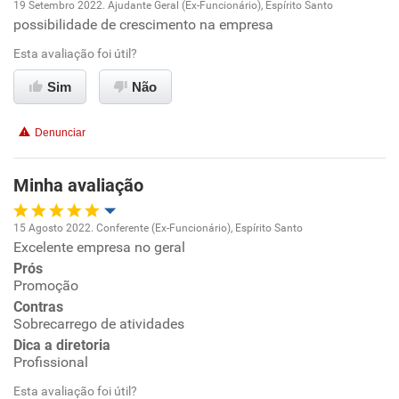
19 Setembro 2022. Ajudante Geral (Ex-Funcionário), Espírito Santo
possibilidade de crescimento na empresa
Oportunidade de promoção
Esta avaliação foi útil?
Ambiente de trabalho
Sim
Não
Conciliação com a vida familiar
Denunciar
Benefícios
Minha avaliação
Recomenda esta empresa
15 Agosto 2022. Conferente (Ex-Funcionário), Espírito Santo
Recomenda a diretoria
Excelente empresa no geral
Oportunidade de promoção
Prós
Promoção
Ambiente de trabalho
Contras
Sobrecarrego de atividades
Conciliação com a vida familiar
Dica a diretoria
Profissional
Benefícios
Esta avaliação foi útil?