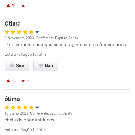
Denunciar
Benefícios
Otima
Recomenda esta empresa
8 Novembro 2023. Conferente, Espírito Santo
Recomenda a diretoria
Uma empresa boa que se interagem com os funcionários
Oportunidade de promoção
Esta avaliação foi útil?
Ambiente de trabalho
Sim
Não
Conciliação com a vida familiar
Denunciar
Benefícios
ótima
Recomenda esta empresa
18 Julho 2023. Conferente, Espírito Santo
Recomenda a diretoria
cheia de oportunidades
Oportunidade de promoção
Esta avaliação foi útil?