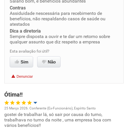
Salário bom, e benefícios abundantes
Conciliação com a vida familiar
Contras
Assiduidade nescessária para recebimento de
benefícios, não respaldando casos de saúde ou
Benefícios
atestados
Dica a diretoria
Recomenda esta empresa
Sempre disposta a ouvir e te dar um retorno sobre
qualquer assunto que diz respeito a empresa
Recomenda a diretoria
Esta avaliação foi útil?
Sim
Não
Denunciar
Ótima!!
25 Março 2026. Conferente (Ex-Funcionário), Espírito Santo
gostei de trabalhar lá, só sair por causa do turno,
Oportunidade de promoção
trabalhava no turno da noite , uma empresa boa com
vários benefícios!!