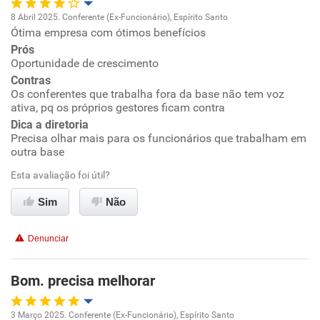
8 Abril 2025. Conferente (Ex-Funcionário), Espírito Santo
Recomenda a diretoria
Ótima empresa com ótimos benefícios
Oportunidade de promoção
Prós
Oportunidade de crescimento
Ambiente de trabalho
Contras
Os conferentes que trabalha fora da base não tem voz
Conciliação com a vida familiar
ativa, pq os próprios gestores ficam contra
Dica a diretoria
Precisa olhar mais para os funcionários que trabalham em
Benefícios
outra base
Esta avaliação foi útil?
Recomenda esta empresa
Recomenda a diretoria
Sim
Não
Denunciar
Bom. precisa melhorar
3 Março 2025. Conferente (Ex-Funcionário), Espírito Santo