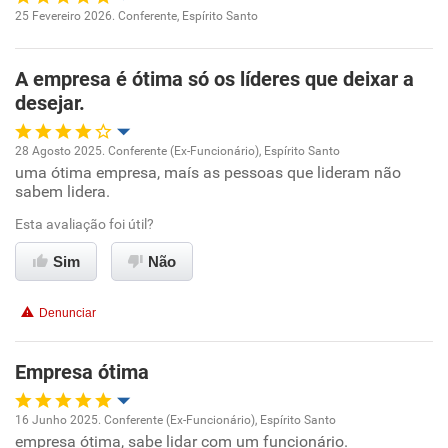
25 Fevereiro 2026. Conferente, Espírito Santo
Não recomenda a diretoria
Oportunidade de promoção
A empresa é ótima só os líderes que deixar a
Ambiente de trabalho
desejar.
Conciliação com a vida familiar
28 Agosto 2025. Conferente (Ex-Funcionário), Espírito Santo
uma ótima empresa, maís as pessoas que lideram não
Oportunidade de promoção
Benefícios
sabem lidera.
Ambiente de trabalho
Esta avaliação foi útil?
Recomenda esta empresa
Sim
Não
Conciliação com a vida familiar
Denunciar
Benefícios
Empresa ótima
Recomenda esta empresa
Não recomenda a diretoria
16 Junho 2025. Conferente (Ex-Funcionário), Espírito Santo
empresa ótima, sabe lidar com um funcionário.
Oportunidade de promoção