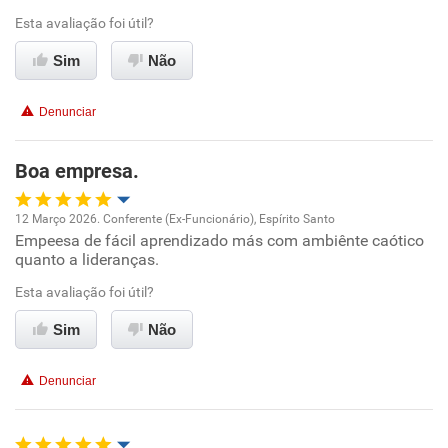
Ambiente de trabalho
Esta avaliação foi útil?
Conciliação com a vida familiar
Sim
Não
Benefícios
Denunciar
Recomenda esta empresa
Boa empresa.
Recomenda a diretoria
12 Março 2026. Conferente (Ex-Funcionário), Espírito Santo
Empeesa de fácil aprendizado más com ambiênte caótico
Oportunidade de promoção
quanto a lideranças.
Ambiente de trabalho
Esta avaliação foi útil?
Sim
Não
Conciliação com a vida familiar
Denunciar
Benefícios
Recomenda esta empresa