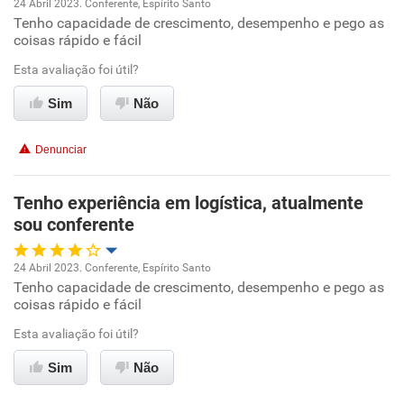
24 Abril 2023. Conferente, Espírito Santo
Tenho capacidade de crescimento, desempenho e pego as
Oportunidade de promoção
coisas rápido e fácil
Ambiente de trabalho
Esta avaliação foi útil?
Sim
Não
Conciliação com a vida familiar
Denunciar
Benefícios
Tenho experiência em logística, atualmente
Recomenda esta empresa
sou conferente
24 Abril 2023. Conferente, Espírito Santo
Tenho capacidade de crescimento, desempenho e pego as
Oportunidade de promoção
coisas rápido e fácil
Ambiente de trabalho
Esta avaliação foi útil?
Sim
Não
Conciliação com a vida familiar