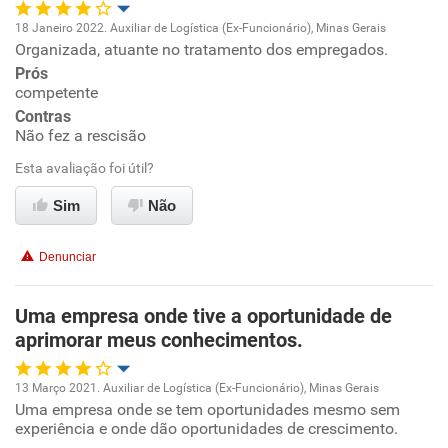
18 Janeiro 2022. Auxiliar de Logística (Ex-Funcionário), Minas Gerais
Organizada, atuante no tratamento dos empregados.
Oportunidade de promoção
Prós
competente
Ambiente de trabalho
Contras
Não fez a rescisão
Conciliação com a vida familiar
Esta avaliação foi útil?
Benefícios
Sim
Não
Recomenda esta empresa
Denunciar
Uma empresa onde tive a oportunidade de
aprimorar meus conhecimentos.
13 Março 2021. Auxiliar de Logística (Ex-Funcionário), Minas Gerais
Uma empresa onde se tem oportunidades mesmo sem
Oportunidade de promoção
experiência e onde dão oportunidades de crescimento.