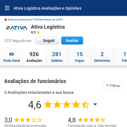
Ativa Logística Avaliações e Opiniões
Esta empresa é sua? Solicite acesso ao perfil.
Ativa Logística
4,3
323 Seguidores
Seguir
Avaliar
926
281
15
2
1
Visão Geral
Avaliações
Salários
Vagas
Entrevistas
Fot
Avaliações de funcionários
Filtrar
5 Avaliações relacionadas a sua busca
4,6
3,0
4,8
Oportunidade de promoção
Conciliação com a vida familiar