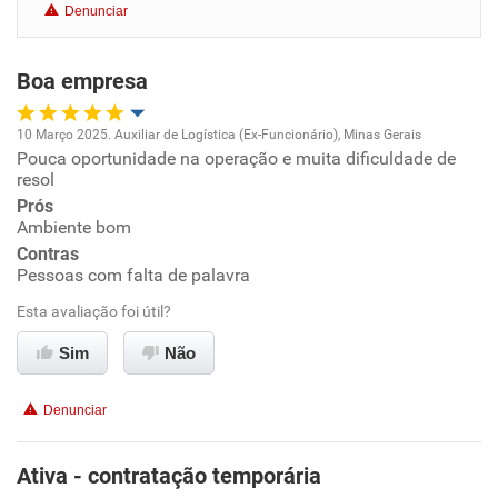
Denunciar
Benefícios
Boa empresa
Recomenda esta empresa
Recomenda a diretoria
10 Março 2025. Auxiliar de Logística (Ex-Funcionário), Minas Gerais
Pouca oportunidade na operação e muita dificuldade de
Oportunidade de promoção
resol
Prós
Ambiente de trabalho
Ambiente bom
Contras
Conciliação com a vida familiar
Pessoas com falta de palavra
Esta avaliação foi útil?
Benefícios
Sim
Não
Recomenda esta empresa
Denunciar
Recomenda a diretoria
Ativa - contratação temporária