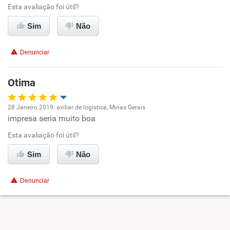
Ambiente de trabalho
Esta avaliação foi útil?
Sim
Não
Conciliação com a vida familiar
Denunciar
Benefícios
Otima
Recomenda esta empresa
Recomenda a diretoria
28 Janeiro 2019. axiliar de logistica, Minas Gerais
impresa seria muito boa
Oportunidade de promoção
Esta avaliação foi útil?
Ambiente de trabalho
Sim
Não
Conciliação com a vida familiar
Denunciar
Benefícios
Recomenda esta empresa