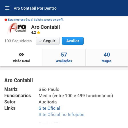
Aro Contabil Por Dentro
Esta empresa é sua? Solicite acesso ao perfil.
Aro Contabil
4,2
103 Seguidores
Seguir
Avaliar
57
40
Visão Geral
Avaliações
Vagas
Aro Contabil
Matriz
São Paulo
Funcionários
Médio (entre 100 e 499 funcionários)
Setor
Auditoria
Links
Site Oficial
Site Oficial no Infojobs
Enviar CV