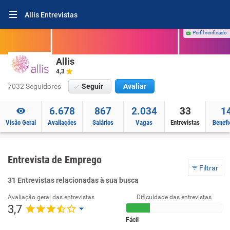
Allis Entrevistas
Perfil verificado
Allis
4,3
7032 Seguidores
Seguir
Avaliar
6.678
867
2.034
33
1
Visão Geral
Avaliações
Salários
Vagas
Entrevistas
Benefi
Entrevista de Emprego
Filtrar
31 Entrevistas relacionadas à sua busca
Avaliação geral das entrevistas
Dificuldade das entrevistas
3,7
Fácil