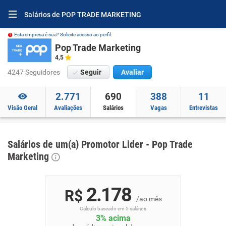
Salários de POP TRADE MARKETING
Esta empresa é sua? Solicite acesso ao perfil.
Pop Trade Marketing
4,5
4247 Seguidores
Seguir
Avaliar
2.771
690
388
11
Visão Geral
Avaliações
Salários
Vagas
Entrevistas
Salários de um(a) Promotor Lider - Pop Trade
Marketing
2.178
R$
/ao mês
Cálculo baseado em 5 salários
3% acima