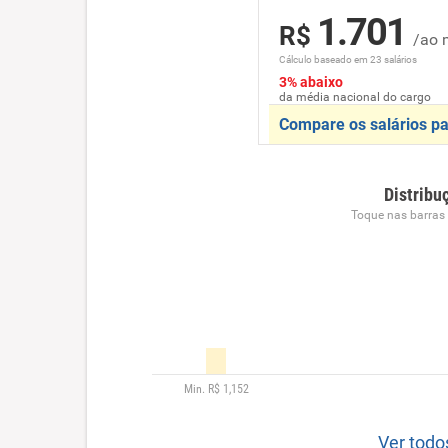
1.701
R$
/ao 
Cálculo baseado em 23 salários
3% abaixo
da média nacional do cargo
Compare os salários pa
Distribu
Toque nas barras p
Ver todo