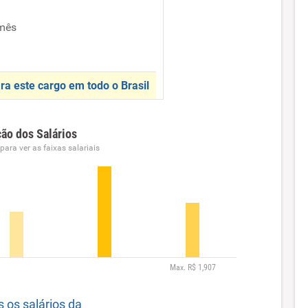
mês
ra este cargo em todo o Brasil
ção dos Salários
ara ver as faixas salariais
s os salários da