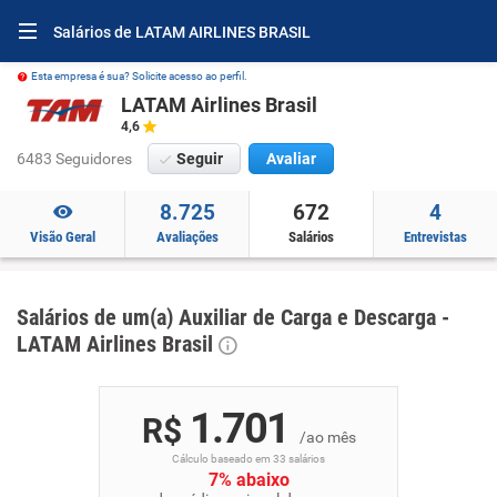
Salários de LATAM AIRLINES BRASIL
Esta empresa é sua? Solicite acesso ao perfil.
LATAM Airlines Brasil
4,6
6483 Seguidores
Seguir
Avaliar
8.725
672
4
Visão Geral
Avaliações
Salários
Entrevistas
Salários de um(a) Auxiliar de Carga e Descarga -
LATAM Airlines Brasil
1.701
R$
/ao mês
Cálculo baseado em 33 salários
7% abaixo