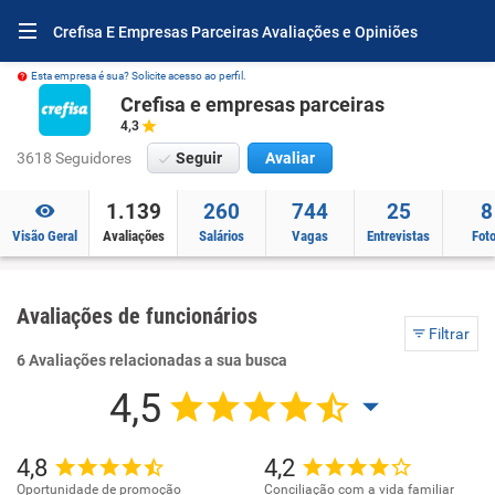
Crefisa E Empresas Parceiras Avaliações e Opiniões
Esta empresa é sua? Solicite acesso ao perfil.
Crefisa e empresas parceiras
4,3
3618 Seguidores
Seguir
Avaliar
1.139
260
744
25
8
Visão Geral
Avaliações
Salários
Vagas
Entrevistas
Fot
Avaliações de funcionários
Filtrar
6 Avaliações relacionadas a sua busca
4,5
4,8
4,2
Oportunidade de promoção
Conciliação com a vida familiar