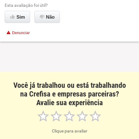
Esta avaliação foi útil?
Recomenda esta empresa
Recomenda a diretoria
Sim
Não
Denunciar
Você já trabalhou ou está trabalhando
na Crefisa e empresas parceiras?
Avalie sua experiência
Clique para avaliar