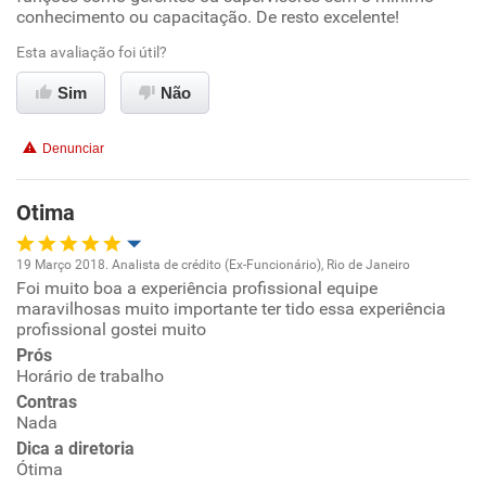
Ambiente de trabalho
conhecimento ou capacitação. De resto excelente!
Esta avaliação foi útil?
Conciliação com a vida familiar
Sim
Não
Benefícios
Denunciar
Recomenda esta empresa
Não recomenda a diretoria
Otima
19 Março 2018. Analista de crédito (Ex-Funcionário), Rio de Janeiro
Foi muito boa a experiência profissional equipe
Oportunidade de promoção
maravilhosas muito importante ter tido essa experiência
profissional gostei muito
Ambiente de trabalho
Prós
Horário de trabalho
Conciliação com a vida familiar
Contras
Nada
Dica a diretoria
Benefícios
Ótima