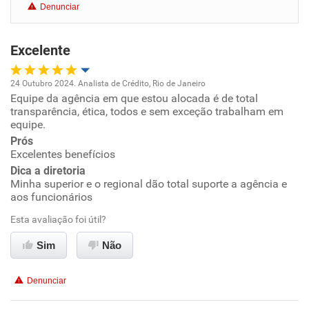
Denunciar
Benefícios
Excelente
Recomenda esta empresa
Recomenda a diretoria
24 Outubro 2024. Analista de Crédito, Rio de Janeiro
Equipe da agência em que estou alocada é de total
Oportunidade de promoção
transparência, ética, todos e sem exceção trabalham em
equipe.
Ambiente de trabalho
Prós
Excelentes benefícios
Conciliação com a vida familiar
Dica a diretoria
Minha superior e o regional dão total suporte a agência e
aos funcionários
Benefícios
Esta avaliação foi útil?
Recomenda esta empresa
Sim
Não
Recomenda a diretoria
Denunciar