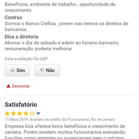
Ambiente de trabalho
Benefícios, ambiente de trabalho , oportunidade de
crescimento
Conciliação com a vida familiar
Contras
Somos o Banco Crefisa , porem nao temos os direitos de
bancarios .
Benefícios
Dica a diretoria
Abonar o dia de sabado e aderir ao horario bancario,
Recomenda esta empresa
remuneração poderia melhorar
Recomenda a diretoria
Esta avaliação foi útil?
Sim
Não
Denunciar
Satisfatório
15 Maio 2019. Analista de crédito (Ex-Funcionário), Rio de Janeiro
Empresa boa oferece bons benefícios e crescimento de
Oportunidade de promoção
carreira. Porém existem muitos funcionários exercendo
funções como gerentes ou supervisores sem o mínimo