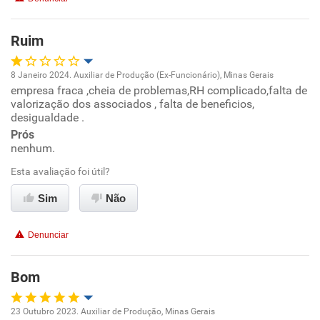
Ruim
8 Janeiro 2024. Auxiliar de Produção (Ex-Funcionário), Minas Gerais
empresa fraca ,cheia de problemas,RH complicado,falta de
Oportunidade de promoção
valorização dos associados , falta de beneficios,
desigualdade .
Ambiente de trabalho
Prós
nenhum.
Conciliação com a vida familiar
Esta avaliação foi útil?
Benefícios
Sim
Não
Não recomenda esta empresa
Denunciar
Não recomenda a diretoria
Bom
23 Outubro 2023. Auxiliar de Produção, Minas Gerais