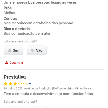
Uma empresa boa pessoas legais as veses
Oportunidade de promoção
Prós
Melhor
Ambiente de trabalho
Contras
Não reconhecem o trabalho das pessoaa
Conciliação com a vida familiar
Dica a diretoria
Boa comunicação bem aten
Benefícios
Esta avaliação foi útil?
Sim
Não
Recomenda esta empresa
Denunciar
Prestativa
26 Julho 2023. Auxiliar de Produção (Ex-Funcionário), Minas Gerais
Tem a empatia e desenvolvimento com funcionários
Oportunidade de promoção
Esta avaliação foi útil?
Ambiente de trabalho