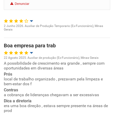
Denunciar
Benefícios
Recomenda esta empresa
2 Junho 2026. Auxiliar de Produção Temporario (Ex-Funcionário), Minas
Recomenda a diretoria
Gerais
Oportunidade de promoção
Ambiente de trabalho
Boa empresa para trab
Conciliação com a vida familiar
22 Agosto 2025. Auxiliar de produção (Ex-Funcionário), Minas Gerais
A possibilidade de crescimento era grande , sempre com
Oportunidade de promoção
oportunidades em diversas áreas
Benefícios
Prós
Ambiente de trabalho
local de trabalho organizado , prezavam pela limpeza e
Recomenda esta empresa
bem-estar dos f
Conciliação com a vida familiar
Contras
a cobrança de lideranças chegavam a ser excessivas
Dica a diretoria
Benefícios
era uma boa direção , estava sempre presente na áreas de
prod