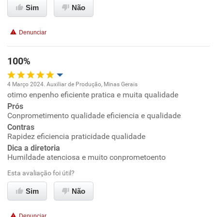
Sim
Não
Conciliação com a vida familiar
Denunciar
Benefícios
100%
Recomenda esta empresa
4 Março 2024. Auxiliar de Produção, Minas Gerais
Recomenda a diretoria
otimo enpenho eficiente pratica e muita qualidade
Oportunidade de promoção
Prós
Conprometimento qualidade eficiencia e qualidade
Ambiente de trabalho
Contras
Rapidez eficiencia praticidade qualidade
Conciliação com a vida familiar
Dica a diretoria
Humildade atenciosa e muito conprometoento
Benefícios
Esta avaliação foi útil?
Sim
Não
Recomenda esta empresa
Recomenda a diretoria
Denunciar