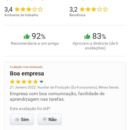
3,4
3,2
Ambiente de trabalho
Benefícios
92
83
%
%
Recomendaria a um amigo
Aprovam a diretoria (de 6
avaliações)
Avaliação mais destacada
Boa empresa
21 Janeiro 2022. Auxiliar de Produção (Ex-Funcionário), Minas Gerais
Empresa com boa comunicação, facilidade de
Oportunidade de promoção
aprendizagem nas tarefas.
Ambiente de trabalho
Esta avaliação foi útil?
Sim
Não
Conciliação com a vida familiar