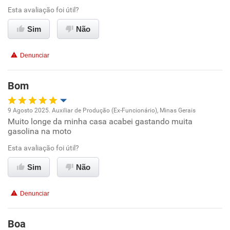
Recomenda esta empresa
Esta avaliação foi útil?
Recomenda a diretoria
Sim
Não
Denunciar
Bom
9 Agosto 2025. Auxiliar de Produção (Ex-Funcionário), Minas Gerais
Muito longe da minha casa acabei gastando muita
Oportunidade de promoção
gasolina na moto
Ambiente de trabalho
Esta avaliação foi útil?
Sim
Não
Conciliação com a vida familiar
Denunciar
Benefícios
Boa
Recomenda esta empresa