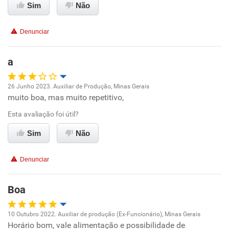
Sim
Não
Conciliação com a vida familiar
Denunciar
Benefícios
a
Recomenda esta empresa
26 Junho 2023. Auxiliar de Produção, Minas Gerais
muito boa, mas muito repetitivo,
Oportunidade de promoção
Esta avaliação foi útil?
Ambiente de trabalho
Sim
Não
Conciliação com a vida familiar
Denunciar
Benefícios
Boa
Recomenda esta empresa
10 Outubro 2022. Auxiliar de produção (Ex-Funcionário), Minas Gerais
Horário bom, vale alimentação e possibilidade de
Oportunidade de promoção