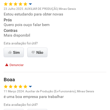
23 Julho 2025. AUXILIAR DE PRODUÇÃO, Minas Gerais
Estou estudando para obter novas
Oportunidade de promoção
Prós
Quero pois ouço falar bem
Ambiente de trabalho
Contras
Mais disponibil
Conciliação com a vida familiar
Esta avaliação foi útil?
Benefícios
Sim
Não
Recomenda esta empresa
Denunciar
Recomenda a diretoria
Boaa
11 Março 2024. Auxiliar de Produção (Ex-Funcionário), Minas Gerais
é uma boa empresa para trabalhar
Oportunidade de promoção
Esta avaliação foi útil?
Ambiente de trabalho