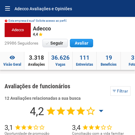
Adecco Avaliações e Opiniões
Esta empresa é sua? Solicite acesso ao perfil.
Adecco
4,4
29986 Seguidores
Seguir
Avaliar
3.318
36.626
111
19
3
Visão Geral
Avaliações
Vagas
Entrevistas
Beneficios
Fot
Avaliações de funcionários
Filtrar
12 Avaliações relacionadas a sua busca
4,2
3,1
3,4
Oportunidade de promoção
Conciliação com a vida familiar