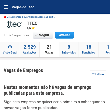
Vagas de Ttec
Esta empresa é sua? Solicite acesso ao perfil.
TTEC
4,5
1852 Seguidores
Seguir
Avaliar
2.529
21
8
18
1
Visão Geral
Avaliações
Vagas
Entrevistas
Beneficios
Fot
Vagas de Empregos
Filtrar
Nestes momentos não há vagas de emprego
publicadas para esta empresa.
Siga esta empresa se quiser ser o primeiro a saber quando
novas vagas forem publicadas.