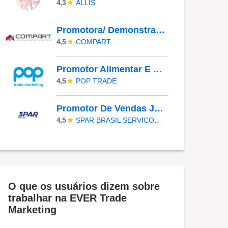
ALLIS
4,3
Promotora/ Demonstradora - Frios | Jacareí (SP)
COMPART
4,5
Promotor Alimentar E Farma JR - COBERTURA DE AFASTAMENTO _ GUARULHOS_SP
POP TRADE
4,5
Promotor De Vendas JR - TABOÃO DA SERRA - COBERTURA DE FERIAS
SPAR BRASIL SERVICOS LTDA.
4,5
O que os usuários dizem sobre
trabalhar na EVER Trade
Marketing