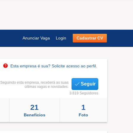
Anunciar Vaga
Login
Cadastrar CV
Esta empresa é sua? Solicite acesso ao perfil.
Seguindo esta empresa, receberá as suas
Seguir
últimas vagas e novidades.
3.819 Seguidores
21
1
Beneficios
Foto