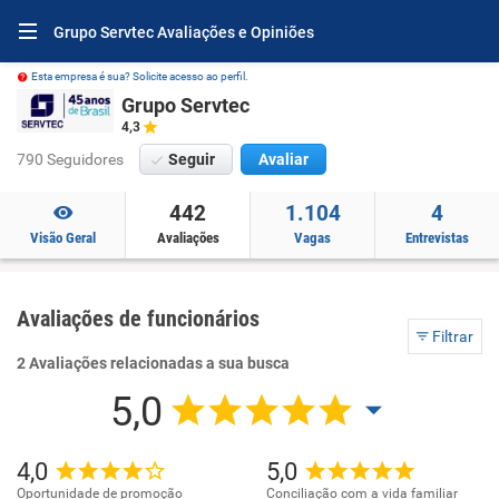
Grupo Servtec Avaliações e Opiniões
Esta empresa é sua? Solicite acesso ao perfil.
Grupo Servtec
4,3
790 Seguidores
Seguir
Avaliar
442
1.104
4
Visão Geral
Avaliações
Vagas
Entrevistas
Avaliações de funcionários
Filtrar
2 Avaliações relacionadas a sua busca
5,0
4,0
5,0
Oportunidade de promoção
Conciliação com a vida familiar