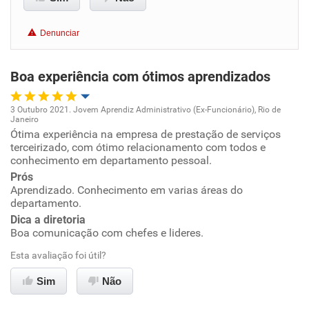
Benefícios
Denunciar
Recomenda esta empresa
Boa experiência com ótimos aprendizados
3 Outubro 2021. Jovem Aprendiz Administrativo (Ex-Funcionário), Rio de
Janeiro
Oportunidade de promoção
Ótima experiência na empresa de prestação de serviços
terceirizado, com ótimo relacionamento com todos e
conhecimento em departamento pessoal.
Ambiente de trabalho
Prós
Aprendizado. Conhecimento em varias áreas do
Conciliação com a vida familiar
departamento.
Dica a diretoria
Benefícios
Boa comunicação com chefes e lideres.
Esta avaliação foi útil?
Recomenda esta empresa
Sim
Não
Recomenda a diretoria