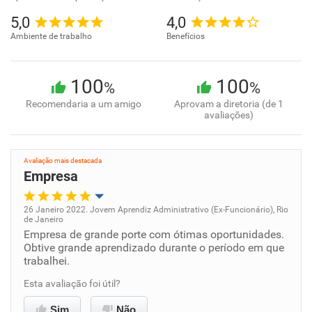
5,0
4,0
Ambiente de trabalho
Benefícios
100
100
%
%
Recomendaria a um amigo
Aprovam a diretoria (de 1
avaliações)
Avaliação mais destacada
Empresa
26 Janeiro 2022. Jovem Aprendiz Administrativo (Ex-Funcionário), Rio
de Janeiro
Oportunidade de promoção
Empresa de grande porte com ótimas oportunidades.
Obtive grande aprendizado durante o período em que
trabalhei.
Ambiente de trabalho
Esta avaliação foi útil?
Conciliação com a vida familiar
Sim
Não