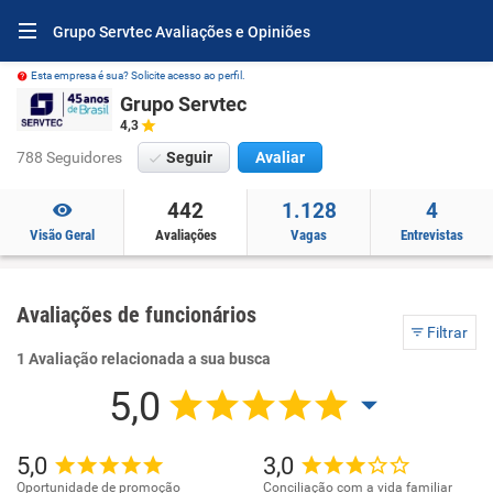
Grupo Servtec Avaliações e Opiniões
Esta empresa é sua? Solicite acesso ao perfil.
Grupo Servtec
4,3
788 Seguidores
Seguir
Avaliar
442
1.128
4
Visão Geral
Avaliações
Vagas
Entrevistas
Avaliações de funcionários
Filtrar
1 Avaliação relacionada a sua busca
5,0
5,0
3,0
Oportunidade de promoção
Conciliação com a vida familiar