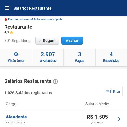
Salários Restaurante
Esta empresa é sua? Solicite acesso ao perfil.
Restaurante
4,3
301 Seguidores
Seguir
Avaliar
2.907
3
4
Visão Geral
Avaliações
Vagas
Entrevistas
Salários Restaurante
Filtrar
1.026 Salários registrados
Cargo
Salário Médio
R$ 1.505
Atendente
226 Salários
/ao mês