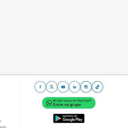
e
gura