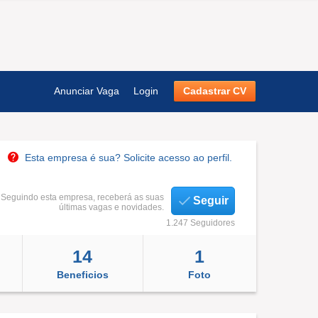
Anunciar Vaga
Login
Cadastrar CV
Esta empresa é sua? Solicite acesso ao perfil.
Seguindo esta empresa, receberá as suas
Seguir
últimas vagas e novidades.
1.247 Seguidores
14
1
Beneficios
Foto