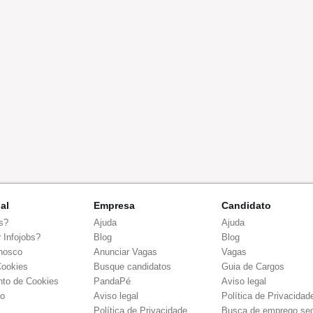
nal
Empresa
Candidato
s?
Ajuda
Ajuda
 Infojobs?
Blog
Blog
nosco
Anunciar Vagas
Vagas
Cookies
Busque candidatos
Guia de Cargos
to de Cookies
PandaPé
Aviso legal
co
Aviso legal
Política de Privacidad
Política de Privacidade
Busca de emprego se