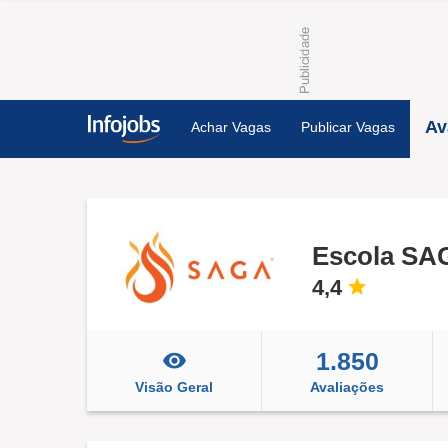
Av
Achar Vagas
Publicar Vagas
Escola SA
4,4
1.850
Visão Geral
Avaliações