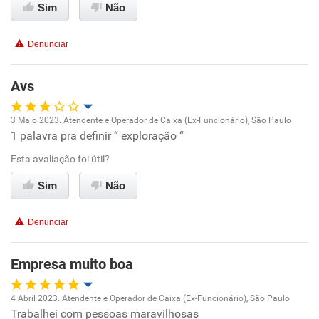
Recomenda a diretoria
Sim
Não
Denunciar
Avs
3 Maio 2023. Atendente e Operador de Caixa (Ex-Funcionário), São Paulo
1 palavra pra definir “ exploração “
Oportunidade de promoção
Esta avaliação foi útil?
Ambiente de trabalho
Sim
Não
Conciliação com a vida familiar
Denunciar
Benefícios
Empresa muito boa
Não recomenda esta empresa
4 Abril 2023. Atendente e Operador de Caixa (Ex-Funcionário), São Paulo
Não recomenda a diretoria
Trabalhei com pessoas maravilhosas
Oportunidade de promoção