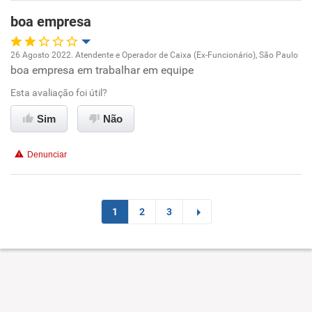
boa empresa
26 Agosto 2022. Atendente e Operador de Caixa (Ex-Funcionário), São Paulo
boa empresa em trabalhar em equipe
Oportunidade de promoção
Esta avaliação foi útil?
Ambiente de trabalho
Sim
Não
Conciliação com a vida familiar
Denunciar
Benefícios
Recomenda esta empresa
1
2
3
Recomenda a diretoria