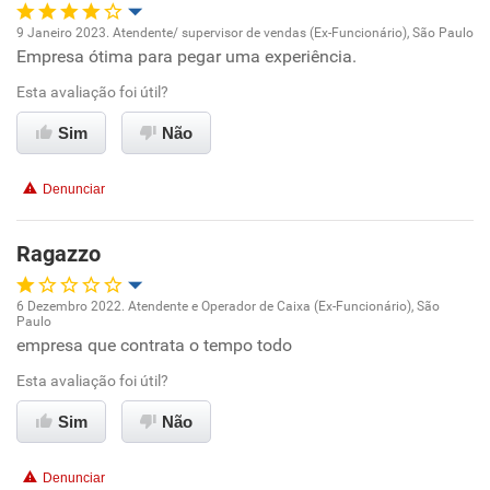
9 Janeiro 2023. Atendente/ supervisor de vendas (Ex-Funcionário), São Paulo
Empresa ótima para pegar uma experiência.
Oportunidade de promoção
Esta avaliação foi útil?
Ambiente de trabalho
Sim
Não
Conciliação com a vida familiar
Denunciar
Benefícios
Ragazzo
Recomenda esta empresa
6 Dezembro 2022. Atendente e Operador de Caixa (Ex-Funcionário), São
Não recomenda a diretoria
Paulo
Oportunidade de promoção
empresa que contrata o tempo todo
Esta avaliação foi útil?
Ambiente de trabalho
Sim
Não
Conciliação com a vida familiar
Denunciar