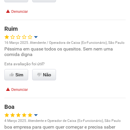
Benefícios
Denunciar
Não recomenda esta empresa
Ruim
Não recomenda a diretoria
16 Março 2025. Atendente / Operadora de Caixa (Ex-Funcionário), São Paulo
Péssima em quase todos os quesitos. Sem nem uma
Oportunidade de promoção
comida digna
Ambiente de trabalho
Esta avaliação foi útil?
Sim
Não
Conciliação com a vida familiar
Denunciar
Benefícios
Boa
Não recomenda esta empresa
Não recomenda a diretoria
4 Março 2025. Atendente e Operador de Caixa (Ex-Funcionário), São Paulo
boa empresa para quem quer começar e precisa saber
Oportunidade de promoção