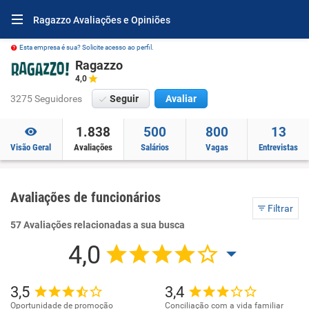
Ragazzo Avaliações e Opiniões
Esta empresa é sua? Solicite acesso ao perfil.
Ragazzo
4,0
3275 Seguidores
Seguir
Avaliar
1.838
500
800
13
Visão Geral
Avaliações
Salários
Vagas
Entrevistas
Avaliações de funcionários
Filtrar
57 Avaliações relacionadas a sua busca
4,0
3,5
3,4
Oportunidade de promoção
Conciliação com a vida familiar