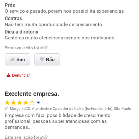
Prós
O serviço e pesado, porem nos possibilita experiencias
Ambiente de trabalho
Contras
Não tem muita oportunidade de crescimento
Conciliação com a vida familiar
Dica a diretoria
Gestores muito atenciosos sempre nos motivando.
Benefícios
Esta avaliação foi útil?
Sim
Não
Recomenda esta empresa
Recomenda a diretoria
Denunciar
Excelente empresa.
31 Março 2023. Atendente e Operador de Caixa (Ex-Funcionário), São Paulo
Empresa com fácil possibilidade de crescimento
Oportunidade de promoção
profissional, pessoas super atenciosas com as
demandas...
Ambiente de trabalho
Esta avaliação foi útil?