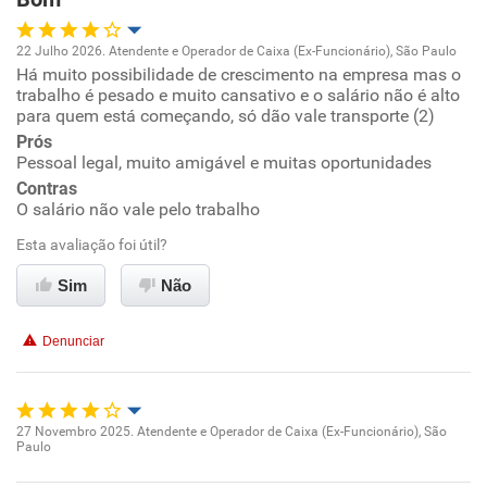
22 Julho 2026. Atendente e Operador de Caixa (Ex-Funcionário), São Paulo
Há muito possibilidade de crescimento na empresa mas o
Oportunidade de promoção
trabalho é pesado e muito cansativo e o salário não é alto
para quem está começando, só dão vale transporte (2)
Ambiente de trabalho
Prós
Pessoal legal, muito amigável e muitas oportunidades
Conciliação com a vida familiar
Contras
O salário não vale pelo trabalho
Benefícios
Esta avaliação foi útil?
Sim
Não
Não recomenda esta empresa
Denunciar
27 Novembro 2025. Atendente e Operador de Caixa (Ex-Funcionário), São
Paulo
Oportunidade de promoção