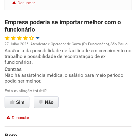
Denunciar
Benefícios
Empresa poderia se importar melhor com o
Recomenda esta empresa
funcionário
Recomenda a diretoria
27 Julho 2026. Atendente e Operador de Caixa (Ex-Funcionário), São Paulo
Ausência da possibilidade de facilidade em crescimento no
Oportunidade de promoção
trabalho e possibilidade de recontratação de ex
funcionários.
Ambiente de trabalho
Contras
Não há assistência médica, o salário para meio período
podia ser melhor.
Conciliação com a vida familiar
Esta avaliação foi útil?
Benefícios
Sim
Não
Recomenda esta empresa
Denunciar
Não recomenda a diretoria
Bom