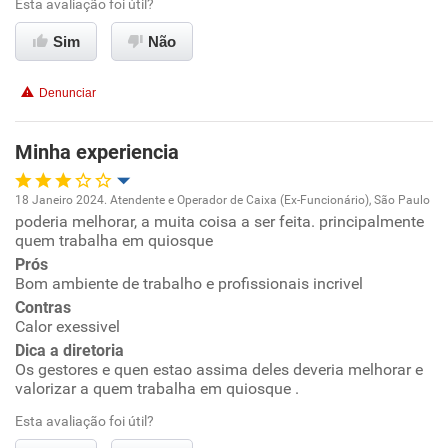
Esta avaliação foi útil?
Conciliação com a vida familiar
Sim
Não
Benefícios
Denunciar
Recomenda esta empresa
Minha experiencia
18 Janeiro 2024. Atendente e Operador de Caixa (Ex-Funcionário), São Paulo
poderia melhorar, a muita coisa a ser feita. principalmente
Oportunidade de promoção
quem trabalha em quiosque
Prós
Ambiente de trabalho
Bom ambiente de trabalho e profissionais incrivel
Contras
Conciliação com a vida familiar
Calor exessivel
Dica a diretoria
Os gestores e quen estao assima deles deveria melhorar e
Benefícios
valorizar a quem trabalha em quiosque .
Esta avaliação foi útil?
Recomenda esta empresa