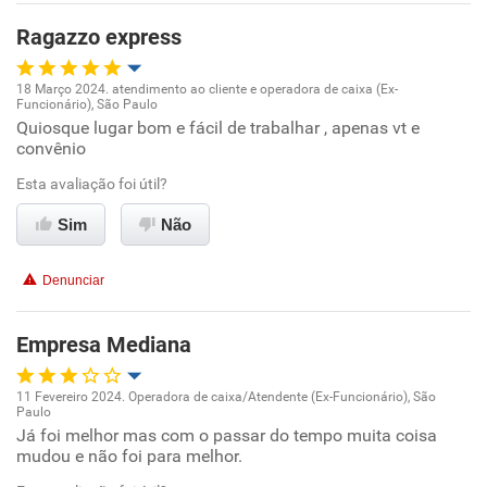
Recomenda esta empresa
Ragazzo express
Recomenda a diretoria
18 Março 2024. atendimento ao cliente e operadora de caixa (Ex-
Funcionário), São Paulo
Oportunidade de promoção
Quiosque lugar bom e fácil de trabalhar , apenas vt e
convênio
Ambiente de trabalho
Esta avaliação foi útil?
Conciliação com a vida familiar
Sim
Não
Benefícios
Denunciar
Recomenda esta empresa
Empresa Mediana
Recomenda a diretoria
11 Fevereiro 2024. Operadora de caixa/Atendente (Ex-Funcionário), São
Paulo
Oportunidade de promoção
Já foi melhor mas com o passar do tempo muita coisa
mudou e não foi para melhor.
Ambiente de trabalho