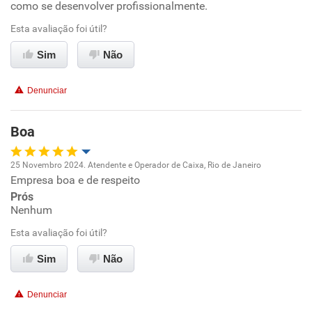
como se desenvolver profissionalmente.
Ambiente de trabalho
Esta avaliação foi útil?
Sim
Não
Conciliação com a vida familiar
Denunciar
Benefícios
Boa
Recomenda esta empresa
Não recomenda a diretoria
25 Novembro 2024. Atendente e Operador de Caixa, Rio de Janeiro
Empresa boa e de respeito
Oportunidade de promoção
Prós
Nenhum
Ambiente de trabalho
Esta avaliação foi útil?
Conciliação com a vida familiar
Sim
Não
Benefícios
Denunciar