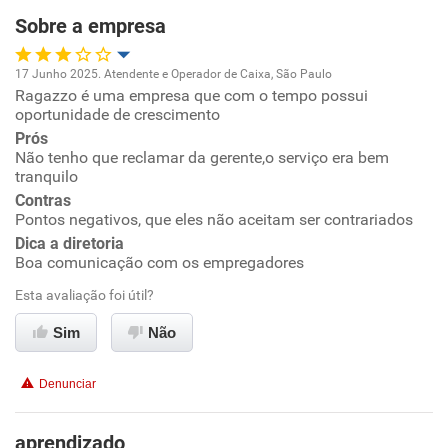
Ambiente de trabalho
Sobre a empresa
Conciliação com a vida familiar
17 Junho 2025. Atendente e Operador de Caixa, São Paulo
Ragazzo é uma empresa que com o tempo possui
Oportunidade de promoção
oportunidade de crescimento
Benefícios
Prós
Ambiente de trabalho
Não tenho que reclamar da gerente,o serviço era bem
Recomenda esta empresa
tranquilo
Conciliação com a vida familiar
Contras
Não recomenda a diretoria
Pontos negativos, que eles não aceitam ser contrariados
Dica a diretoria
Benefícios
Boa comunicação com os empregadores
Esta avaliação foi útil?
Recomenda esta empresa
Recomenda a diretoria
Sim
Não
Denunciar
aprendizado