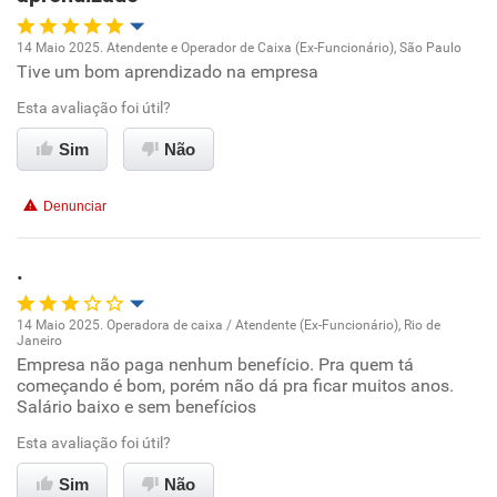
14 Maio 2025. Atendente e Operador de Caixa (Ex-Funcionário), São Paulo
Tive um bom aprendizado na empresa
Oportunidade de promoção
Esta avaliação foi útil?
Ambiente de trabalho
Sim
Não
Conciliação com a vida familiar
Denunciar
Benefícios
.
Recomenda esta empresa
14 Maio 2025. Operadora de caixa / Atendente (Ex-Funcionário), Rio de
Recomenda a diretoria
Janeiro
Oportunidade de promoção
Empresa não paga nenhum benefício. Pra quem tá
começando é bom, porém não dá pra ficar muitos anos.
Salário baixo e sem benefícios
Ambiente de trabalho
Esta avaliação foi útil?
Conciliação com a vida familiar
Sim
Não