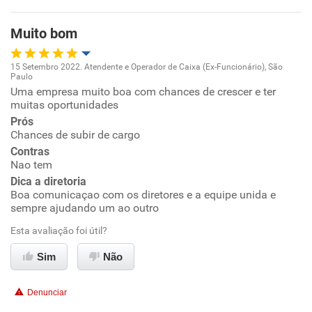
Benefícios
Muito bom
Não recomenda esta empresa
Não recomenda a diretoria
15 Setembro 2022. Atendente e Operador de Caixa (Ex-Funcionário), São
Paulo
Oportunidade de promoção
Uma empresa muito boa com chances de crescer e ter
muitas oportunidades
Ambiente de trabalho
Prós
Chances de subir de cargo
Contras
Conciliação com a vida familiar
Nao tem
Dica a diretoria
Benefícios
Boa comunicaçao com os diretores e a equipe unida e
sempre ajudando um ao outro
Recomenda esta empresa
Esta avaliação foi útil?
Recomenda a diretoria
Sim
Não
Denunciar