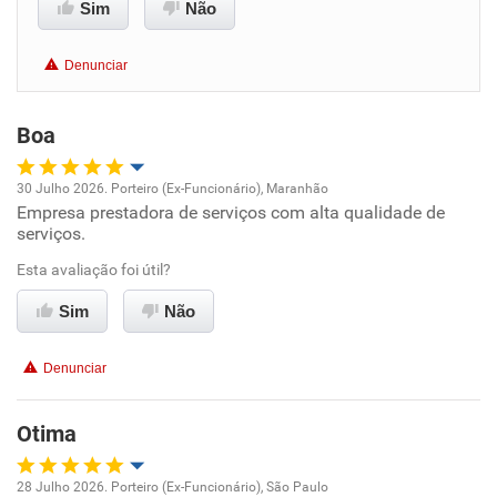
Conciliação com a vida familiar
Sim
Não
Benefícios
Denunciar
Recomenda esta empresa
Boa
Recomenda a diretoria
30 Julho 2026. Porteiro (Ex-Funcionário), Maranhão
Empresa prestadora de serviços com alta qualidade de
Oportunidade de promoção
serviços.
Ambiente de trabalho
Esta avaliação foi útil?
Sim
Não
Conciliação com a vida familiar
Denunciar
Benefícios
Otima
Recomenda esta empresa
Recomenda a diretoria
28 Julho 2026. Porteiro (Ex-Funcionário), São Paulo