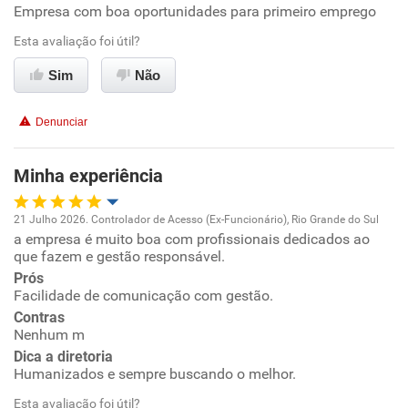
Empresa com boa oportunidades para primeiro emprego
Oportunidade de promoção
Esta avaliação foi útil?
Ambiente de trabalho
Sim
Não
Conciliação com a vida familiar
Denunciar
Benefícios
Minha experiência
Recomenda esta empresa
21 Julho 2026. Controlador de Acesso (Ex-Funcionário), Rio Grande do Sul
Recomenda a diretoria
a empresa é muito boa com profissionais dedicados ao
Oportunidade de promoção
que fazem e gestão responsável.
Prós
Ambiente de trabalho
Facilidade de comunicação com gestão.
Contras
Conciliação com a vida familiar
Nenhum m
Dica a diretoria
Humanizados e sempre buscando o melhor.
Benefícios
Esta avaliação foi útil?