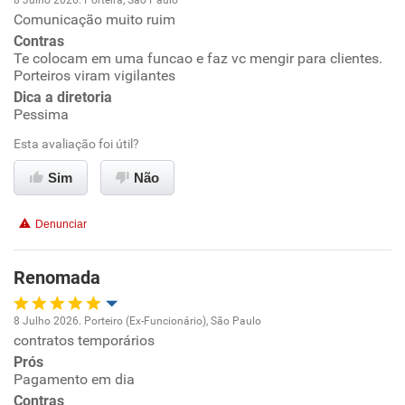
8 Julho 2026. Porteira, São Paulo
Comunicação muito ruim
Oportunidade de promoção
Contras
Te colocam em uma funcao e faz vc mengir para clientes.
Ambiente de trabalho
Porteiros viram vigilantes
Dica a diretoria
Conciliação com a vida familiar
Pessima
Esta avaliação foi útil?
Benefícios
Sim
Não
Recomenda esta empresa
Denunciar
Recomenda a diretoria
Renomada
8 Julho 2026. Porteiro (Ex-Funcionário), São Paulo
contratos temporários
Oportunidade de promoção
Prós
Pagamento em dia
Ambiente de trabalho
Contras