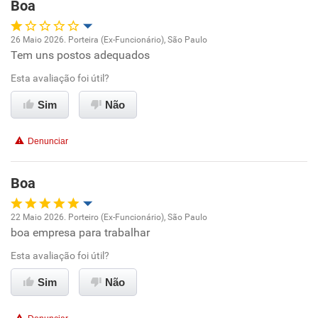
Boa
Recomenda esta empresa
26 Maio 2026. Porteira (Ex-Funcionário), São Paulo
Não recomenda a diretoria
Tem uns postos adequados
Oportunidade de promoção
Esta avaliação foi útil?
Ambiente de trabalho
Sim
Não
Conciliação com a vida familiar
Denunciar
Benefícios
Boa
Recomenda esta empresa
22 Maio 2026. Porteiro (Ex-Funcionário), São Paulo
Recomenda a diretoria
boa empresa para trabalhar
Oportunidade de promoção
Esta avaliação foi útil?
Ambiente de trabalho
Sim
Não
Conciliação com a vida familiar