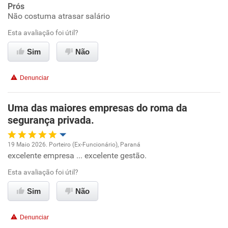
Ambiente de trabalho
Prós
Não costuma atrasar salário
Conciliação com a vida familiar
Esta avaliação foi útil?
Benefícios
Sim
Não
Recomenda esta empresa
Denunciar
Não recomenda a diretoria
Uma das maiores empresas do roma da
segurança privada.
19 Maio 2026. Porteiro (Ex-Funcionário), Paraná
excelente empresa ... excelente gestão.
Oportunidade de promoção
Esta avaliação foi útil?
Ambiente de trabalho
Sim
Não
Conciliação com a vida familiar
Denunciar