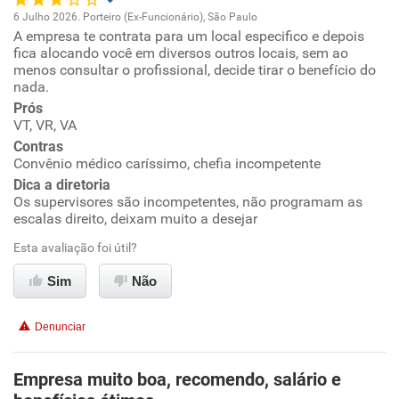
6 Julho 2026. Porteiro (Ex-Funcionário), São Paulo
A empresa te contrata para um local especifico e depois
Oportunidade de promoção
fica alocando você em diversos outros locais, sem ao
menos consultar o profissional, decide tirar o benefício do
Ambiente de trabalho
nada.
Prós
VT, VR, VA
Conciliação com a vida familiar
Contras
Convênio médico caríssimo, chefia incompetente
Benefícios
Dica a diretoria
Os supervisores são incompetentes, não programam as
Não recomenda esta empresa
escalas direito, deixam muito a desejar
Não recomenda a diretoria
Esta avaliação foi útil?
Sim
Não
Denunciar
Empresa muito boa, recomendo, salário e