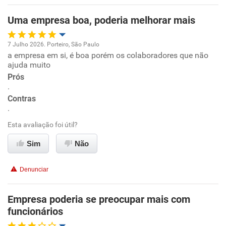
Benefícios
Uma empresa boa, poderia melhorar mais
Recomenda esta empresa
7 Julho 2026. Porteiro, São Paulo
Recomenda a diretoria
a empresa em si, é boa porém os colaboradores que não
Oportunidade de promoção
ajuda muito
Prós
Ambiente de trabalho
.
Contras
Conciliação com a vida familiar
.
Esta avaliação foi útil?
Benefícios
Sim
Não
Recomenda esta empresa
Denunciar
Recomenda a diretoria
Empresa poderia se preocupar mais com
funcionários