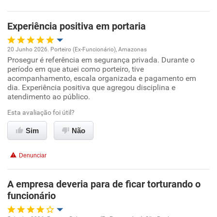
Benefícios
Experiência positiva em portaria
Não recomenda esta empresa
20 Junho 2026. Porteiro (Ex-Funcionário), Amazonas
Não recomenda a diretoria
Prosegur é referência em segurança privada. Durante o
Oportunidade de promoção
período em que atuei como porteiro, tive
acompanhamento, escala organizada e pagamento em
Ambiente de trabalho
dia. Experiência positiva que agregou disciplina e
atendimento ao público.
Conciliação com a vida familiar
Esta avaliação foi útil?
Sim
Não
Benefícios
Denunciar
Recomenda esta empresa
Recomenda a diretoria
A empresa deveria para de ficar torturando o
funcionário