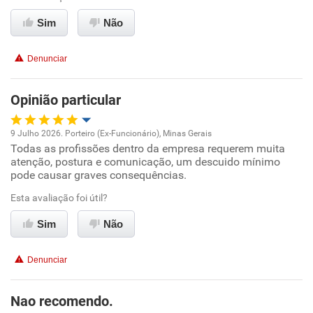
Recomenda esta empresa
Sim
Não
Recomenda a diretoria
Denunciar
Opinião particular
9 Julho 2026. Porteiro (Ex-Funcionário), Minas Gerais
Todas as profissões dentro da empresa requerem muita
Oportunidade de promoção
atenção, postura e comunicação, um descuido mínimo
pode causar graves consequências.
Ambiente de trabalho
Esta avaliação foi útil?
Conciliação com a vida familiar
Sim
Não
Benefícios
Denunciar
Recomenda esta empresa
Nao recomendo.
Recomenda a diretoria