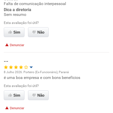
Falta de comunicação interpessoal
Conciliação com a vida familiar
Dica a diretoria
Sem resumo
Benefícios
Esta avaliação foi útil?
Sim
Não
Recomenda esta empresa
Não recomenda a diretoria
Denunciar
...
8 Julho 2026. Porteiro (Ex-Funcionário), Paraná
é uma boa empresa e com bons benefícios
Oportunidade de promoção
Esta avaliação foi útil?
Ambiente de trabalho
Sim
Não
Conciliação com a vida familiar
Denunciar