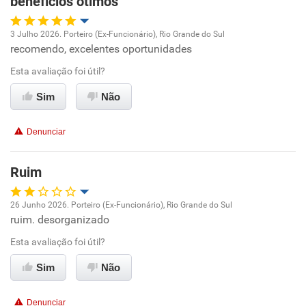
benefícios ótimos
3 Julho 2026. Porteiro (Ex-Funcionário), Rio Grande do Sul
recomendo, excelentes oportunidades
Oportunidade de promoção
Esta avaliação foi útil?
Ambiente de trabalho
Sim
Não
Conciliação com a vida familiar
Denunciar
Benefícios
Ruim
Recomenda esta empresa
26 Junho 2026. Porteiro (Ex-Funcionário), Rio Grande do Sul
Recomenda a diretoria
ruim. desorganizado
Oportunidade de promoção
Esta avaliação foi útil?
Ambiente de trabalho
Sim
Não
Conciliação com a vida familiar
Denunciar