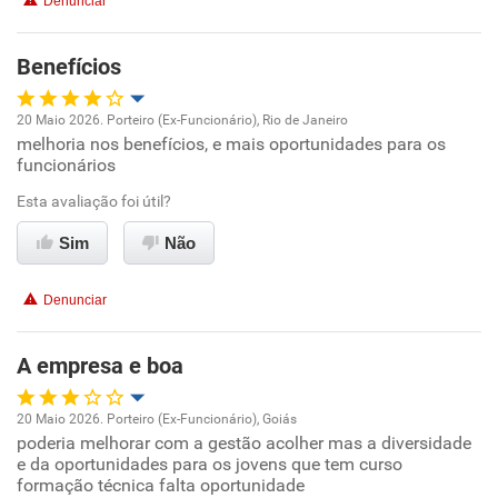
Denunciar
Benefícios
Benefícios
Recomenda esta empresa
20 Maio 2026. Porteiro (Ex-Funcionário), Rio de Janeiro
Recomenda a diretoria
melhoria nos benefícios, e mais oportunidades para os
Oportunidade de promoção
funcionários
Ambiente de trabalho
Esta avaliação foi útil?
Sim
Não
Conciliação com a vida familiar
Denunciar
Benefícios
A empresa e boa
Recomenda esta empresa
Recomenda a diretoria
20 Maio 2026. Porteiro (Ex-Funcionário), Goiás
poderia melhorar com a gestão acolher mas a diversidade
Oportunidade de promoção
e da oportunidades para os jovens que tem curso
formação técnica falta oportunidade