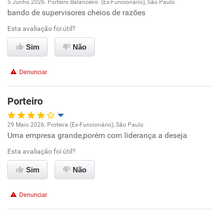
5 Junho 2026. Porteiro Balanceiro (Ex-Funcionário), São Paulo
bando de supervisores cheios de razões
Oportunidade de promoção
Esta avaliação foi útil?
Ambiente de trabalho
Sim
Não
Conciliação com a vida familiar
Denunciar
Benefícios
Porteiro
Recomenda esta empresa
29 Maio 2026. Proteira (Ex-Funcionário), São Paulo
Não recomenda a diretoria
Uma empresa grande,porém com liderança a deseja
Oportunidade de promoção
Esta avaliação foi útil?
Ambiente de trabalho
Sim
Não
Conciliação com a vida familiar
Denunciar
Benefícios