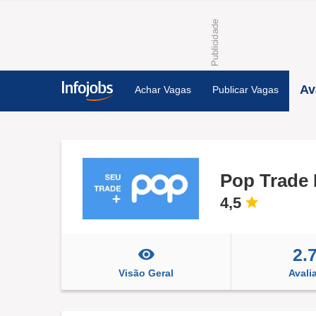
Av
Achar Vagas
Publicar Vagas
Pop Trade 
4,5
2.
Visão Geral
Avali