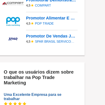
Promotora/ Demonstradora - Frios | Jacareí (SP)
COMPART
4,5
Promotor Alimentar E Farma JR - COBERTURA DE AFASTAMENTO _ GUARULHOS_SP
POP TRADE
4,5
Promotor De Vendas JR - TABOÃO DA SERRA - COBERTURA DE FERIAS
SPAR BRASIL SERVICOS LTDA.
4,5
O que os usuários dizem sobre
trabalhar na Pop Trade
Marketing
Uma Excelente Empresa para se
trabalhar