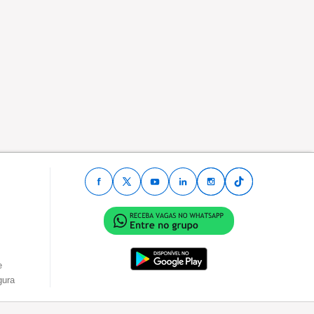
e
gura