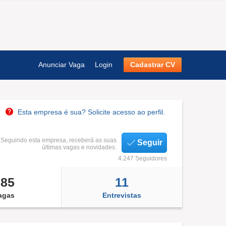
Anunciar Vaga
Login
Cadastrar CV
Esta empresa é sua? Solicite acesso ao perfil.
Seguindo esta empresa, receberá as suas
Seguir
últimas vagas e novidades.
4.247 Seguidores
385
11
agas
Entrevistas