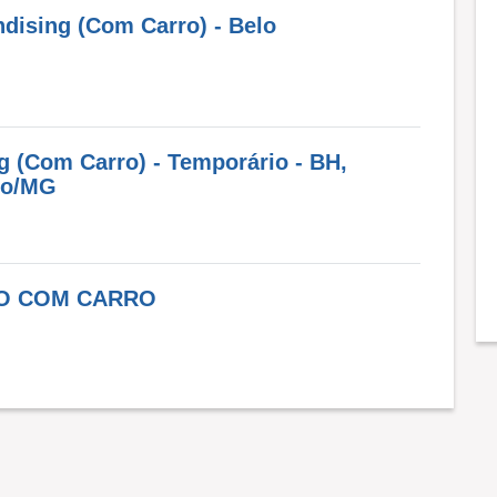
dising (Com Carro) - Belo
g (Com Carro) - Temporário - BH,
no/MG
O COM CARRO