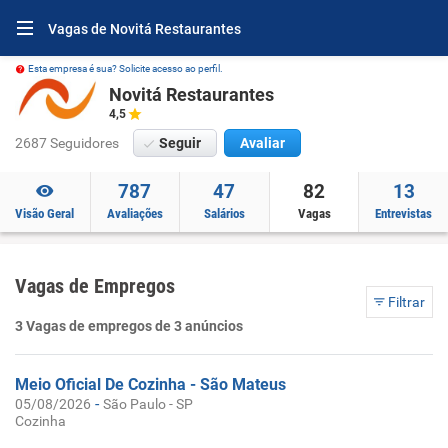
Vagas de Novitá Restaurantes
Esta empresa é sua? Solicite acesso ao perfil.
Novitá Restaurantes
4,5
2687 Seguidores
Seguir
Avaliar
787
47
82
13
Visão Geral
Avaliações
Salários
Vagas
Entrevistas
Vagas de Empregos
Filtrar
3 Vagas de empregos de 3 anúncios
Meio Oficial De Cozinha - São Mateus
-
05/08/2026
São Paulo - SP
Cozinha