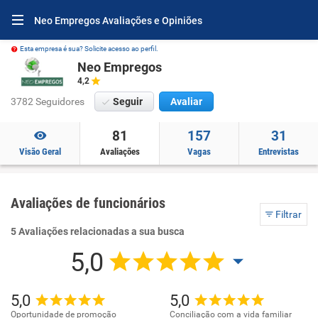
Neo Empregos Avaliações e Opiniões
Esta empresa é sua? Solicite acesso ao perfil.
Neo Empregos
4,2
3782 Seguidores
Seguir
Avaliar
81
157
31
Visão Geral
Avaliações
Vagas
Entrevistas
Avaliações de funcionários
Filtrar
5 Avaliações relacionadas a sua busca
5,0
5,0
5,0
Oportunidade de promoção
Conciliação com a vida familiar