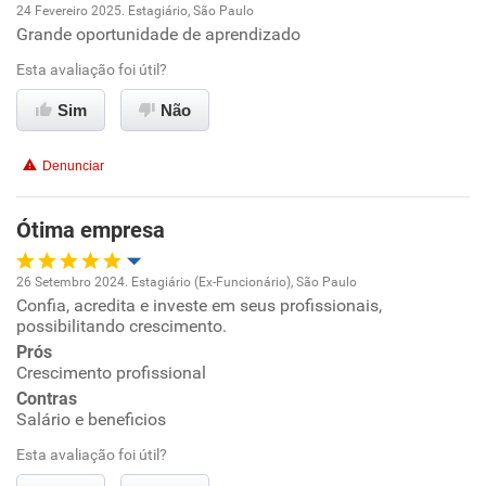
24 Fevereiro 2025. Estagiário, São Paulo
Recomenda a diretoria
Grande oportunidade de aprendizado
Oportunidade de promoção
Esta avaliação foi útil?
Ambiente de trabalho
Sim
Não
Conciliação com a vida familiar
Denunciar
Benefícios
Ótima empresa
Recomenda esta empresa
26 Setembro 2024. Estagiário (Ex-Funcionário), São Paulo
Recomenda a diretoria
Confia, acredita e investe em seus profissionais,
Oportunidade de promoção
possibilitando crescimento.
Prós
Ambiente de trabalho
Crescimento profissional
Contras
Conciliação com a vida familiar
Salário e beneficios
Esta avaliação foi útil?
Benefícios