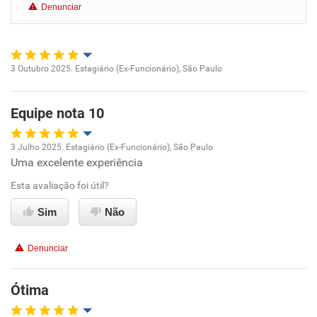
Denunciar
Benefícios
Recomenda esta empresa
3 Outubro 2025. Estagiário (Ex-Funcionário), São Paulo
Recomenda a diretoria
Oportunidade de promoção
Equipe nota 10
Ambiente de trabalho
3 Julho 2025. Estagiário (Ex-Funcionário), São Paulo
Conciliação com a vida familiar
Uma excelente experiência
Oportunidade de promoção
Esta avaliação foi útil?
Benefícios
Ambiente de trabalho
Sim
Não
Recomenda esta empresa
Conciliação com a vida familiar
Recomenda a diretoria
Denunciar
Benefícios
Ótima
Recomenda esta empresa