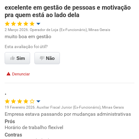
excelente em gestão de pessoas e motivação
pra quem está ao lado dela
Recomenda esta empresa
Não recomenda a diretoria
2 Março 2026. Operador de Loja (Ex-Funcionário), Minas Gerais
muito boa em gestão
Oportunidade de promoção
Esta avaliação foi útil?
Ambiente de trabalho
Sim
Não
Conciliação com a vida familiar
Denunciar
Benefícios
.
Recomenda esta empresa
19 Fevereiro 2026. Auxiliar Fiscal Junior (Ex-Funcionário), Minas Gerais
Recomenda a diretoria
Empresa estava passando por mudanças administrativas
Oportunidade de promoção
Prós
Horário de trabalho flexível
Ambiente de trabalho
Contras