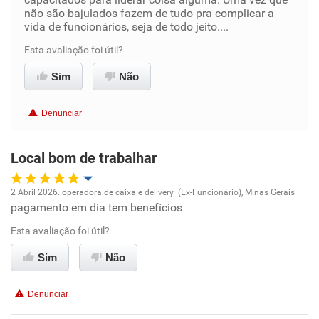
não são bajulados fazem de tudo pra complicar a
Conciliação com a vida familiar
vida de funcionários, seja de todo jeito....
Esta avaliação foi útil?
Benefícios
Sim
Não
Não recomenda esta empresa
Não recomenda a diretoria
Denunciar
Local bom de trabalhar
2 Abril 2026. operadora de caixa e delivery (Ex-Funcionário), Minas Gerais
pagamento em dia tem benefícios
Oportunidade de promoção
Esta avaliação foi útil?
Ambiente de trabalho
Sim
Não
Conciliação com a vida familiar
Denunciar
Benefícios