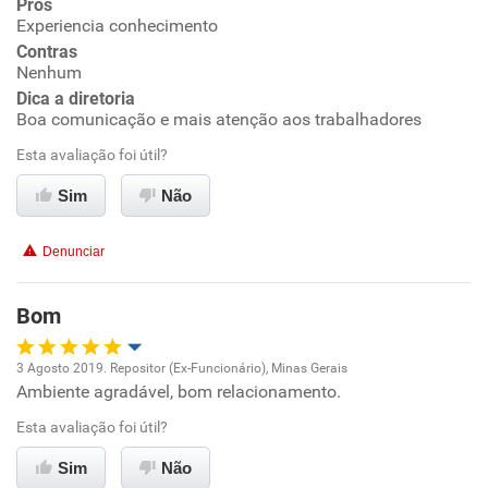
Prós
Ambiente de trabalho
Experiencia conhecimento
Contras
Conciliação com a vida familiar
Nenhum
Dica a diretoria
Boa comunicação e mais atenção aos trabalhadores
Benefícios
Esta avaliação foi útil?
Recomenda esta empresa
Sim
Não
Recomenda a diretoria
Denunciar
Bom
3 Agosto 2019. Repositor (Ex-Funcionário), Minas Gerais
Ambiente agradável, bom relacionamento.
Oportunidade de promoção
Esta avaliação foi útil?
Ambiente de trabalho
Sim
Não