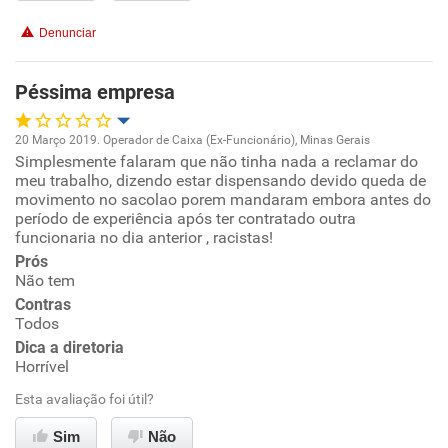
Conciliação com a vida familiar
Denunciar
Benefícios
Péssima empresa
Recomenda esta empresa
20 Março 2019. Operador de Caixa (Ex-Funcionário), Minas Gerais
Recomenda a diretoria
Simplesmente falaram que não tinha nada a reclamar do
Oportunidade de promoção
meu trabalho, dizendo estar dispensando devido queda de
movimento no sacolao porem mandaram embora antes do
Ambiente de trabalho
período de experiência após ter contratado outra
funcionaria no dia anterior , racistas!
Prós
Conciliação com a vida familiar
Não tem
Contras
Benefícios
Todos
Dica a diretoria
Não recomenda esta empresa
Horrível
Não recomenda a diretoria
Esta avaliação foi útil?
Sim
Não