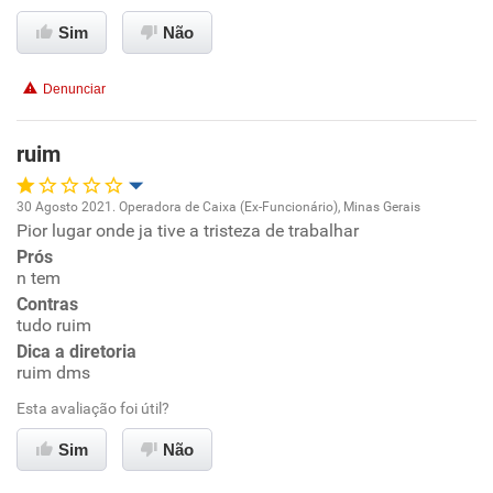
Ambiente de trabalho
Sim
Não
Conciliação com a vida familiar
Denunciar
Benefícios
ruim
Não recomenda esta empresa
30 Agosto 2021. Operadora de Caixa (Ex-Funcionário), Minas Gerais
Pior lugar onde ja tive a tristeza de trabalhar
Oportunidade de promoção
Prós
n tem
Ambiente de trabalho
Contras
tudo ruim
Conciliação com a vida familiar
Dica a diretoria
ruim dms
Benefícios
Esta avaliação foi útil?
Sim
Não
Não recomenda esta empresa
Não recomenda a diretoria