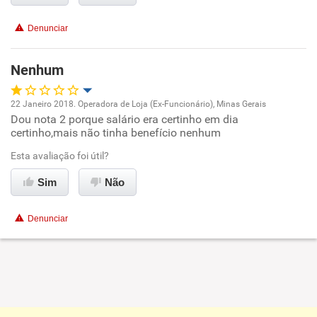
Denunciar
Nenhum
22 Janeiro 2018. Operadora de Loja (Ex-Funcionário), Minas Gerais
Dou nota 2 porque salário era certinho em dia
Oportunidade de promoção
certinho,mais não tinha benefício nenhum
Ambiente de trabalho
Esta avaliação foi útil?
Sim
Não
Conciliação com a vida familiar
Denunciar
Benefícios
Não recomenda esta empresa
Não recomenda a diretoria