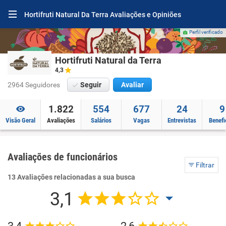
Hortifruti Natural Da Terra Avaliações e Opiniões
Perfil verificado
Hortifruti Natural da Terra
4,3
2964 Seguidores
Seguir
Avaliar
1.822
554
677
24
9
Visão Geral
Avaliações
Salários
Vagas
Entrevistas
Benefi
Avaliações de funcionários
Filtrar
13 Avaliações relacionadas a sua busca
3,1