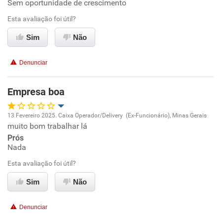
Sem oportunidade de crescimento
Conciliação com a vida familiar
Esta avaliação foi útil?
Benefícios
Sim
Não
Recomenda esta empresa
Denunciar
Não recomenda a diretoria
Empresa boa
13 Fevereiro 2025. Caixa Operador/Delivery (Ex-Funcionário), Minas Gerais
muito bom trabalhar lá
Oportunidade de promoção
Prós
Nada
Ambiente de trabalho
Esta avaliação foi útil?
Conciliação com a vida familiar
Sim
Não
Benefícios
Denunciar