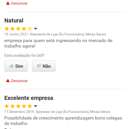
Denunciar
Natural
15 Junho 2021. Atendente de Loja (Ex-Funcionário), Minas Gerais
empresa para quem está ingressando no mercado de
Oportunidade de promoção
trabalho agora!
Ambiente de trabalho
Esta avaliação foi útil?
Sim
Não
Conciliação com a vida familiar
Denunciar
Benefícios
Excelente empresa
Recomenda esta empresa
Recomenda a diretoria
17 Dezembro 2019. Operador de Loja (Ex-Funcionário), Minas Gerais
Possibilidade de crescimento aprendizagem bons colegas
Oportunidade de promoção
de trabalho