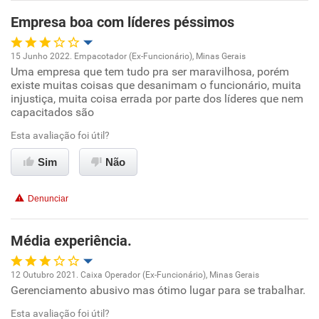
Recomenda esta empresa
Empresa boa com líderes péssimos
Recomenda a diretoria
15 Junho 2022. Empacotador (Ex-Funcionário), Minas Gerais
Uma empresa que tem tudo pra ser maravilhosa, porém
Oportunidade de promoção
existe muitas coisas que desanimam o funcionário, muita
injustiça, muita coisa errada por parte dos líderes que nem
Ambiente de trabalho
capacitados são
Esta avaliação foi útil?
Conciliação com a vida familiar
Sim
Não
Benefícios
Denunciar
Não recomenda esta empresa
Não recomenda a diretoria
Média experiência.
12 Outubro 2021. Caixa Operador (Ex-Funcionário), Minas Gerais
Gerenciamento abusivo mas ótimo lugar para se trabalhar.
Oportunidade de promoção
Esta avaliação foi útil?