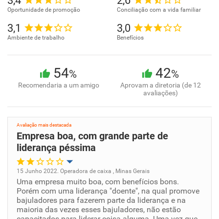
3,4
2,6
Oportunidade de promoção
Conciliação com a vida familiar
3,1
3,0
Ambiente de trabalho
Benefícios
54
42
%
%
Recomendaria a um amigo
Aprovam a diretoria (de 12
avaliações)
Avaliação mais destacada
Empresa boa, com grande parte de
liderança péssima
15 Junho 2022. Operadora de caixa , Minas Gerais
Uma empresa muito boa, com benefícios bons.
Oportunidade de promoção
Porém com uma liderança "doente", na qual promove
bajuladores para fazerem parte da liderança e na
Ambiente de trabalho
maioria das vezes esses bajuladores, não estão
capacitados para liderar coisa alguma. Uma vez que